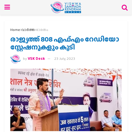
Home
വാര്‍ത്ത
ഭാരതം
രാജ്യത്ത് 808 എഫ്എം റേഡിയോ
സ്റ്റേഷനുകളും കൂടി
by
VSK Desk
23 July, 2023