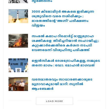
സ്മരണദിനം
3000 കിലോമീറ്റർ അകലെ ഇരിക്കുന്ന
ശത്രുവിനെ വരെ നശിപ്പിക്കും ;
ഭാരതത്തിന്റെ ‘അഗ്നി’ പരീക്ഷണം
വിജയം
സംഭൽ കലാപ റിപ്പോർട്ട് രാജ്യദ്രോഹ
ശക്തികളെ തിരിച്ചറിയാൻ സഹായിച്ചു ;
കുറ്റക്കാർക്കെതിരെ കർശന നടപടി
വേണമെന്ന് വിശ്വഹിന്ദു പരിഷത്ത്
ജെന്‍സികള്‍ ദേശദ്രോഹികളല്ല, നമ്മുടെ
തന്നെ ഭാഗം : ഡോ. മോഹന്‍ ഭാഗവത്
വന്ദേമാതരവും സാധാരണക്കാരുടെ
മുദ്രാവാക്യമായി മാറി: സുനിൽ
ആംബേക്കർ
LOAD MORE