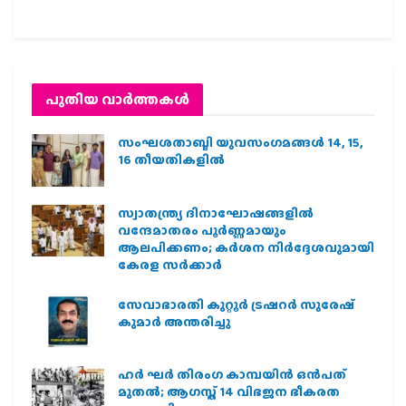
പുതിയ വാര്‍ത്തകള്‍
സംഘശതാബ്ദി യുവസംഗമങ്ങള്‍ 14, 15,
16 തീയതികളില്‍
സ്വാതന്ത്ര്യ ദിനാഘോഷങ്ങളിൽ
വന്ദേമാതരം പൂർണ്ണമായും
ആലപിക്കണം; കർശന നിർദ്ദേശവുമായി
കേരള സർക്കാർ
സേവാഭാരതി കുറ്റൂർ ട്രഷറർ സുരേഷ്
കുമാർ അന്തരിച്ചു
ഹര്‍ ഘര്‍ തിരംഗ കാമ്പയിന്‍ ഒന്‍പത്
മുതല്‍; ആഗസ്ത് 14 വിഭജന ഭീകരത