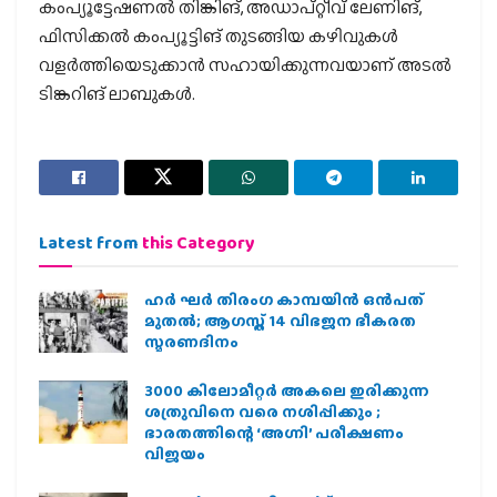
കംപ്യൂട്ടേഷണല്‍ തിങ്കിങ്, അഡാപ്റ്റീവ് ലേണിങ്,
ഫിസിക്കല്‍ കംപ്യൂട്ടിങ് തുടങ്ങിയ കഴിവുകള്‍
വളര്‍ത്തിയെടുക്കാന്‍ സഹായിക്കുന്നവയാണ് അടല്‍
ടിങ്കറിങ് ലാബുകള്‍.
Latest from
this Category
ഹര്‍ ഘര്‍ തിരംഗ കാമ്പയിന്‍ ഒന്‍പത്
മുതല്‍; ആഗസ്ത് 14 വിഭജന ഭീകരത
സ്മരണദിനം
3000 കിലോമീറ്റർ അകലെ ഇരിക്കുന്ന
ശത്രുവിനെ വരെ നശിപ്പിക്കും ;
ഭാരതത്തിന്റെ ‘അഗ്നി’ പരീക്ഷണം
വിജയം