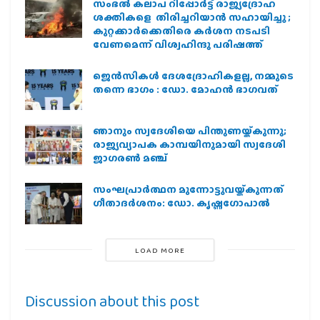
സംഭൽ കലാപ റിപ്പോർട്ട് രാജ്യദ്രോഹ
ശക്തികളെ തിരിച്ചറിയാൻ സഹായിച്ചു ;
കുറ്റക്കാർക്കെതിരെ കർശന നടപടി
വേണമെന്ന് വിശ്വഹിന്ദു പരിഷത്ത്
ജെന്‍സികള്‍ ദേശദ്രോഹികളല്ല, നമ്മുടെ
തന്നെ ഭാഗം : ഡോ. മോഹന്‍ ഭാഗവത്
ഞാനും സ്വദേശിയെ പിന്തുണയ്ക്കുന്നു;
രാജ്യവ്യാപക കാമ്പയിനുമായി സ്വദേശി
ജാഗരണ്‍ മഞ്ച്
സംഘപ്രാര്‍ത്ഥന മുന്നോട്ടുവയ്ക്കുന്നത്
ഗീതാദര്‍ശനം: ഡോ. കൃഷ്ണഗോപാല്‍
LOAD MORE
Discussion about this post