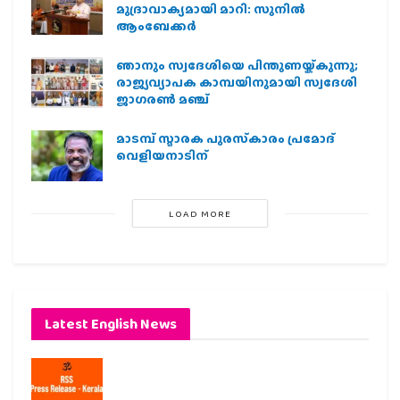
മുദ്രാവാക്യമായി മാറി: സുനിൽ
ആംബേക്കർ
ഞാനും സ്വദേശിയെ പിന്തുണയ്ക്കുന്നു;
രാജ്യവ്യാപക കാമ്പയിനുമായി സ്വദേശി
ജാഗരണ്‍ മഞ്ച്
മാടമ്പ് സ്മാരക പുരസ്‌കാരം പ്രമോദ്
വെളിയനാടിന്
LOAD MORE
Latest English News