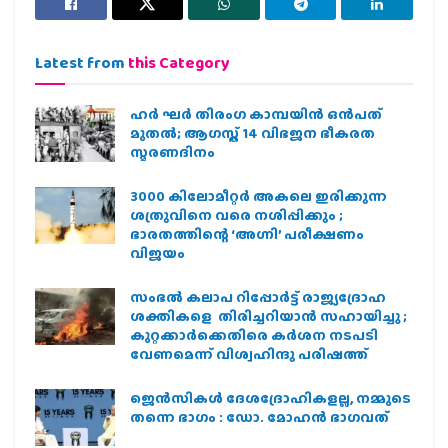
Latest from
this Category
ഹര്‍ ഘര്‍ തിരംഗ കാമ്പയിന്‍ ഒന്‍പത്
മുതല്‍; ആഗസ്ത് 14 വിഭജന ഭീകരത
സ്മരണദിനം
3000 കിലോമീറ്റർ അകലെ ഇരിക്കുന്ന
ശത്രുവിനെ വരെ നശിപ്പിക്കും ;
ഭാരതത്തിന്റെ ‘അഗ്നി’ പരീക്ഷണം
വിജയം
സംഭൽ കലാപ റിപ്പോർട്ട് രാജ്യദ്രോഹ
ശക്തികളെ തിരിച്ചറിയാൻ സഹായിച്ചു ;
കുറ്റക്കാർക്കെതിരെ കർശന നടപടി
വേണമെന്ന് വിശ്വഹിന്ദു പരിഷത്ത്
ജെന്‍സികള്‍ ദേശദ്രോഹികളല്ല, നമ്മുടെ
തന്നെ ഭാഗം : ഡോ. മോഹന്‍ ഭാഗവത്