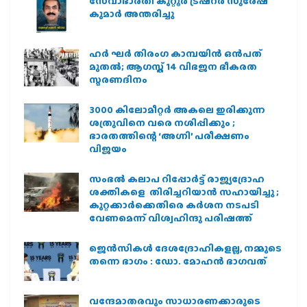
സേവാഭാരതി കുറ്റൂർ ട്രഷറർ സുരേഷ്
കുമാർ അന്തരിച്ചു
ഹര്‍ ഘര്‍ തിരംഗ കാമ്പയിന്‍ ഒന്‍പത്
മുതല്‍; ആഗസ്ത് 14 വിഭജന ഭീകരത
സ്മരണദിനം
3000 കിലോമീറ്റർ അകലെ ഇരിക്കുന്ന
ശത്രുവിനെ വരെ നശിപ്പിക്കും ;
ഭാരതത്തിന്റെ ‘അഗ്നി’ പരീക്ഷണം
വിജയം
സംഭൽ കലാപ റിപ്പോർട്ട് രാജ്യദ്രോഹ
ശക്തികളെ തിരിച്ചറിയാൻ സഹായിച്ചു ;
കുറ്റക്കാർക്കെതിരെ കർശന നടപടി
വേണമെന്ന് വിശ്വഹിന്ദു പരിഷത്ത്
ജെന്‍സികള്‍ ദേശദ്രോഹികളല്ല, നമ്മുടെ
തന്നെ ഭാഗം : ഡോ. മോഹന്‍ ഭാഗവത്
വന്ദേമാതരവും സാധാരണക്കാരുടെ