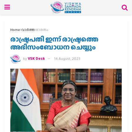
Home
വാര്‍ത്ത
ഭാരതം
രാഷ്ട്രപതി ഇന്ന് രാഷ്ട്രത്തെ
അഭിസംബോധന ചെയ്യും
by
VSK Desk
14 August, 2023