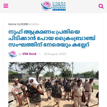
Home
വാര്‍ത്ത
ഭാരതം
നൂഹ് ആക്രമണം: പ്രതിയെ
പിടിക്കാന്‍ പോയ ക്രൈംബ്രാഞ്ച്
സംഘത്തിന് നേരെയും കല്ലേറ്
by
VSK Desk
26 August, 2023