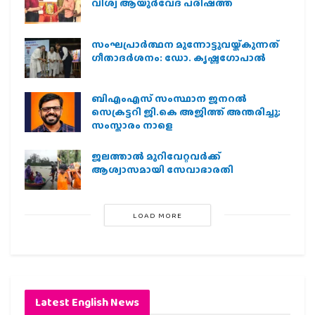
വിശ്വ ആയുര്‍വേദ പരിഷത്ത്
സംഘപ്രാര്‍ത്ഥന മുന്നോട്ടുവയ്ക്കുന്നത്
ഗീതാദര്‍ശനം: ഡോ. കൃഷ്ണഗോപാല്‍
ബിഎംഎസ് സംസ്ഥാന ജനറൽ
സെക്രട്ടറി ജി.കെ അജിത്ത് അന്തരിച്ചു;
സംസ്കാരം നാളെ
ജലത്താല്‍ മുറിവേറ്റവര്‍ക്ക്
ആശ്വാസമായി സേവാഭാരതി
LOAD MORE
Latest English News