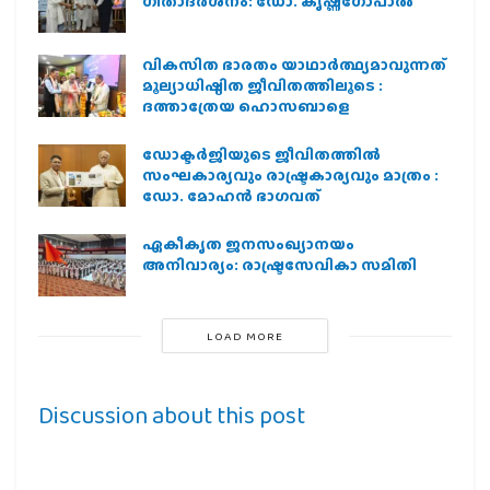
ഗീതാദര്‍ശനം: ഡോ. കൃഷ്ണഗോപാല്‍
വികസിത ഭാരതം യാഥാർത്ഥ്യമാവുന്നത്
മൂല്യാധിഷ്ഠിത ജീവിതത്തിലൂടെ :
ദത്താത്രേയ ഹൊസബാളെ
ഡോക്ടർജിയുടെ ജീവിതത്തിൽ
സംഘകാര്യവും രാഷ്ട്രകാര്യവും മാത്രം :
ഡോ. മോഹൻ ഭാഗവത്
ഏകീകൃത ജനസംഖ്യാനയം
അനിവാര്യം: രാഷ്ട്രസേവികാ സമിതി
LOAD MORE
Discussion about this post