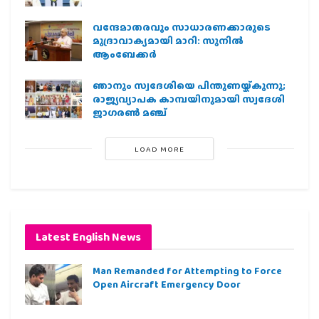
വന്ദേമാതരവും സാധാരണക്കാരുടെ
മുദ്രാവാക്യമായി മാറി: സുനിൽ
ആംബേക്കർ
ഞാനും സ്വദേശിയെ പിന്തുണയ്ക്കുന്നു;
രാജ്യവ്യാപക കാമ്പയിനുമായി സ്വദേശി
ജാഗരണ്‍ മഞ്ച്
LOAD MORE
Latest English News
Man Remanded for Attempting to Force
Open Aircraft Emergency Door