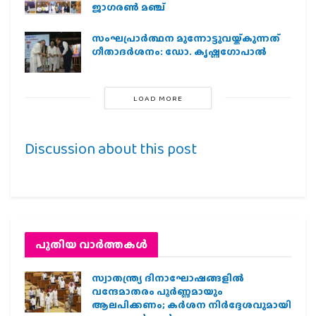
ജാഗരണ്‍ മഞ്ച്
സംഘപ്രാര്‍ത്ഥന മുന്നോട്ടുവയ്ക്കുന്നത്
ഗീതാദര്‍ശനം: ഡോ. കൃഷ്ണഗോപാല്‍
LOAD MORE
Discussion about this post
പുതിയ വാര്‍ത്തകള്‍
സ്വാതന്ത്ര്യ ദിനാഘോഷങ്ങളിൽ
വന്ദേമാതരം പൂർണ്ണമായും
ആലപിക്കണം; കർശന നിർദ്ദേശവുമായി