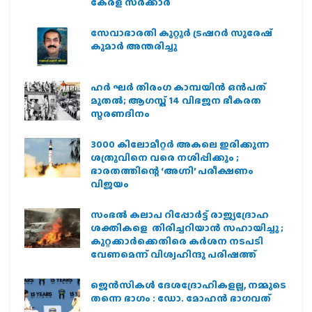
കേരള സർക്കാർ
സേവാഭാരതി കുറ്റൂർ ട്രഷറർ സുരേഷ്
കുമാർ അന്തരിച്ചു
ഹര്‍ ഘര്‍ തിരംഗ കാമ്പയിന്‍ ഒന്‍പത്
മുതല്‍; ആഗസ്ത് 14 വിഭജന ഭീകരത
സ്മരണദിനം
3000 കിലോമീറ്റർ അകലെ ഇരിക്കുന്ന
ശത്രുവിനെ വരെ നശിപ്പിക്കും ;
ഭാരതത്തിന്റെ ‘അഗ്നി’ പരീക്ഷണം
വിജയം
സംഭൽ കലാപ റിപ്പോർട്ട് രാജ്യദ്രോഹ
ശക്തികളെ തിരിച്ചറിയാൻ സഹായിച്ചു ;
കുറ്റക്കാർക്കെതിരെ കർശന നടപടി
വേണമെന്ന് വിശ്വഹിന്ദു പരിഷത്ത്
ജെന്‍സികള്‍ ദേശദ്രോഹികളല്ല, നമ്മുടെ
തന്നെ ഭാഗം : ഡോ. മോഹന്‍ ഭാഗവത്