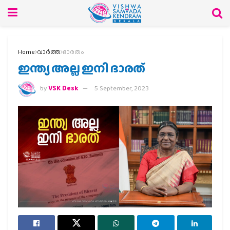
Home
വാര്‍ത്ത
ഭാരതം
ഇന്ത്യ അല്ല ഇനി ഭാരത്
by
VSK Desk
5 September, 2023