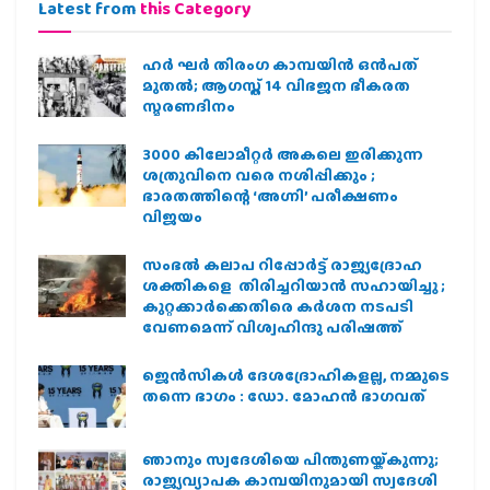
Latest from
this Category
ഹര്‍ ഘര്‍ തിരംഗ കാമ്പയിന്‍ ഒന്‍പത്
മുതല്‍; ആഗസ്ത് 14 വിഭജന ഭീകരത
സ്മരണദിനം
3000 കിലോമീറ്റർ അകലെ ഇരിക്കുന്ന
ശത്രുവിനെ വരെ നശിപ്പിക്കും ;
ഭാരതത്തിന്റെ ‘അഗ്നി’ പരീക്ഷണം
വിജയം
സംഭൽ കലാപ റിപ്പോർട്ട് രാജ്യദ്രോഹ
ശക്തികളെ തിരിച്ചറിയാൻ സഹായിച്ചു ;
കുറ്റക്കാർക്കെതിരെ കർശന നടപടി
വേണമെന്ന് വിശ്വഹിന്ദു പരിഷത്ത്
ജെന്‍സികള്‍ ദേശദ്രോഹികളല്ല, നമ്മുടെ
തന്നെ ഭാഗം : ഡോ. മോഹന്‍ ഭാഗവത്
ഞാനും സ്വദേശിയെ പിന്തുണയ്ക്കുന്നു;
രാജ്യവ്യാപക കാമ്പയിനുമായി സ്വദേശി