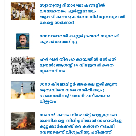
സ്വാതന്ത്ര്യ ദിനാഘോഷങ്ങളിൽ
വന്ദേമാതരം പൂർണ്ണമായും
ആലപിക്കണം; കർശന നിർദ്ദേശവുമായി
കേരള സർക്കാർ
സേവാഭാരതി കുറ്റൂർ ട്രഷറർ സുരേഷ്
കുമാർ അന്തരിച്ചു
ഹര്‍ ഘര്‍ തിരംഗ കാമ്പയിന്‍ ഒന്‍പത്
മുതല്‍; ആഗസ്ത് 14 വിഭജന ഭീകരത
സ്മരണദിനം
3000 കിലോമീറ്റർ അകലെ ഇരിക്കുന്ന
ശത്രുവിനെ വരെ നശിപ്പിക്കും ;
ഭാരതത്തിന്റെ ‘അഗ്നി’ പരീക്ഷണം
വിജയം
സംഭൽ കലാപ റിപ്പോർട്ട് രാജ്യദ്രോഹ
ശക്തികളെ തിരിച്ചറിയാൻ സഹായിച്ചു ;
കുറ്റക്കാർക്കെതിരെ കർശന നടപടി
വേണമെന്ന് വിശ്വഹിന്ദു പരിഷത്ത്