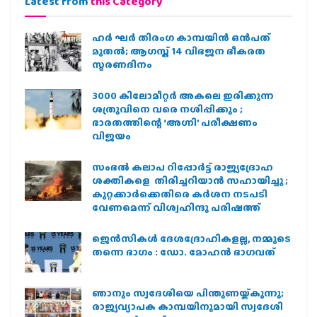
Latest from
this Category
ഹര്‍ ഘര്‍ തിരംഗ കാമ്പയിന്‍ ഒന്‍പത്
മുതല്‍; ആഗസ്ത് 14 വിഭജന ഭീകരത
സ്മരണദിനം
3000 കിലോമീറ്റർ അകലെ ഇരിക്കുന്ന
ശത്രുവിനെ വരെ നശിപ്പിക്കും ;
ഭാരതത്തിന്റെ ‘അഗ്നി’ പരീക്ഷണം
വിജയം
സംഭൽ കലാപ റിപ്പോർട്ട് രാജ്യദ്രോഹ
ശക്തികളെ തിരിച്ചറിയാൻ സഹായിച്ചു ;
കുറ്റക്കാർക്കെതിരെ കർശന നടപടി
വേണമെന്ന് വിശ്വഹിന്ദു പരിഷത്ത്
ജെന്‍സികള്‍ ദേശദ്രോഹികളല്ല, നമ്മുടെ
തന്നെ ഭാഗം : ഡോ. മോഹന്‍ ഭാഗവത്
ഞാനും സ്വദേശിയെ പിന്തുണയ്ക്കുന്നു;
രാജ്യവ്യാപക കാമ്പയിനുമായി സ്വദേശി