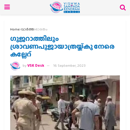
Home
വാര്‍ത്ത
ഭാരതം
ഗുജറാത്തിലും
ശ്രാവണപൂജായാത്രയ്ക്കു നേരെ
കല്ലേറ്
by
VSK Desk
16 September, 2023