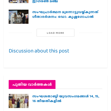
ജാഗരണ്‍ മഞ്ച്
സംഘപ്രാര്‍ത്ഥന മുന്നോട്ടുവയ്ക്കുന്നത്
ഗീതാദര്‍ശനം: ഡോ. കൃഷ്ണഗോപാല്‍
LOAD MORE
Discussion about this post
പുതിയ വാര്‍ത്തകള്‍
സംഘശതാബ്ദി യുവസംഗമങ്ങള്‍ 14, 15,
16 തീയതികളില്‍