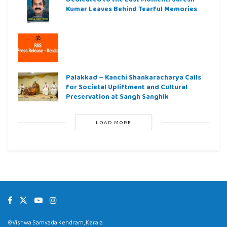
Kumar Leaves Behind Tearful Memories
Palakkad – Kanchi Shankaracharya Calls
for Societal Upliftment and Cultural
Preservation at Sangh Sanghik
LOAD MORE
©Vishwa Samvada Kendram, Kerala.