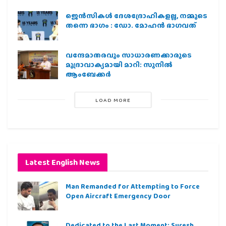
ജെന്‍സികള്‍ ദേശദ്രോഹികളല്ല, നമ്മുടെ
തന്നെ ഭാഗം : ഡോ. മോഹന്‍ ഭാഗവത്
വന്ദേമാതരവും സാധാരണക്കാരുടെ
മുദ്രാവാക്യമായി മാറി: സുനിൽ
ആംബേക്കർ
LOAD MORE
Latest English News
Man Remanded for Attempting to Force
Open Aircraft Emergency Door
Dedicated to the Last Moment; Suresh