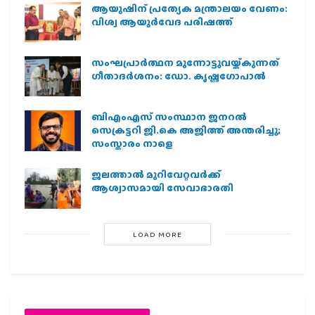
ആയുഷിന് പ്രത്യേക മന്ത്രാലയം വേണം:
വിശ്വ ആയുര്‍വേദ പരിഷത്ത്
സംഘപ്രാര്‍ത്ഥന മുന്നോട്ടുവയ്ക്കുന്നത്
ഗീതാദര്‍ശനം: ഡോ. കൃഷ്ണഗോപാല്‍
ബിഎംഎസ് സംസ്ഥാന ജനറൽ
സെക്രട്ടറി ജി.കെ അജിത്ത് അന്തരിച്ചു;
സംസ്കാരം നാളെ
ജലത്താല്‍ മുറിവേറ്റവര്‍ക്ക്
ആശ്വാസമായി സേവാഭാരതി
LOAD MORE