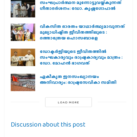
സംഘപ്രാര്‍ത്ഥന മുന്നോട്ടുവയ്ക്കുന്നത്
ഗീതാദര്‍ശനം: ഡോ. കൃഷ്ണഗോപാല്‍
വികസിത ഭാരതം യാഥാർത്ഥ്യമാവുന്നത്
മൂല്യാധിഷ്ഠിത ജീവിതത്തിലൂടെ :
ദത്താത്രേയ ഹൊസബാളെ
ഡോക്ടർജിയുടെ ജീവിതത്തിൽ
സംഘകാര്യവും രാഷ്ട്രകാര്യവും മാത്രം :
ഡോ. മോഹൻ ഭാഗവത്
ഏകീകൃത ജനസംഖ്യാനയം
അനിവാര്യം: രാഷ്ട്രസേവികാ സമിതി
LOAD MORE
Discussion about this post