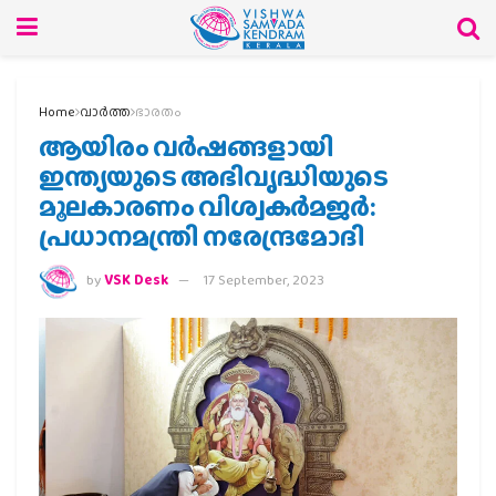
Home
വാര്‍ത്ത
ഭാരതം
ആയിരം വര്‍ഷങ്ങളായി
ഇന്ത്യയുടെ അഭിവൃദ്ധിയുടെ
മൂലകാരണം വിശ്വകര്‍മജര്‍:
പ്രധാനമന്ത്രി നരേന്ദ്രമോദി
by
VSK Desk
17 September, 2023