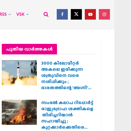
RSS
VSK
പുതിയ വാര്‍ത്തകള്‍
3000 കിലോമീറ്റർ
അകലെ ഇരിക്കുന്ന
ശത്രുവിനെ വരെ
നശിപ്പിക്കും ;
ഭാരതത്തിന്റെ ‘അഗ്നി’
പരീക്ഷണം വിജയം
സംഭൽ കലാപ റിപ്പോർട്ട്
രാജ്യദ്രോഹ ശക്തികളെ
തിരിച്ചറിയാൻ
സഹായിച്ചു ;
കുറ്റക്കാർക്കെതിരെ