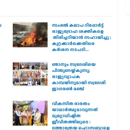
െ
സംഭൽ കലാപ റിപ്പോർട്ട്
രാജ്യദ്രോഹ ശക്തികളെ
തിരിച്ചറിയാൻ സഹായിച്ചു ;
കുറ്റക്കാർക്കെതിരെ
കർശന നടപടി
വേണമെന്ന് വിശ്വഹിന്ദു
പരിഷത്ത്
ഞാനും സ്വദേശിയെ
െ
പിന്തുണയ്ക്കുന്നു;
രാജ്യവ്യാപക
കാമ്പയിനുമായി സ്വദേശി
ജാഗരണ്‍ മഞ്ച്
വികസിത ഭാരതം
യാഥാർത്ഥ്യമാവുന്നത്
മൂല്യാധിഷ്ഠിത
ജീവിതത്തിലൂടെ :
ദത്താത്രേയ ഹൊസബാളെ