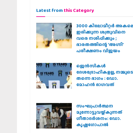
Latest from
this Category
3000 കിലോമീറ്റർ അകല
ഇരിക്കുന്ന ശത്രുവിനെ
വരെ നശിപ്പിക്കും ;
ഭാരതത്തിന്റെ ‘അഗ്നി’
പരീക്ഷണം വിജയം
ജെന്‍സികള്‍
ദേശദ്രോഹികളല്ല, നമ്മുട
തന്നെ ഭാഗം : ഡോ.
മോഹന്‍ ഭാഗവത്
സംഘപ്രാര്‍ത്ഥന
മുന്നോട്ടുവയ്ക്കുന്നത്
ഗീതാദര്‍ശനം: ഡോ.
കൃഷ്ണഗോപാല്‍