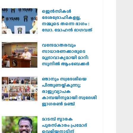
കർശന നടപടി
വേണമെന്ന് വിശ്വഹിന്ദു
ജെന്‍സികള്‍
പരിഷത്ത്
ദേശദ്രോഹികളല്ല,
നമ്മുടെ തന്നെ ഭാഗം :
ഡോ. മോഹന്‍ ഭാഗവത്
വന്ദേമാതരവും
സാധാരണക്കാരുടെ
മുദ്രാവാക്യമായി മാറി:
സുനിൽ ആംബേക്കർ
ഞാനും സ്വദേശിയെ
പിന്തുണയ്ക്കുന്നു;
രാജ്യവ്യാപക
കാമ്പയിനുമായി സ്വദേശി
ജാഗരണ്‍ മഞ്ച്
മാടമ്പ് സ്മാരക
പുരസ്‌കാരം പ്രമോദ്
വെളിയനാടിന്