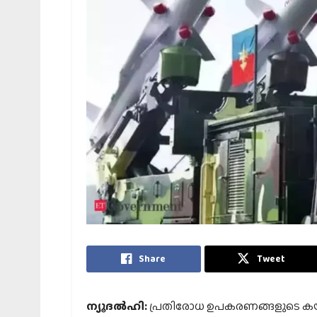
Share
Tweet
ന്യൂദല്‍ഹി:
പ്രതിരോധ ഉപകരണങ്ങളുടെ കയറ്റുമത