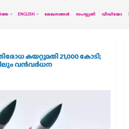
‍ത്ത
ENGLISH
ലേഖനങ്ങള്‍
സംസ്കൃതി
വീഡിയോ
രതിരോധ കയറ്റുമതി 21,000 കോടി;
ിലും വന്‍വര്‍ധന