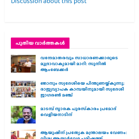
Discussion about this post
പുതിയ വാര്‍ത്തകള്‍
വന്ദേമാതരവും സാധാരണക്കാരുടെ
മുദ്രാവാക്യമായി മാറി: സുനിൽ
ആംബേക്കർ
ഞാനും സ്വദേശിയെ പിന്തുണയ്ക്കുന്നു;
രാജ്യവ്യാപക കാമ്പയിനുമായി സ്വദേശി
ജാഗരണ്‍ മഞ്ച്
മാടമ്പ് സ്മാരക പുരസ്‌കാരം പ്രമോദ്
വെളിയനാടിന്
ആയുഷിന് പ്രത്യേക മന്ത്രാലയം വേണം:
വിശ്വ ആയുര്‍വേദ പരിഷത്ത്