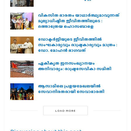
വികസിത ഭാരതം യാഥാർത്ഥ്യമാവുന്നത്
മൂല്യാധിഷ്ഠിത ജീവിതത്തിലൂടെ :
ദത്താത്രേയ ഹൊസബാളെ
ഡോക്ടർജിയുടെ ജീവിതത്തിൽ
സംഘകാര്യവും രാഷ്ട്രകാര്യവും മാത്രം :
ഡോ. മോഹൻ ഭാഗവത്
ഏകീകൃത ജനസംഖ്യാനയം
അനിവാര്യം: രാഷ്ട്രസേവികാ സമിതി
ആസാമിലെ പ്രളയമേഖലയില്‍
സേവാനിരതരായി സേവാഭാരതി
LOAD MORE