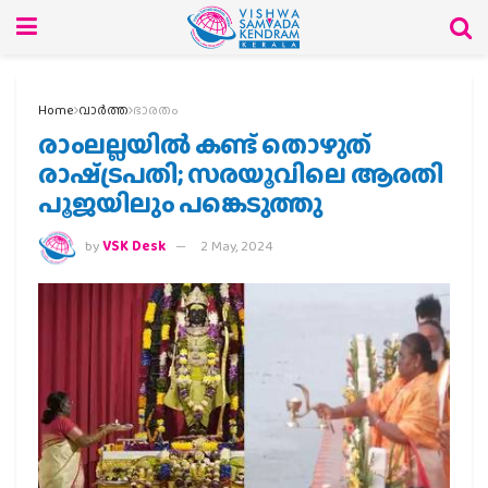
Home
വാര്‍ത്ത
ഭാരതം
രാംലല്ലയില്‍ കണ്ട് തൊഴുത്
രാഷ്‌ട്രപതി; സരയൂവിലെ ആരതി
പൂജയിലും പങ്കെടുത്തു
by
VSK Desk
2 May, 2024