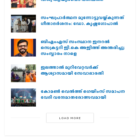
സംഘപ്രാര്‍ത്ഥന മുന്നോട്ടുവയ്ക്കുന്നത്
ഗീതാദര്‍ശനം: ഡോ. കൃഷ്ണഗോപാല്‍
ബിഎംഎസ് സംസ്ഥാന ജനറൽ
സെക്രട്ടറി ജി.കെ അജിത്ത് അന്തരിച്ചു;
സംസ്കാരം നാളെ
ജലത്താല്‍ മുറിവേറ്റവര്‍ക്ക്
ആശ്വാസമായി സേവാഭാരതി
കോമൺ വെൽത്ത് ഗെയിംസ് സമാപന
വേദി വന്ദേമാതരോത്സവമായി
LOAD MORE