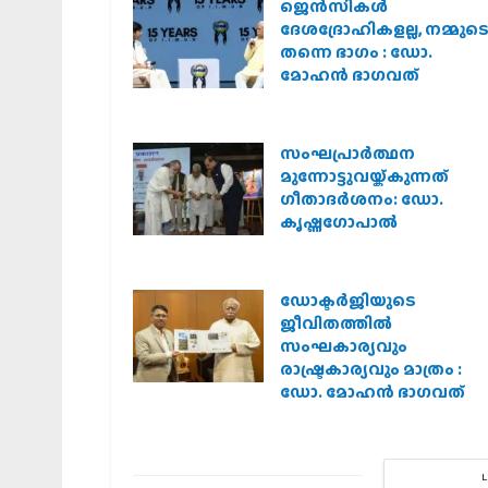
ജെന്‍സികള്‍
ദേശദ്രോഹികളല്ല, നമ്മുട
തന്നെ ഭാഗം : ഡോ.
മോഹന്‍ ഭാഗവത്
സംഘപ്രാര്‍ത്ഥന
മുന്നോട്ടുവയ്ക്കുന്നത്
ഗീതാദര്‍ശനം: ഡോ.
കൃഷ്ണഗോപാല്‍
ഡോക്ടർജിയുടെ
ജീവിതത്തിൽ
സംഘകാര്യവും
രാഷ്ട്രകാര്യവും മാത്രം :
ഡോ. മോഹൻ ഭാഗവത്