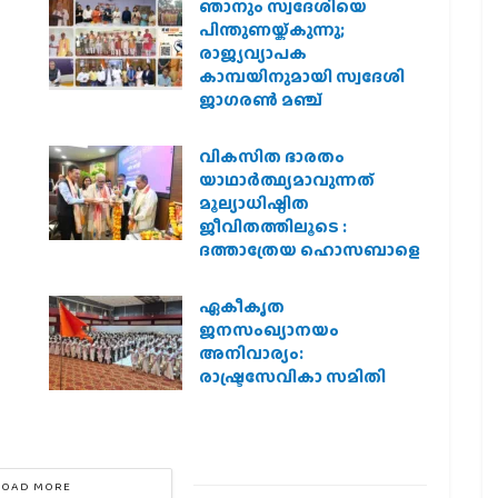
ഞാനും സ്വദേശിയെ
െ
പിന്തുണയ്ക്കുന്നു;
രാജ്യവ്യാപക
കാമ്പയിനുമായി സ്വദേശി
ജാഗരണ്‍ മഞ്ച്
വികസിത ഭാരതം
യാഥാർത്ഥ്യമാവുന്നത്
മൂല്യാധിഷ്ഠിത
ജീവിതത്തിലൂടെ :
ദത്താത്രേയ ഹൊസബാളെ
ഏകീകൃത
ജനസംഖ്യാനയം
അനിവാര്യം:
രാഷ്ട്രസേവികാ സമിതി
LOAD MORE