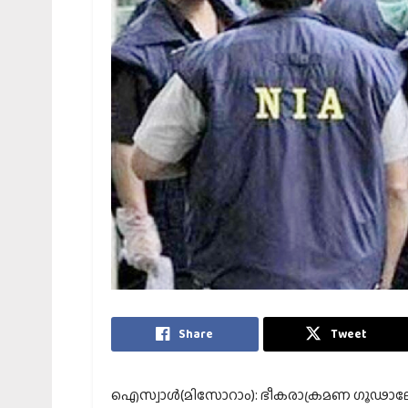
Share
Tweet
ഐസ്വാള്‍(മിസോറാം): ഭീകരാക്രമണ ഗൂഢാലോച