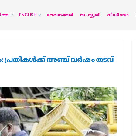
‍ത്ത
ENGLISH
ലേഖനങ്ങള്‍
സംസ്കൃതി
വീഡിയോ
്രതികള്‍ക്ക് അഞ്ച് വര്‍ഷം തടവ്