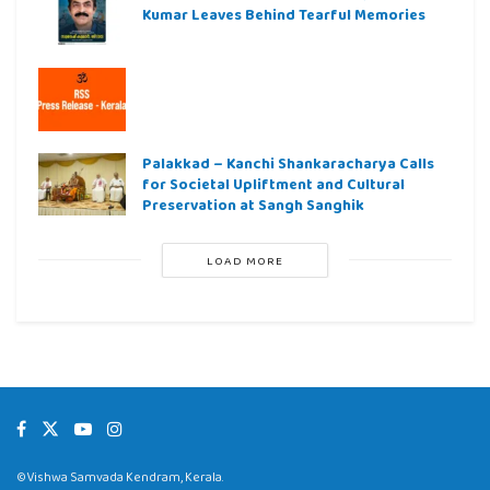
Kumar Leaves Behind Tearful Memories
Palakkad – Kanchi Shankaracharya Calls
for Societal Upliftment and Cultural
Preservation at Sangh Sanghik
LOAD MORE
©Vishwa Samvada Kendram, Kerala.