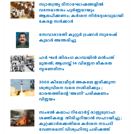
സ്വാതന്ത്ര്യ ദിനാഘോഷങ്ങളിൽ
വന്ദേമാതരം പൂർണ്ണമായും
ആലപിക്കണം; കർശന നിർദ്ദേശവുമായി
കേരള സർക്കാർ
സേവാഭാരതി കുറ്റൂർ ട്രഷറർ സുരേഷ്
കുമാർ അന്തരിച്ചു
ഹര്‍ ഘര്‍ തിരംഗ കാമ്പയിന്‍ ഒന്‍പത്
മുതല്‍; ആഗസ്ത് 14 വിഭജന ഭീകരത
സ്മരണദിനം
3000 കിലോമീറ്റർ അകലെ ഇരിക്കുന്ന
ശത്രുവിനെ വരെ നശിപ്പിക്കും ;
ഭാരതത്തിന്റെ ‘അഗ്നി’ പരീക്ഷണം
വിജയം
സംഭൽ കലാപ റിപ്പോർട്ട് രാജ്യദ്രോഹ
ശക്തികളെ തിരിച്ചറിയാൻ സഹായിച്ചു ;
കുറ്റക്കാർക്കെതിരെ കർശന നടപടി
വേണമെന്ന് വിശ്വഹിന്ദു പരിഷത്ത്