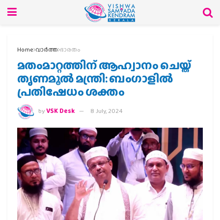
Home
വാര്‍ത്ത
ഭാരതം
മതംമാറ്റത്തിന് ആഹ്വാനം ചെയ്ത്
തൃണമൂല്‍ മന്ത്രി: ബംഗാളില്‍
പ്രതിഷേധം ശക്തം
by
VSK Desk
8 July, 2024