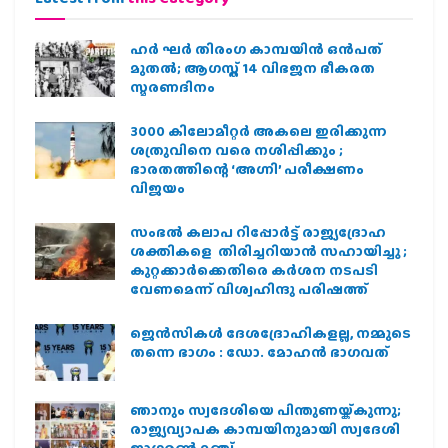
ഹര്‍ ഘര്‍ തിരംഗ കാമ്പയിന്‍ ഒന്‍പത്
മുതല്‍; ആഗസ്ത് 14 വിഭജന ഭീകരത
സ്മരണദിനം
3000 കിലോമീറ്റർ അകലെ ഇരിക്കുന്ന
ശത്രുവിനെ വരെ നശിപ്പിക്കും ;
ഭാരതത്തിന്റെ ‘അഗ്നി’ പരീക്ഷണം
വിജയം
സംഭൽ കലാപ റിപ്പോർട്ട് രാജ്യദ്രോഹ
ശക്തികളെ തിരിച്ചറിയാൻ സഹായിച്ചു ;
കുറ്റക്കാർക്കെതിരെ കർശന നടപടി
വേണമെന്ന് വിശ്വഹിന്ദു പരിഷത്ത്
ജെന്‍സികള്‍ ദേശദ്രോഹികളല്ല, നമ്മുടെ
തന്നെ ഭാഗം : ഡോ. മോഹന്‍ ഭാഗവത്
ഞാനും സ്വദേശിയെ പിന്തുണയ്ക്കുന്നു;
രാജ്യവ്യാപക കാമ്പയിനുമായി സ്വദേശി