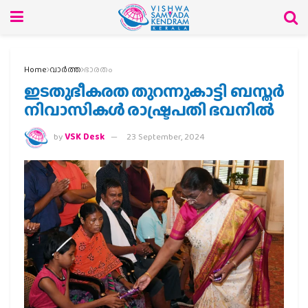
Home
വാര്‍ത്ത
ഭാരതം
ഇടതുഭീകരത തുറന്നുകാട്ടി ബസ്തര്‍
നിവാസികള്‍ രാഷ്ട്രപതി ഭവനില്‍
by
VSK Desk
23 September, 2024