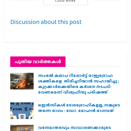
LOAD MORE
Discussion about this post
പുതിയ വാര്‍ത്തകള്‍
സംഭൽ കലാപ റിപ്പോർട്ട് രാജ്യദ്രോഹ
ശക്തികളെ തിരിച്ചറിയാൻ സഹായിച്ചു ;
കുറ്റക്കാർക്കെതിരെ കർശന നടപടി
വേണമെന്ന് വിശ്വഹിന്ദു പരിഷത്ത്
ജെന്‍സികള്‍ ദേശദ്രോഹികളല്ല, നമ്മുടെ
തന്നെ ഭാഗം : ഡോ. മോഹന്‍ ഭാഗവത്
വന്ദേമാതരവും സാധാരണക്കാരുടെ