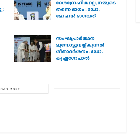
ദേശദ്രോഹികളല്ല, നമ്മുടെ
 ;
തന്നെ ഭാഗം : ഡോ.
മോഹന്‍ ഭാഗവത്
സംഘപ്രാര്‍ത്ഥന
മുന്നോട്ടുവയ്ക്കുന്നത്
ഗീതാദര്‍ശനം: ഡോ.
കൃഷ്ണഗോപാല്‍
LOAD MORE