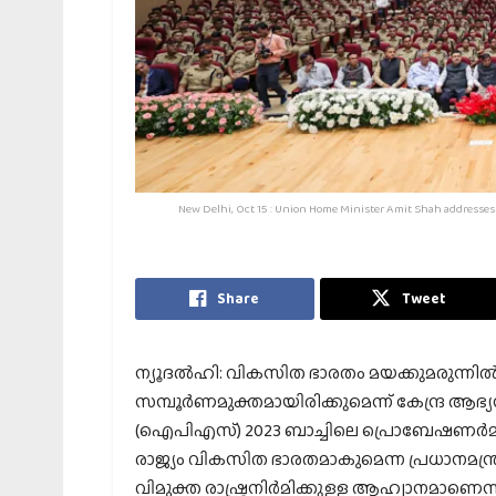
New Delhi, Oct 15 : Union Home Minister Amit Shah addresses t
Share
Tweet
ന്യൂദല്‍ഹി: വികസിത ഭാരതം മയക്കുമരുന്നില്‍ന
സമ്പൂര്‍ണമുക്തമായിരിക്കുമെന്ന് കേന്ദ്ര ആഭ്യ
(ഐപിഎസ്) 2023 ബാച്ചിലെ പ്രൊബേഷണര്‍മാ
രാജ്യം വികസിത ഭാരതമാകുമെന്ന പ്രധാനമന്ത്രി
വിമുക്ത രാഷ്ട്രനിര്‍മിക്കുള്ള ആഹ്വാനമാണെ