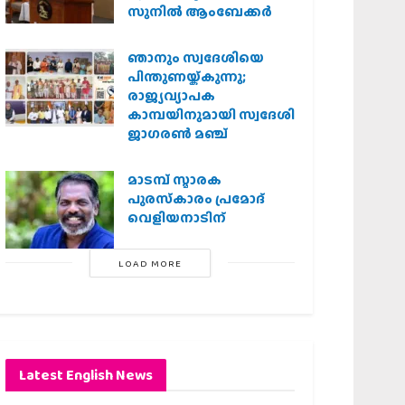
സുനിൽ ആംബേക്കർ
ഞാനും സ്വദേശിയെ
പിന്തുണയ്ക്കുന്നു;
രാജ്യവ്യാപക
കാമ്പയിനുമായി സ്വദേശി
ജാഗരണ്‍ മഞ്ച്
മാടമ്പ് സ്മാരക
പുരസ്‌കാരം പ്രമോദ്
വെളിയനാടിന്
LOAD MORE
Latest English News