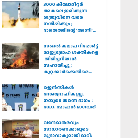
3000 കിലോമീറ്റർ
അകലെ ഇരിക്കുന്ന
ശത്രുവിനെ വരെ
നശിപ്പിക്കും ;
ഭാരതത്തിന്റെ ‘അഗ്നി’
പരീക്ഷണം വിജയം
സംഭൽ കലാപ റിപ്പോർട്ട്
രാജ്യദ്രോഹ ശക്തികളെ
തിരിച്ചറിയാൻ
സഹായിച്ചു ;
കുറ്റക്കാർക്കെതിരെ
കർശന നടപടി
വേണമെന്ന് വിശ്വഹിന്ദു
ജെന്‍സികള്‍
പരിഷത്ത്
ദേശദ്രോഹികളല്ല,
നമ്മുടെ തന്നെ ഭാഗം :
ഡോ. മോഹന്‍ ഭാഗവത്
വന്ദേമാതരവും
സാധാരണക്കാരുടെ
മുദ്രാവാക്യമായി മാറി: