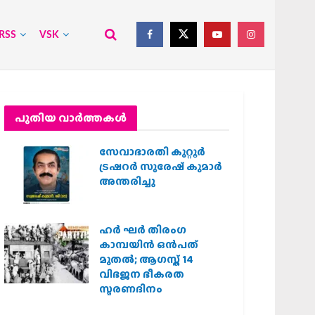
RSS
VSK
പുതിയ വാര്‍ത്തകള്‍
സേവാഭാരതി കുറ്റൂർ
ട്രഷറർ സുരേഷ് കുമാർ
അന്തരിച്ചു
ഹര്‍ ഘര്‍ തിരംഗ
കാമ്പയിന്‍ ഒന്‍പത്
മുതല്‍; ആഗസ്ത് 14
വിഭജന ഭീകരത
സ്മരണദിനം