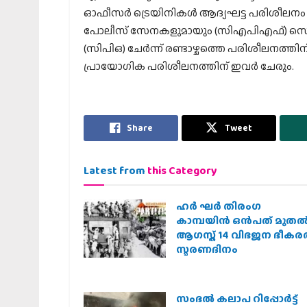
ഓഫീസര്‍ ട്രെയിനികള്‍ ആദ്യഘട്ട പരിശീലനം പ
പോലീസ് സേനകളുമായും (സിഎപിഎഫ്) സെന
(സിപിഒ) ചേര്‍ന്ന് രണ്ടാഴ്ചത്തെ പരിശീലനത്
പ്രായോഗിക പരിശീലനത്തിന് ഇവര്‍ ചേരും.
Share
Tweet
Latest from
this Category
ഹര്‍ ഘര്‍ തിരംഗ
കാമ്പയിന്‍ ഒന്‍പത് മുതല്‍
ആഗസ്ത് 14 വിഭജന ഭീക
സ്മരണദിനം
സംഭൽ കലാപ റിപ്പോർട്ട്