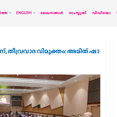
‍ത്ത
ENGLISH
ലേഖനങ്ങള്‍
സംസ്കൃതി
വീഡിയോ
്, തീവ്രവാദ വിമുക്തം: അമിത് ഷാ