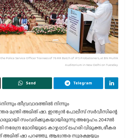
he Police Service Officer Trainees of 76 RR Batch of IPS Probationers, at BN Mullik
Auditorium in New Delhi on Tuesday.
Send
Telegram
ിന്നും തീവ്രവാദത്തില്‍ നിന്നും
ന്തര മന്ത്രി അമിത് ഷാ. ഇന്ത്യന്‍ പോലീസ് സര്‍വീസിന്റെ
രുമായി സംവദിക്കുകയായിരുന്നു അദ്ദേഹം.2047ല്‍
 നരേന്ദ്ര മോദിയുടെ കാഴ്ചപ്പാട് ലഹരി വിമുക്ത, ഭീകര
ന്ന് അമിത് ഷാ പറഞ്ഞു. ആഭ്യന്തര സുരക്ഷയും