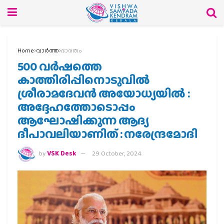
Home
വാര്‍ത്ത
ഭാരതം
500 വർഷത്തെ
കാത്തിരിപ്പിനൊടുവിൽ
ശ്രീരാമദേവൻ അയോധ്യയിൽ :
അദ്ദേഹത്തോടൊപ്പം
ആഘോഷിക്കുന്ന ആദ്യ
ദീപാവലിയാണിത് : നരേന്ദ്രമോദി
by
VSK Desk
29 October, 2024