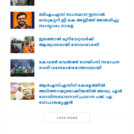
ബിഎംഎസ് സംസ്ഥാന ജനറൽ
സെക്രട്ടറി ജി.കെ അജിത്ത് അന്തരിച്ചു;
സംസ്കാരം നാളെ
ജലത്താല്‍ മുറിവേറ്റവര്‍ക്ക്
ആശ്വാസമായി സേവാഭാരതി
കോമൺ വെൽത്ത് ഗെയിംസ് സമാപന
വേദി വന്ദേമാതരോത്സവമായി
ആര്‍എസ്എസിന് കേരളത്തില്‍
അടിത്തറയുണ്ടാക്കിയതില്‍ അഡ്വ. എന്‍
ഗോവിന്ദമോനോന് പ്രധാന പങ്ക് :എ.
ഗോപാലകൃഷ്ണന്‍
LOAD MORE