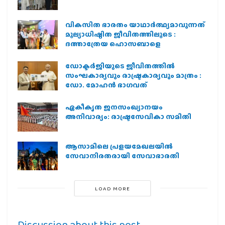
വികസിത ഭാരതം യാഥാർത്ഥ്യമാവുന്നത്
മൂല്യാധിഷ്ഠിത ജീവിതത്തിലൂടെ :
ദത്താത്രേയ ഹൊസബാളെ
ഡോക്ടർജിയുടെ ജീവിതത്തിൽ
സംഘകാര്യവും രാഷ്ട്രകാര്യവും മാത്രം :
ഡോ. മോഹൻ ഭാഗവത്
ഏകീകൃത ജനസംഖ്യാനയം
അനിവാര്യം: രാഷ്ട്രസേവികാ സമിതി
ആസാമിലെ പ്രളയമേഖലയില്‍
സേവാനിരതരായി സേവാഭാരതി
LOAD MORE
Discussion about this post