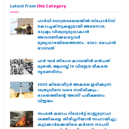
Latest from
this Category
പാര്‍ധി ഗോത്രമേഖലയില്‍ സ്‌പോര്‍ട്‌സ്
കോംപ്ലക്‌സുകളുമായി അമനോര;
രാഷ്ട്രം വിശ്വഗുരുവാകാന്‍
അവഗണിക്കപ്പെട്ടവര്‍
മുഖ്യധാരയിലെത്തണം : ഡോ. മോഹന്‍
ഭാഗവത്
ഹര്‍ ഘര്‍ തിരംഗ കാമ്പയിന്‍ ഒന്‍പത്
മുതല്‍; ആഗസ്ത് 14 വിഭജന ഭീകരത
സ്മരണദിനം
3000 കിലോമീറ്റർ അകലെ ഇരിക്കുന്ന
ശത്രുവിനെ വരെ നശിപ്പിക്കും ;
ഭാരതത്തിന്റെ ‘അഗ്നി’ പരീക്ഷണം
വിജയം
സംഭൽ കലാപ റിപ്പോർട്ട് രാജ്യദ്രോഹ
ശക്തികളെ തിരിച്ചറിയാൻ സഹായിച്ചു ;
കുറ്റക്കാർക്കെതിരെ കർശന നടപടി