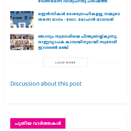
വേണമെന്ന് വിശ്വഹിന്ദു പരിഷത്ത്
ജെന്‍സികള്‍ ദേശദ്രോഹികളല്ല, നമ്മുടെ
തന്നെ ഭാഗം : ഡോ. മോഹന്‍ ഭാഗവത്
ഞാനും സ്വദേശിയെ പിന്തുണയ്ക്കുന്നു;
രാജ്യവ്യാപക കാമ്പയിനുമായി സ്വദേശി
ജാഗരണ്‍ മഞ്ച്
LOAD MORE
Discussion about this post
പുതിയ വാര്‍ത്തകള്‍