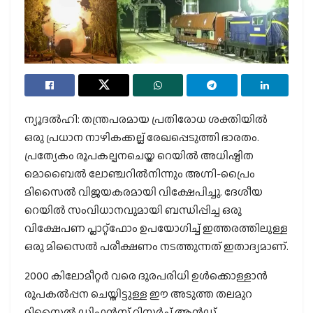
ന്യൂദല്‍ഹി: തന്ത്രപരമായ പ്രതിരോധ ശക്തിയിൽ
ഒരു പ്രധാന നാഴികക്കല്ല് രേഖപ്പെടുത്തി ഭാരതം.
പ്രത്യേകം രൂപകല്പനചെയ്ത റെയില്‍ അധിഷ്ഠിത
മൊബൈല്‍ ലോഞ്ചറില്‍നിന്നും അഗ്നി-പ്രൈം
മിസൈൽ വിജയകരമായി വിക്ഷേപിച്ചു. ദേശീയ
റെയിൽ സംവിധാനവുമായി ബന്ധിപ്പിച്ച ഒരു
വിക്ഷേപണ പ്ലാറ്റ്‌ഫോം ഉപയോഗിച്ച് ഇത്തരത്തിലുള്ള
ഒരു മിസൈൽ പരീക്ഷണം നടത്തുന്നത് ഇതാദ്യമാണ്.
2000 കിലോമീറ്റർ വരെ ദൂരപരിധി ഉൾക്കൊള്ളാൻ
രൂപകൽപ്പന ചെയ്തിട്ടുള്ള ഈ അടുത്ത തലമുറ
മിസൈൽ ഡിഫന്‍സ് റിസര്‍ച്ച് ആന്‍ഡ്