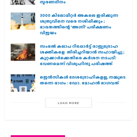
സ്മരണദിനം
3000 കിലോമീറ്റർ അകലെ ഇരിക്കുന്ന
ശത്രുവിനെ വരെ നശിപ്പിക്കും ;
ഭാരതത്തിന്റെ ‘അഗ്നി’ പരീക്ഷണം
വിജയം
സംഭൽ കലാപ റിപ്പോർട്ട് രാജ്യദ്രോഹ
ശക്തികളെ തിരിച്ചറിയാൻ സഹായിച്ചു ;
കുറ്റക്കാർക്കെതിരെ കർശന നടപടി
വേണമെന്ന് വിശ്വഹിന്ദു പരിഷത്ത്
ജെന്‍സികള്‍ ദേശദ്രോഹികളല്ല, നമ്മുടെ
തന്നെ ഭാഗം : ഡോ. മോഹന്‍ ഭാഗവത്
LOAD MORE