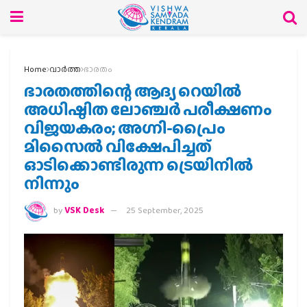
Home
വാര്‍ത്ത
ഭാരതം
ഭാരതത്തിന്റെ ആദ്യ റെയിൽ
അധിഷ്ഠിത ലോഞ്ചർ പരീക്ഷണം
വിജയകരം; അഗ്നി-പ്രൈം
മിസൈൽ വിക്ഷേപിച്ചത്
ഓടിക്കൊണ്ടിരുന്ന ട്രെയിനിൽ
നിന്നും
by
VSK Desk
25 September, 2025