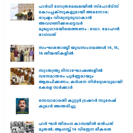
പാര്‍ധി ഗോത്രമേഖലയില്‍ സ്‌പോര്‍ട്‌സ്
കോംപ്ലക്‌സുകളുമായി അമനോര;
രാഷ്ട്രം വിശ്വഗുരുവാകാന്‍
അവഗണിക്കപ്പെട്ടവര്‍
മുഖ്യധാരയിലെത്തണം : ഡോ. മോഹന്‍
ഭാഗവത്
സംഘശതാബ്ദി യുവസംഗമങ്ങള്‍ 14, 15,
16 തീയതികളില്‍
സ്വാതന്ത്ര്യ ദിനാഘോഷങ്ങളിൽ
വന്ദേമാതരം പൂർണ്ണമായും
ആലപിക്കണം; കർശന നിർദ്ദേശവുമായി
കേരള സർക്കാർ
സേവാഭാരതി കുറ്റൂർ ട്രഷറർ സുരേഷ്
കുമാർ അന്തരിച്ചു
ഹര്‍ ഘര്‍ തിരംഗ കാമ്പയിന്‍ ഒന്‍പത്
മുതല്‍; ആഗസ്ത് 14 വിഭജന ഭീകരത