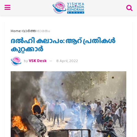
Home
വാര്‍ത്ത
ഭാരതം
ദല്‍ഹി കലാപം: ആറ് പ്രതികള്‍
കുറ്റക്കാര്‍
by
VSK Desk
8 April, 2022