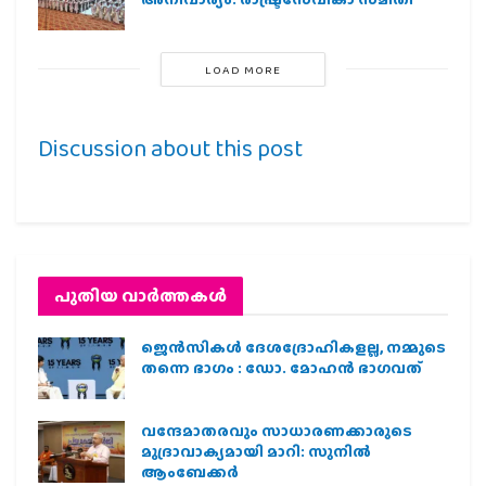
LOAD MORE
Discussion about this post
പുതിയ വാര്‍ത്തകള്‍
ജെന്‍സികള്‍ ദേശദ്രോഹികളല്ല, നമ്മുടെ
തന്നെ ഭാഗം : ഡോ. മോഹന്‍ ഭാഗവത്
വന്ദേമാതരവും സാധാരണക്കാരുടെ
മുദ്രാവാക്യമായി മാറി: സുനിൽ
ആംബേക്കർ