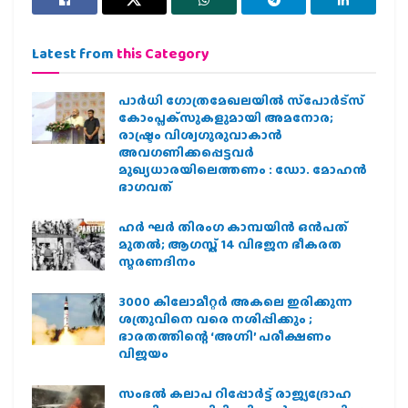
Latest from
this Category
പാര്‍ധി ഗോത്രമേഖലയില്‍ സ്‌പോര്‍ട്‌സ്
കോംപ്ലക്‌സുകളുമായി അമനോര;
രാഷ്ട്രം വിശ്വഗുരുവാകാന്‍
അവഗണിക്കപ്പെട്ടവര്‍
മുഖ്യധാരയിലെത്തണം : ഡോ. മോഹന്‍
ഭാഗവത്
ഹര്‍ ഘര്‍ തിരംഗ കാമ്പയിന്‍ ഒന്‍പത്
മുതല്‍; ആഗസ്ത് 14 വിഭജന ഭീകരത
സ്മരണദിനം
3000 കിലോമീറ്റർ അകലെ ഇരിക്കുന്ന
ശത്രുവിനെ വരെ നശിപ്പിക്കും ;
ഭാരതത്തിന്റെ ‘അഗ്നി’ പരീക്ഷണം
വിജയം
സംഭൽ കലാപ റിപ്പോർട്ട് രാജ്യദ്രോഹ