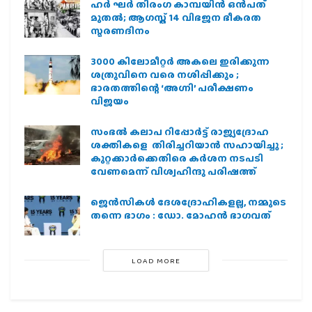
ഹര്‍ ഘര്‍ തിരംഗ കാമ്പയിന്‍ ഒന്‍പത്
മുതല്‍; ആഗസ്ത് 14 വിഭജന ഭീകരത
സ്മരണദിനം
3000 കിലോമീറ്റർ അകലെ ഇരിക്കുന്ന
ശത്രുവിനെ വരെ നശിപ്പിക്കും ;
ഭാരതത്തിന്റെ ‘അഗ്നി’ പരീക്ഷണം
വിജയം
സംഭൽ കലാപ റിപ്പോർട്ട് രാജ്യദ്രോഹ
ശക്തികളെ തിരിച്ചറിയാൻ സഹായിച്ചു ;
കുറ്റക്കാർക്കെതിരെ കർശന നടപടി
വേണമെന്ന് വിശ്വഹിന്ദു പരിഷത്ത്
ജെന്‍സികള്‍ ദേശദ്രോഹികളല്ല, നമ്മുടെ
തന്നെ ഭാഗം : ഡോ. മോഹന്‍ ഭാഗവത്
LOAD MORE