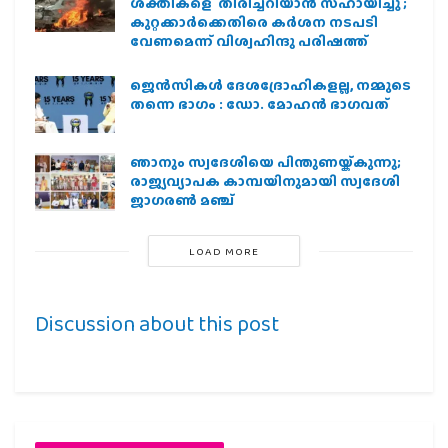
ശക്തികളെ തിരിച്ചറിയാൻ സഹായിച്ചു ;
കുറ്റക്കാർക്കെതിരെ കർശന നടപടി
വേണമെന്ന് വിശ്വഹിന്ദു പരിഷത്ത്
ജെന്‍സികള്‍ ദേശദ്രോഹികളല്ല, നമ്മുടെ
തന്നെ ഭാഗം : ഡോ. മോഹന്‍ ഭാഗവത്
ഞാനും സ്വദേശിയെ പിന്തുണയ്ക്കുന്നു;
രാജ്യവ്യാപക കാമ്പയിനുമായി സ്വദേശി
ജാഗരണ്‍ മഞ്ച്
LOAD MORE
Discussion about this post