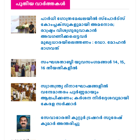
പുതിയ വാര്‍ത്തകള്‍
പാര്‍ധി ഗോത്രമേഖലയില്‍ സ്‌പോര്‍ട്‌സ്
കോംപ്ലക്‌സുകളുമായി അമനോര;
രാഷ്ട്രം വിശ്വഗുരുവാകാന്‍
അവഗണിക്കപ്പെട്ടവര്‍
മുഖ്യധാരയിലെത്തണം : ഡോ. മോഹന്‍
ഭാഗവത്
സംഘശതാബ്ദി യുവസംഗമങ്ങള്‍ 14, 15,
16 തീയതികളില്‍
സ്വാതന്ത്ര്യ ദിനാഘോഷങ്ങളിൽ
വന്ദേമാതരം പൂർണ്ണമായും
ആലപിക്കണം; കർശന നിർദ്ദേശവുമായി
കേരള സർക്കാർ
സേവാഭാരതി കുറ്റൂർ ട്രഷറർ സുരേഷ്
കുമാർ അന്തരിച്ചു