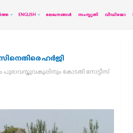
‍ത്ത
ENGLISH
ലേഖനങ്ങള്‍
സംസ്കൃതി
വീഡിയോ
ിനെതിരെ ഹര്‍ജി
കും പുരാവസ്തുവകുപ്പിനും കോടതി നോട്ടീസ്