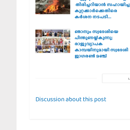
തിരിച്ചറിയാൻ സഹായിച്ചു
കുറ്റക്കാർക്കെതിരെ
കർശന നടപടി
വേണമെന്ന് വിശ്വഹിന്ദു
പരിഷത്ത്
ഞാനും സ്വദേശിയെ
പിന്തുണയ്ക്കുന്നു;
രാജ്യവ്യാപക
കാമ്പയിനുമായി സ്വദേശി
ജാഗരണ്‍ മഞ്ച്
Discussion about this post