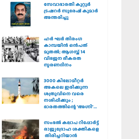
സർക്കാർ
സേവാഭാരതി കുറ്റൂർ
ട്രഷറർ സുരേഷ് കുമാർ
അന്തരിച്ചു
ഹര്‍ ഘര്‍ തിരംഗ
കാമ്പയിന്‍ ഒന്‍പത്
മുതല്‍; ആഗസ്ത് 14
വിഭജന ഭീകരത
സ്മരണദിനം
3000 കിലോമീറ്റർ
അകലെ ഇരിക്കുന്ന
ശത്രുവിനെ വരെ
നശിപ്പിക്കും ;
ഭാരതത്തിന്റെ ‘അഗ്നി’
പരീക്ഷണം വിജയം
സംഭൽ കലാപ റിപ്പോർട്ട്
രാജ്യദ്രോഹ ശക്തികളെ
തിരിച്ചറിയാൻ