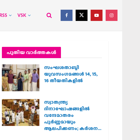
RSS
VSK
പുതിയ വാര്‍ത്തകള്‍
സംഘശതാബ്ദി
യുവസംഗമങ്ങള്‍ 14, 15,
16 തീയതികളില്‍
സ്വാതന്ത്ര്യ
ദിനാഘോഷങ്ങളിൽ
വന്ദേമാതരം
പൂർണ്ണമായും
ആലപിക്കണം; കർശന
നിർദ്ദേശവുമായി കേരള