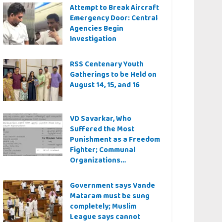
Attempt to Break Aircraft
Emergency Door: Central
Agencies Begin
Investigation
RSS Centenary Youth
Gatherings to be Held on
August 14, 15, and 16
VD Savarkar, Who
Suffered the Most
Punishment as a Freedom
Fighter; Communal
Organizations
Controversy Over Even a
Quiz Question
Government says Vande
Mataram must be sung
completely; Muslim
League says cannot