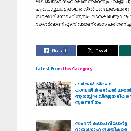
ലിഖിതങ്ങള്‍ സംരക്ഷിക്കണമെന്നും ഹര്‍ജി ചൂണ
പുരാവസ്തുക്കളുടെയും ശില്‍പങ്ങളുടെയും റേഡ
സര്‍ക്കാരിനോട് ഹിന്ദുസംഘടനകള്‍ ആവശ്യപ്പെട
കേശര്‍വാണി എന്നിവരാണ് കേസ് പരിഗണിച്ച
Share
1
Tweet
Latest from
this Category
ഹര്‍ ഘര്‍ തിരംഗ
കാമ്പയിന്‍ ഒന്‍പത് മുതല്‍
ആഗസ്ത് 14 വിഭജന ഭീക
സ്മരണദിനം
സംഭൽ കലാപ റിപ്പോർട്ട്
രാജ്യദ്രോഹ ശക്തികളെ