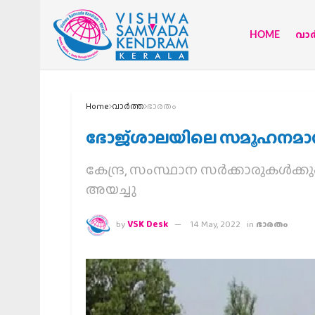
HOME
വാര്
Home
വാര്‍ത്ത
ഭാരതം
ഭോജ്ശാലയിലെ സമൂഹനമാസ
കേന്ദ്ര, സംസ്ഥാന സര്‍ക്കാരുകള്‍ക്
അയച്ചു
by
VSK Desk
14 May, 2022
in
ഭാരതം