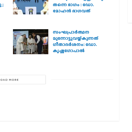
 ;
തന്നെ ഭാഗം : ഡോ.
മോഹന്‍ ഭാഗവത്
സംഘപ്രാര്‍ത്ഥന
മുന്നോട്ടുവയ്ക്കുന്നത്
ഗീതാദര്‍ശനം: ഡോ.
കൃഷ്ണഗോപാല്‍
LOAD MORE