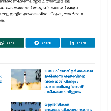
്ടിക്കാണിക്കുന്നു. സ്മാരകത്തിനുള്ളിലെ
ിയോകാര്‍ബണ്‍ ഡേറ്റിങ് നടത്താന്‍ കേന്ദ്ര
്ടു. ജസ്റ്റിസുമാരായ വിവേക് റുഷ്യ, അമര്‍നാഥ്
ത്.
Send
Share
Share
3000 കിലോമീറ്റർ അകലെ
;
ഇരിക്കുന്ന ശത്രുവിനെ
രത
വരെ നശിപ്പിക്കും ;
ഭാരതത്തിന്റെ ‘അഗ്നി’
പരീക്ഷണം വിജയം
ജെന്‍സികള്‍
ദേശദ്രോഹികളല്ല, നമ്മുടെ