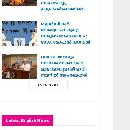
സഹായിച്ചു ;
കുറ്റക്കാർക്കെതിരെ
കർശന നടപടി
വേണമെന്ന് വിശ്വഹിന്ദു
ജെന്‍സികള്‍
പരിഷത്ത്
ദേശദ്രോഹികളല്ല,
നമ്മുടെ തന്നെ ഭാഗം :
ഡോ. മോഹന്‍ ഭാഗവത്
വന്ദേമാതരവും
സാധാരണക്കാരുടെ
മുദ്രാവാക്യമായി മാറി:
സുനിൽ ആംബേക്കർ
LOAD MORE
Latest English News