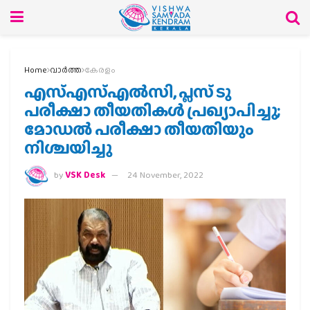
Home
വാര്‍ത്ത
കേരളം
എസ്എസ്എൽസി, പ്ലസ് ടു
പരീക്ഷാ തീയതികൾ പ്രഖ്യാപിച്ചു;
മോഡൽ പരീക്ഷാ തീയതിയും
നിശ്ചയിച്ചു
by
VSK Desk
24 November, 2022