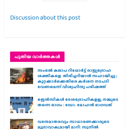
Discussion about this post
പുതിയ വാര്‍ത്തകള്‍
സംഭൽ കലാപ റിപ്പോർട്ട് രാജ്യദ്രോഹ
ശക്തികളെ തിരിച്ചറിയാൻ സഹായിച്ചു ;
കുറ്റക്കാർക്കെതിരെ കർശന നടപടി
വേണമെന്ന് വിശ്വഹിന്ദു പരിഷത്ത്
ജെന്‍സികള്‍ ദേശദ്രോഹികളല്ല, നമ്മുടെ
തന്നെ ഭാഗം : ഡോ. മോഹന്‍ ഭാഗവത്
വന്ദേമാതരവും സാധാരണക്കാരുടെ
മുദ്രാവാക്യമായി മാറി: സുനിൽ