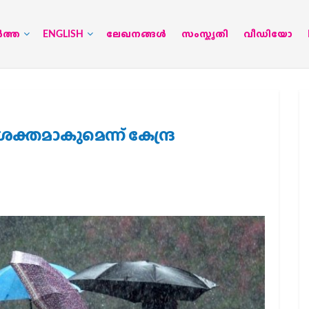
‍ത്ത
ENGLISH
ലേഖനങ്ങള്‍
സംസ്കൃതി
വീഡിയോ
ക്തമാകുമെന്ന് കേന്ദ്ര