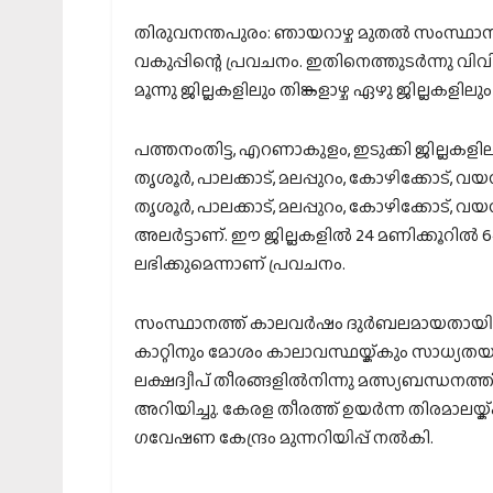
തിരുവനന്തപുരം: ഞായറാഴ്ച മുതൽ സംസ്ഥാനത്ത
വകുപ്പിന്റെ പ്രവചനം. ഇതിനെത്തുടർന്നു വിവി
മൂന്നു ജില്ലകളിലും തിങ്കളാഴ്ച ഏഴു ജില്ലകളില
പത്തനംതിട്ട, എറണാകുളം, ഇടുക്കി ജില്ലകളില
തൃശൂർ, പാലക്കാട്, മലപ്പുറം, കോഴിക്കോട്, വ
തൃശൂർ, പാലക്കാട്, മലപ്പുറം, കോഴിക്കോട്, വ
അലർട്ടാണ്. ഈ ജില്ലകളിൽ 24 മണിക്കൂറിൽ 64.5 മ
ലഭിക്കുമെന്നാണ് പ്രവചനം.
സംസ്ഥാനത്ത് കാലവർഷം ദുർബലമായതായി കാല
കാറ്റിനും മോശം കാലാവസ്ഥയ്ക്കും സാധ്യത
ലക്ഷദ്വീപ് തീരങ്ങളിൽനിന്നു മത്സ്യബന്ധനത്
അറിയിച്ചു. കേരള തീരത്ത് ഉയർന്ന തിരമാലയ്
ഗവേഷണ കേന്ദ്രം മുന്നറിയിപ്പ് നൽകി.