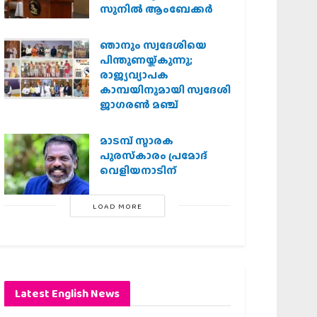
സുനിൽ ആംബേക്കർ
ഞാനും സ്വദേശിയെ
പിന്തുണയ്ക്കുന്നു;
രാജ്യവ്യാപക
കാമ്പയിനുമായി സ്വദേശി
ജാഗരണ്‍ മഞ്ച്
മാടമ്പ് സ്മാരക
പുരസ്‌കാരം പ്രമോദ്
വെളിയനാടിന്
LOAD MORE
Latest English News