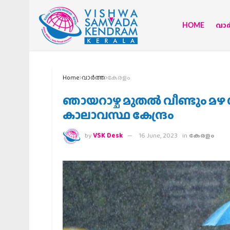
HOME
വാര്
Home
വാര്‍ത്ത
കേരളം
ഞായറാഴ്ച മുതൽ വീണ്ടും മഴ ശ
കാലാവസ്ഥ കേന്ദ്രം
by
VSK Desk
16 June, 2023
in
കേരളം