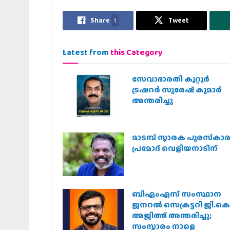
Share
1
Tweet
Latest from
this Category
സേവാഭാരതി കുറ്റൂർ
ട്രഷറർ സുരേഷ് കുമാർ
അന്തരിച്ചു
മാടമ്പ് സ്മാരക പുരസ്‌കാ
പ്രമോദ് വെളിയനാടിന്
ബിഎംഎസ് സംസ്ഥാന
ജനറൽ സെക്രട്ടറി ജി.കെ
അജിത്ത് അന്തരിച്ചു;
സംസ്കാരം നാളെ