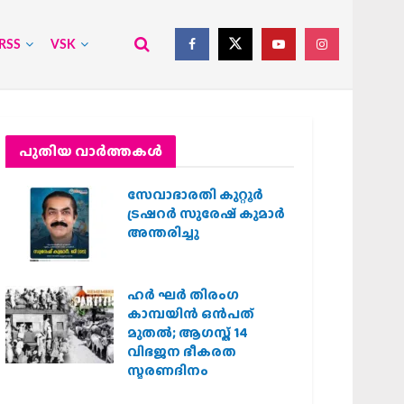
RSS
VSK
പുതിയ വാര്‍ത്തകള്‍
സേവാഭാരതി കുറ്റൂർ
ട്രഷറർ സുരേഷ് കുമാർ
അന്തരിച്ചു
ഹര്‍ ഘര്‍ തിരംഗ
കാമ്പയിന്‍ ഒന്‍പത്
മുതല്‍; ആഗസ്ത് 14
വിഭജന ഭീകരത
സ്മരണദിനം