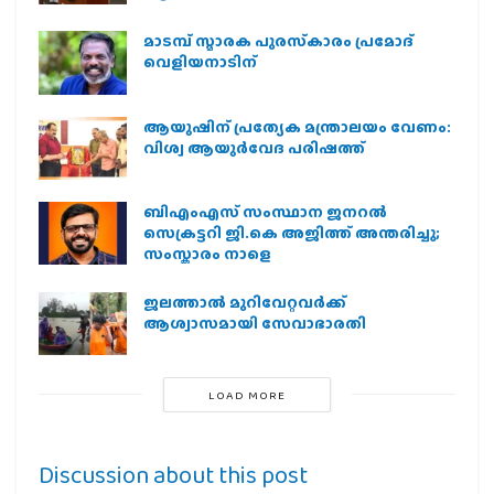
മാടമ്പ് സ്മാരക പുരസ്‌കാരം പ്രമോദ്
വെളിയനാടിന്
ആയുഷിന് പ്രത്യേക മന്ത്രാലയം വേണം:
വിശ്വ ആയുര്‍വേദ പരിഷത്ത്
ബിഎംഎസ് സംസ്ഥാന ജനറൽ
സെക്രട്ടറി ജി.കെ അജിത്ത് അന്തരിച്ചു;
സംസ്കാരം നാളെ
ജലത്താല്‍ മുറിവേറ്റവര്‍ക്ക്
ആശ്വാസമായി സേവാഭാരതി
LOAD MORE
Discussion about this post