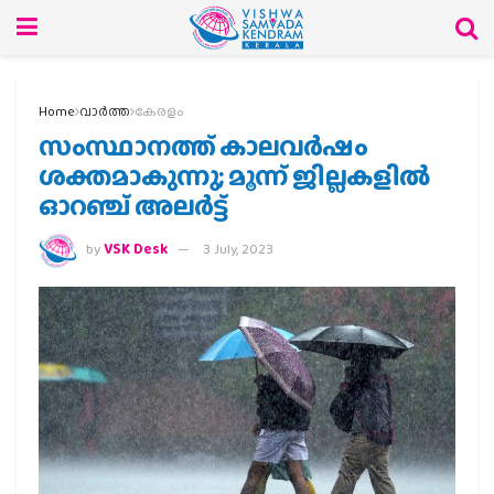
Home
വാര്‍ത്ത
കേരളം
സംസ്ഥാനത്ത് കാലവർഷം
ശക്തമാകുന്നു; മൂന്ന് ജില്ലകളിൽ
ഓറഞ്ച് അലർട്ട്
by
VSK Desk
3 July, 2023