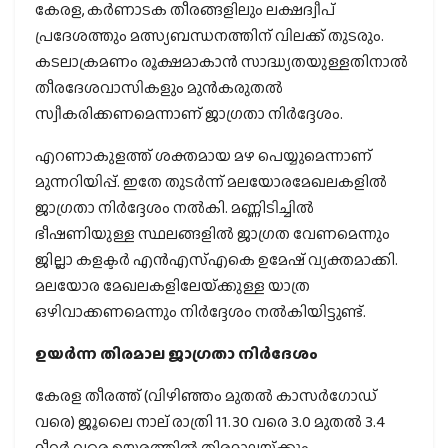
കേരള, കർണാടക തീരങ്ങളിലും ലക്ഷദ്വീപ്
പ്രദേശത്തും മത്സ്യബന്ധനത്തിന് വിലക്ക് തുടരും.
കടലാക്രമണം രൂക്ഷമാകാൻ സാദ്ധ്യതയുള്ളതിനാൽ
തീരദേശവാസികളും മുൻകരുതൽ
സ്വീകരിക്കണമെന്നാണ് ജാഗ്രതാ നിർദ്ദേശം.
എറണാകുളത്ത് ശക്തമായ മഴ പെയ്യുമെന്നാണ്
മുന്നറിയിപ്പ്. ഇതേ തുടർന്ന് മലയോരമേഖലകളിൽ
ജാഗ്രതാ നിർദ്ദേശം നൽകി. മണ്ണിടിച്ചിൽ
ഭീഷണിയുള്ള സ്ഥലങ്ങളിൽ ജാഗ്രത വേണമെന്നും
ജില്ലാ കളക്ടർ എൻഎസ്എകെ ഉമേഷ് വ്യക്തമാക്കി.
മലയോര മേഖലകളിലേയ്‌ക്കുള്ള യാത്ര
ഒഴിവാക്കണമെന്നും നിർദ്ദേശം നൽകിയിട്ടുണ്ട്.
ഉയർന്ന തിരമാല ജാഗ്രതാ നിർദേശം
കേരള തീരത്ത് (വിഴിഞ്ഞം മുതൽ കാസർഗോഡ്
വരെ) ജൂലൈ നാല് രാത്രി 11.30 വരെ 3.0 മുതൽ 3.4
മീറ്റർ വരെ ഉയരത്തിൽ തിരമാലയ്‌ക്കും