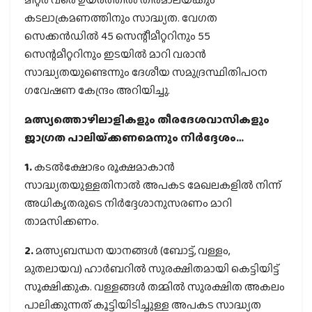
കടലാക്രമണത്തിനും സാദ്ധ്യത. വേഗത
സെക്കൻഡിൽ 45 സെന്റീമീറ്ററിനും 55
സെന്റമീറ്ററിനും ഇടയിൽ മാറി വരാൻ
സാദ്ധ്യതയുണ്ടെന്നും ദേശീയ സമുദ്രസ്ഥിതിപഠന
ഗവേഷണ കേന്ദ്രം അറിയിച്ചു.
മത്സ്യത്തൊഴിലാളികളും തീരദേശവാസികളും
ജാഗ്രത പാലിയ്‌ക്കണമെന്നും നിർദ്ദേശം…
1.
കടൽക്ഷോഭം രൂക്ഷമാകാൻ
സാദ്ധ്യതയുള്ളതിനാൽ അപകട മേഖലകളിൽ നിന്ന്
അധികൃതരുടെ നിർദ്ദേശാനുസരണം മാറി
താമസിക്കണം.
2.
മത്സ്യബന്ധന യാനങ്ങൾ (ബോട്ട്, വള്ളം,
മുതലായവ) ഹാർബറിൽ സുരക്ഷിതമായി കെട്ടിയിട്ട്
സൂക്ഷിക്കുക. വള്ളങ്ങൾ തമ്മിൽ സുരക്ഷിത അകലം
പാലിക്കുന്നത് കൂട്ടിയിടിച്ചുള്ള അപകട സാദ്ധ്യത