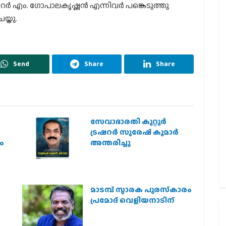
ർ എം. ഗോപാലകൃഷ്ണൻ എന്നിവർ പങ്കെടുത്തു
്തു.
Send
Share
Share
സേവാഭാരതി കുറ്റൂർ
ട്രഷറർ സുരേഷ് കുമാർ
ം
അന്തരിച്ചു
മാടമ്പ് സ്മാരക പുരസ്‌കാരം
പ്രമോദ് വെളിയനാടിന്