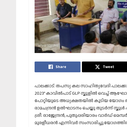
Share
Tweet
പാലക്കാട്‌: തപസ്യ കല സാഹിത്യവേദി പാലക്ക
2023” കാവിൽപാട് GLP സ്കൂളിൽ വെച്ച് ആഘോഷിക്ക
പോറ്റിയുടെ അധ്യക്ഷതയിൽ കൂടിയ യോഗം തപ
രാമചന്ദ്രൻ ഉൽഘാടനം ചെയ്തു തുടർന്ന് സ്കൂ
ശ്രീ. രാജേന്ദ്രൻ, പുതുപ്പരിയാരം വാർഡ് മെമ്പ
മുരളീധരൻ എന്നിവർ സംസാരിച്ചു.യോഗത്തിൽ ജില