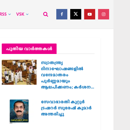
RSS
VSK
പുതിയ വാര്‍ത്തകള്‍
സ്വാതന്ത്ര്യ
ദിനാഘോഷങ്ങളിൽ
വന്ദേമാതരം
പൂർണ്ണമായും
ആലപിക്കണം; കർശന
നിർദ്ദേശവുമായി കേരള
സർക്കാർ
സേവാഭാരതി കുറ്റൂർ
ട്രഷറർ സുരേഷ് കുമാർ
അന്തരിച്ചു