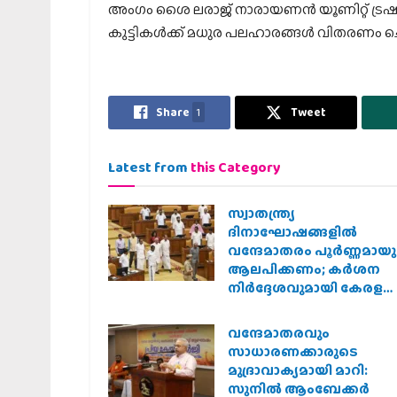
അംഗം ശൈ ലരാജ് നാരായണൻ യൂണിറ്റ് ട്രഷറ
കുട്ടികൾക്ക് മധുര പലഹാരങ്ങൾ വിതരണം ചെയ
Share
1
Tweet
Latest from
this Category
സ്വാതന്ത്ര്യ
ദിനാഘോഷങ്ങളിൽ
വന്ദേമാതരം പൂർണ്ണമായു
ആലപിക്കണം; കർശന
നിർദ്ദേശവുമായി കേരള
സർക്കാർ
വന്ദേമാതരവും
സാധാരണക്കാരുടെ
മുദ്രാവാക്യമായി മാറി:
സുനിൽ ആംബേക്കർ