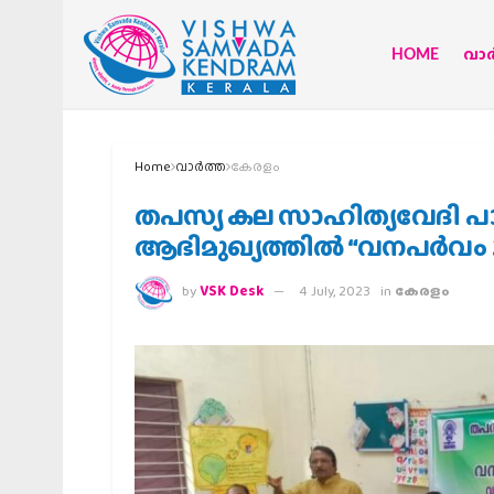
HOME
വാര്
Home
വാര്‍ത്ത
കേരളം
തപസ്യ കല സാഹിത്യവേദി പാലക
ആഭിമുഖ്യത്തിൽ “വനപർവം 20
by
VSK Desk
4 July, 2023
in
കേരളം