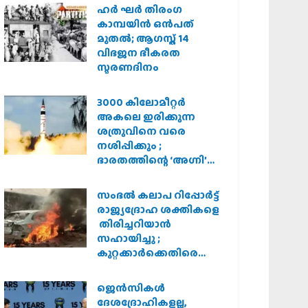
ഹര്‍ ഘര്‍ തിരംഗ
കാമ്പയിന്‍ ഒന്‍പത്
മുതല്‍; ആഗസ്ത് 14
വിഭജന ഭീകരത
സ്മരണദിനം
3000 കിലോമീറ്റർ
അകലെ ഇരിക്കുന്ന
ശത്രുവിനെ വരെ
നശിപ്പിക്കും ;
ഭാരതത്തിന്റെ ‘അഗ്നി’
പരീക്ഷണം വിജയം
സംഭൽ കലാപ റിപ്പോർട്ട്
രാജ്യദ്രോഹ ശക്തികളെ
തിരിച്ചറിയാൻ
സഹായിച്ചു ;
കുറ്റക്കാർക്കെതിരെ
കർശന നടപടി
വേണമെന്ന് വിശ്വഹിന്ദു
ജെന്‍സികള്‍
പരിഷത്ത്
ദേശദ്രോഹികളല്ല,