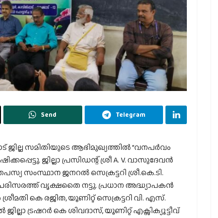
Send
Telegram
ാട്‌ ജില്ല സമിതിയുടെ ആഭിമുഖ്യത്തിൽ “വനപർവം
പ്പെട്ടു. ജില്ലാ പ്രസിഡന്റ് ശ്രീ A. V. വാസുദേവൻ
സ്യ സംസ്ഥാന ജനറൽ സെക്രട്ടറി ശ്രീ.കെ.ടി.
ൾ പരിസരത്ത് വൃക്ഷതൈ നട്ടു. പ്രധാന അദ്ധ്യാപകൻ
ർ ശ്രീമതി കെ രജിത, യൂണിറ്റ് സെക്രട്ടറി വി. എസ്.
്ലാ ട്രഷറർ കെ ശിവദാസ്, യൂണിറ്റ് എക്സിക്യൂട്ടീവ്