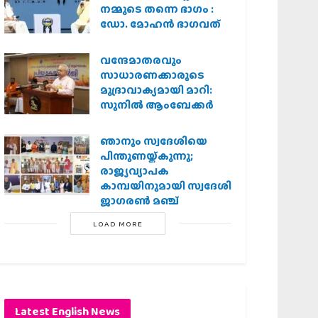
നമ്മുടെ തന്നെ ഭാഗം :
ഡോ. മോഹന്‍ ഭാഗവത്
വന്ദേമാതരവും
സാധാരണക്കാരുടെ
മുദ്രാവാക്യമായി മാറി:
സുനിൽ ആംബേക്കർ
ഞാനും സ്വദേശിയെ
പിന്തുണയ്ക്കുന്നു;
രാജ്യവ്യാപക
കാമ്പയിനുമായി സ്വദേശി
ജാഗരണ്‍ മഞ്ച്
LOAD MORE
Latest English News