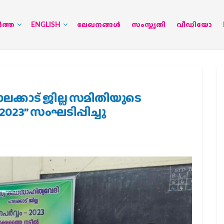
‍ത്ത
ENGLISH
ലേഖനങ്ങള്‍
സംസ്കൃതി
വീഡിയോ
്കാട്‌ ജില്ല സമിതിയുടെ
23” സംഘടിപ്പിച്ചു