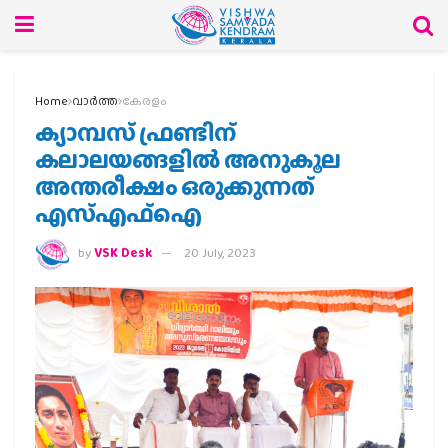
Home
വാര്‍ത്ത
കേരളം
ക്യാമ്പസ്‌ ഫ്രണ്ടിന്
കലാലയങ്ങളിൽ അനുകൂല
അന്തരീക്ഷം ഒരുക്കുന്നത്
എസ്എഫ്ഐ
by
VSK Desk
20 July, 2023