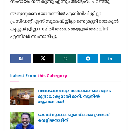
സഹായം നൽകുന്നു എന്നും അദ്ദേഹം പറഞ്ഞു.
അനുസ്മരണ യോഗത്തിൽ എബിവിപി ജില്ലാ
പ്രസിഡന്റ് എസ് സുമേഷ്, ജില്ലാ സെക്രട്ടറി ഗോകുൽ
കൃഷ്ണൻ ജില്ലാ സമിതി അംഗം അജുൽ അരവിന്ദ്
എന്നിവർ സംസാരിച്ചു.
Latest from
this Category
വന്ദേമാതരവും സാധാരണക്കാരുടെ
മുദ്രാവാക്യമായി മാറി: സുനിൽ
ആംബേക്കർ
മാടമ്പ് സ്മാരക പുരസ്‌കാരം പ്രമോദ്
വെളിയനാടിന്