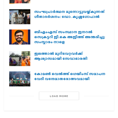
സംഘപ്രാര്‍ത്ഥന മുന്നോട്ടുവയ്ക്കുന്നത്
ഗീതാദര്‍ശനം: ഡോ. കൃഷ്ണഗോപാല്‍
ബിഎംഎസ് സംസ്ഥാന ജനറൽ
സെക്രട്ടറി ജി.കെ അജിത്ത് അന്തരിച്ചു;
സംസ്കാരം നാളെ
ജലത്താല്‍ മുറിവേറ്റവര്‍ക്ക്
ആശ്വാസമായി സേവാഭാരതി
കോമൺ വെൽത്ത് ഗെയിംസ് സമാപന
വേദി വന്ദേമാതരോത്സവമായി
LOAD MORE