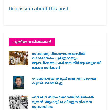
Discussion about this post
പുതിയ വാര്‍ത്തകള്‍
സ്വാതന്ത്ര്യ ദിനാഘോഷങ്ങളിൽ
വന്ദേമാതരം പൂർണ്ണമായും
ആലപിക്കണം; കർശന നിർദ്ദേശവുമായി
കേരള സർക്കാർ
സേവാഭാരതി കുറ്റൂർ ട്രഷറർ സുരേഷ്
കുമാർ അന്തരിച്ചു
ഹര്‍ ഘര്‍ തിരംഗ കാമ്പയിന്‍ ഒന്‍പത്
മുതല്‍; ആഗസ്ത് 14 വിഭജന ഭീകരത
സ്മരണദിനം