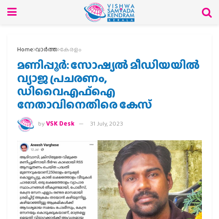
Home
വാര്‍ത്ത
കേരളം
മണിപ്പൂർ: സോഷ്യൽ മീഡിയയിൽ
വ്യാജ പ്രചരണം,
ഡിവൈഎഫ്‌ഐ
നേതാവിനെതിരെ കേസ്
by
VSK Desk
31 July, 2023