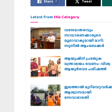
Share
7
Tweet
Latest from
this Category
വന്ദേമാതരവും
സാധാരണക്കാരുടെ
മുദ്രാവാക്യമായി മാറി:
സുനിൽ ആംബേക്കർ
ആയുഷിന് പ്രത്യേക
മന്ത്രാലയം വേണം: വിശ്വ
ആയുര്‍വേദ പരിഷത്ത്
ജലത്താല്‍ മുറിവേറ്റവര്‍ക്ക
ആശ്വാസമായി
സേവാഭാരതി