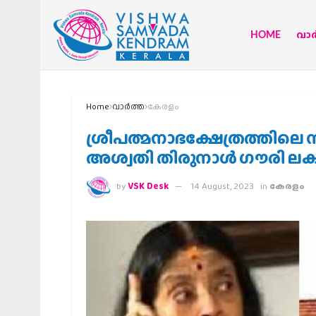
HOME
വാര്
Home
വാര്‍ത്ത
കേരളം
ശ്രീപത്മനാഭക്ഷേത്രത്തിലെ നി
അശ്വതി തിരുനാൾ ഗൗരി ലക്ഷ
by
VSK Desk
14 August, 2023
in
കേരളം