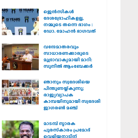
കർശന നടപടി
വേണമെന്ന് വിശ്വഹിന്ദു
ജെന്‍സികള്‍
പരിഷത്ത്
ദേശദ്രോഹികളല്ല,
നമ്മുടെ തന്നെ ഭാഗം :
ഡോ. മോഹന്‍ ഭാഗവത്
വന്ദേമാതരവും
സാധാരണക്കാരുടെ
മുദ്രാവാക്യമായി മാറി:
സുനിൽ ആംബേക്കർ
ഞാനും സ്വദേശിയെ
പിന്തുണയ്ക്കുന്നു;
രാജ്യവ്യാപക
കാമ്പയിനുമായി സ്വദേശി
ജാഗരണ്‍ മഞ്ച്
മാടമ്പ് സ്മാരക
പുരസ്‌കാരം പ്രമോദ്
വെളിയനാടിന്