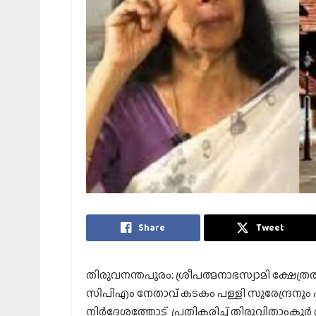
Share
Tweet
തിരുവനന്തപുരം: ശ്രീപത്മനാഭസ്വാമി ക്ഷേത്
സിപിഎം നേതാവ് കടകം പള്ളി സുരേന്ദ്രനും 
നിര്‍ദേശത്തോട് പ്രതികരിച്ച് തിരുവിതാംക