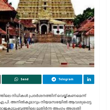
Send
Telegram
രത്തിലെ നിധികൾ പ്രദർശനത്തിന് വെയ്ക്കണമെന്ന്
എ.പി. അനില്‍കുമാറും നിയമസഭയില്‍ ആവശ്യപ്പെട്ട
ൂർ രാജകുടുംബത്തിലെ മുതിർന്ന അംഗം അശ്വതി