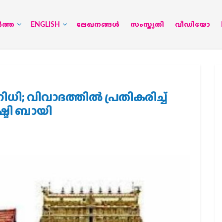
‍ത്ത
ENGLISH
ലേഖനങ്ങള്‍
സംസ്കൃതി
വീഡിയോ
ധി; വിവാദത്തില്‍ പ്രതികരിച്ച്
്മി ബായി