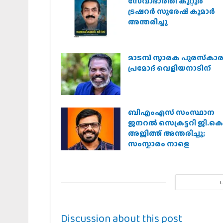
സേവാഭാരതി കുറ്റൂർ
ട്രഷറർ സുരേഷ് കുമാർ
അന്തരിച്ചു
മാടമ്പ് സ്മാരക പുരസ്‌കാ
പ്രമോദ് വെളിയനാടിന്
ബിഎംഎസ് സംസ്ഥാന
ജനറൽ സെക്രട്ടറി ജി.കെ
അജിത്ത് അന്തരിച്ചു;
സംസ്കാരം നാളെ
Discussion about this post