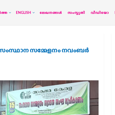
‍ത്ത
ENGLISH
ലേഖനങ്ങള്‍
സംസ്കൃതി
വീഡിയോ
സംസ്ഥാന സമ്മേളനം നവംബര്‍