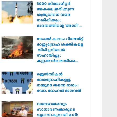
3000 കിലോമീറ്റർ
അകലെ ഇരിക്കുന്ന
ശത്രുവിനെ വരെ
നശിപ്പിക്കും ;
ഭാരതത്തിന്റെ ‘അഗ്നി’
പരീക്ഷണം വിജയം
സംഭൽ കലാപ റിപ്പോർട്ട്
രാജ്യദ്രോഹ ശക്തികളെ
തിരിച്ചറിയാൻ
സഹായിച്ചു ;
കുറ്റക്കാർക്കെതിരെ
കർശന നടപടി
വേണമെന്ന് വിശ്വഹിന്ദു
ജെന്‍സികള്‍
പരിഷത്ത്
ദേശദ്രോഹികളല്ല,
നമ്മുടെ തന്നെ ഭാഗം :
ഡോ. മോഹന്‍ ഭാഗവത്
വന്ദേമാതരവും
സാധാരണക്കാരുടെ
മുദ്രാവാക്യമായി മാറി: