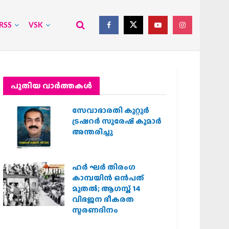
RSS
VSK
പുതിയ വാര്‍ത്തകള്‍
സേവാഭാരതി കുറ്റൂർ
ട്രഷറർ സുരേഷ് കുമാർ
അന്തരിച്ചു
ഹര്‍ ഘര്‍ തിരംഗ
കാമ്പയിന്‍ ഒന്‍പത്
മുതല്‍; ആഗസ്ത് 14
വിഭജന ഭീകരത
സ്മരണദിനം