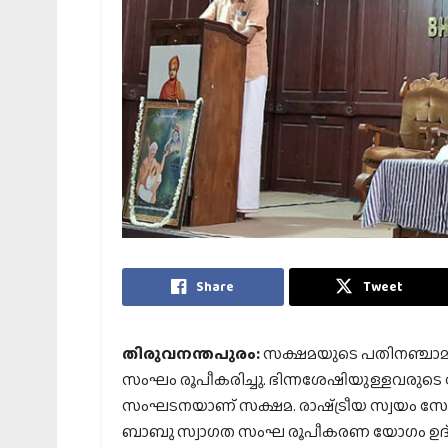
Share
Tweet
തിരുവനന്തപുരം:
സക്ഷമയുടെ പതിനഞ്ചാമത
സംഘം രൂപീകരിച്ചു. ഭിന്നശേഷിയുള്ളവരുടെ ക്
സംഘടനയാണ് സക്ഷമ. രാഷ്‌ട്രീയ സ്വയം സ
ബാബു സ്വാഗത സംഘ രൂപീകരണ യോഗം ഉദ്ഘ