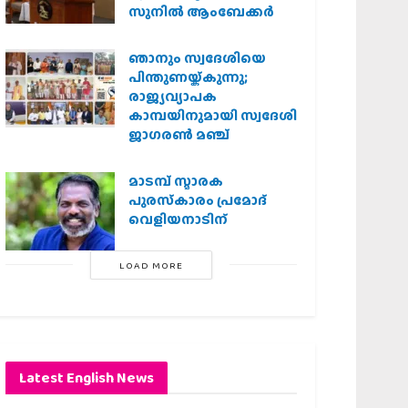
സുനിൽ ആംബേക്കർ
ഞാനും സ്വദേശിയെ
പിന്തുണയ്ക്കുന്നു;
രാജ്യവ്യാപക
കാമ്പയിനുമായി സ്വദേശി
ജാഗരണ്‍ മഞ്ച്
മാടമ്പ് സ്മാരക
പുരസ്‌കാരം പ്രമോദ്
വെളിയനാടിന്
LOAD MORE
Latest English News