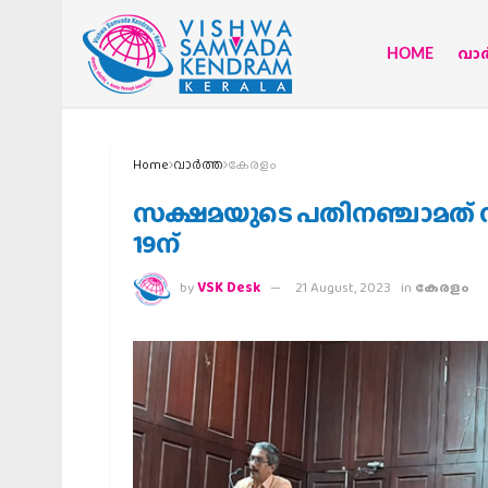
HOME
വാര്
Home
വാര്‍ത്ത
കേരളം
സക്ഷമയുടെ പതിനഞ്ചാമത് 
19ന്
by
VSK Desk
21 August, 2023
in
കേരളം