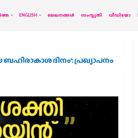
‍ത്ത
ENGLISH
ലേഖനങ്ങള്‍
സംസ്കൃതി
വീഡിയോ
ശീയ ബഹിരാകാശ ദിനം’: പ്രഖ്യാപനം