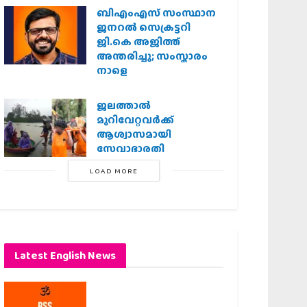
ബിഎംഎസ് സംസ്ഥാന
ജനറൽ സെക്രട്ടറി
ജി.കെ അജിത്ത്
അന്തരിച്ചു; സംസ്കാരം
നാളെ
ജലത്താല്‍
മുറിവേറ്റവര്‍ക്ക്
ആശ്വാസമായി
സേവാഭാരതി
LOAD MORE
Latest English News