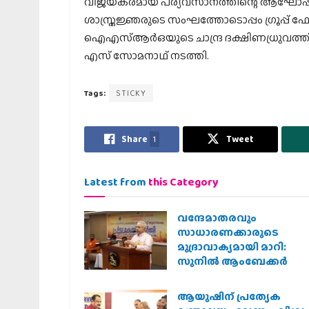
വിജയകരമായ പര്യവസാനത്തിന്റെ ആഘോഷമായിരുന്
ശാസ്ത്രജ്ഞരുടെ സംഘത്തോടൊപ്പം ഗ്രൂപ്പ് ഫോട്ട
ഐഎസ്ആര്‍ഒയുടെ ചാന്ദ്ര ദക്ഷിണധ്രുവത്ത
എസ് സോമനാഥ് നടത്തി.
Tags:
STICKY
Share
1
Tweet
Latest from
this Category
വന്ദേമാതരവും
സാധാരണക്കാരുടെ
മുദ്രാവാക്യമായി മാറി:
സുനിൽ ആംബേക്കർ
ആയുഷിന് പ്രത്യേക