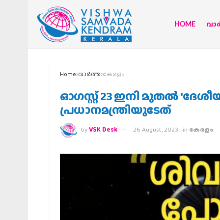
HOME
വാര്
Home
വാര്‍ത്ത
കേരളം
ഓഗസ്റ്റ് 23 ഇനി മുതല്‍ ‘ദേ
പ്രധാനമന്ത്രിയുടേത്
by
VSK Desk
26 August, 2023
in
കേരളം