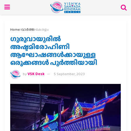
Home
വാര്‍ത്ത
കേരളം
ഗുരുവായൂരിൽ
അഷ്ടമിരോഹിണി
ആഘോഷങ്ങൾക്കായുള്ള
ഒരുക്കങ്ങള്‍ പൂര്‍ത്തിയായി
by
VSK Desk
5 September, 2023