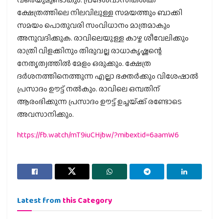
ക്ഷേത്രത്തിലെ നിലവിലുള്ള സമയത്തും ബാക്കി
സമയം പൊതുവരി സംവിധാനം മാത്രമാകും
അനുവദിക്കുക. രാവിലെയുള്ള കാഴ്ച ശീവേലിക്കും
രാത്രി വിളക്കിനും തിരുവല്ല രാധാകൃഷ്ണന്റെ
നേതൃത്വത്തില്‍ മേളം ഒരുക്കും. ക്ഷേത്ര
ദർശനത്തിനെത്തുന്ന എല്ലാ ഭക്തര്‍ക്കും വിശേഷാല്‍
പ്രസാദം ഊട്ട് നല്‍കും. രാവിലെ ഒമ്പതിന്
ആരംഭിക്കുന്ന പ്രസാദം ഊട്ട് ഉച്ചയ്‌ക്ക് രണ്ടോടെ
അവസാനിക്കും.
https://fb.watch/mT9iuCHjbw/?mibextid=6aamW6
Latest from
this Category