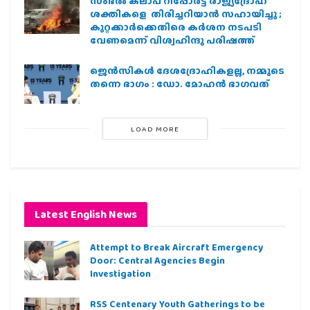
സംഭൽ കലാപ റിപ്പോർട്ട് രാജ്യദ്രോഹ
ശക്തികളെ തിരിച്ചറിയാൻ സഹായിച്ചു ;
കുറ്റക്കാർക്കെതിരെ കർശന നടപടി
വേണമെന്ന് വിശ്വഹിന്ദു പരിഷത്ത്
ജെന്‍സികള്‍ ദേശദ്രോഹികളല്ല, നമ്മുടെ
തന്നെ ഭാഗം : ഡോ. മോഹന്‍ ഭാഗവത്
LOAD MORE
Latest English News
Attempt to Break Aircraft Emergency
Door: Central Agencies Begin
Investigation
RSS Centenary Youth Gatherings to be