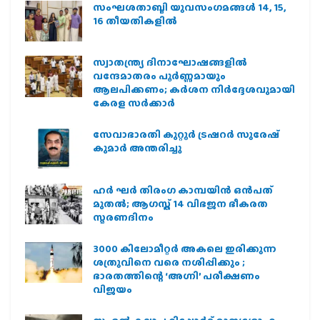
സംഘശതാബ്ദി യുവസംഗമങ്ങള്‍ 14, 15,
16 തീയതികളില്‍
സ്വാതന്ത്ര്യ ദിനാഘോഷങ്ങളിൽ
വന്ദേമാതരം പൂർണ്ണമായും
ആലപിക്കണം; കർശന നിർദ്ദേശവുമായി
കേരള സർക്കാർ
സേവാഭാരതി കുറ്റൂർ ട്രഷറർ സുരേഷ്
കുമാർ അന്തരിച്ചു
ഹര്‍ ഘര്‍ തിരംഗ കാമ്പയിന്‍ ഒന്‍പത്
മുതല്‍; ആഗസ്ത് 14 വിഭജന ഭീകരത
സ്മരണദിനം
3000 കിലോമീറ്റർ അകലെ ഇരിക്കുന്ന
ശത്രുവിനെ വരെ നശിപ്പിക്കും ;
ഭാരതത്തിന്റെ ‘അഗ്നി’ പരീക്ഷണം
വിജയം