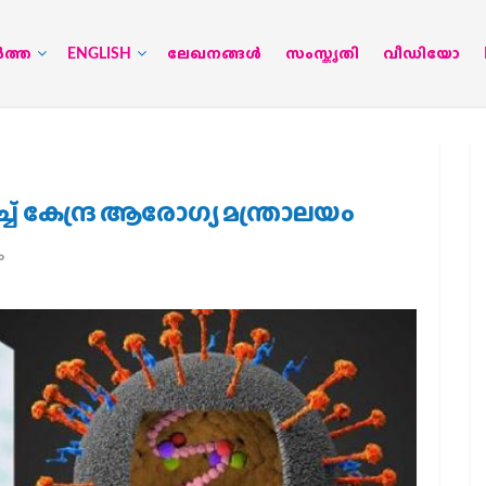
‍ത്ത
ENGLISH
ലേഖനങ്ങള്‍
സംസ്കൃതി
വീഡിയോ
് കേന്ദ്ര ആരോഗ്യ മന്ത്രാലയം
ം