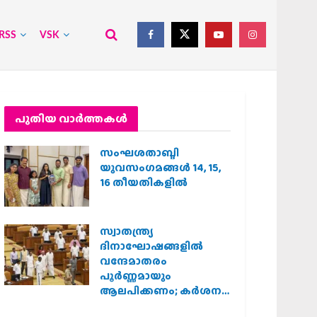
RSS
VSK
പുതിയ വാര്‍ത്തകള്‍
സംഘശതാബ്ദി
യുവസംഗമങ്ങള്‍ 14, 15,
16 തീയതികളില്‍
സ്വാതന്ത്ര്യ
ദിനാഘോഷങ്ങളിൽ
വന്ദേമാതരം
പൂർണ്ണമായും
ആലപിക്കണം; കർശന
നിർദ്ദേശവുമായി കേരള