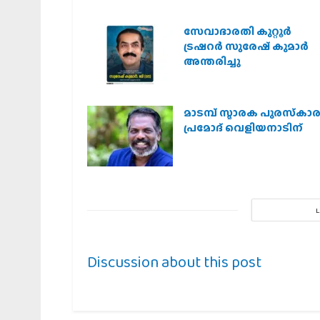
സേവാഭാരതി കുറ്റൂർ
ട്രഷറർ സുരേഷ് കുമാർ
അന്തരിച്ചു
മാടമ്പ് സ്മാരക പുരസ്‌കാ
പ്രമോദ് വെളിയനാടിന്
Discussion about this post