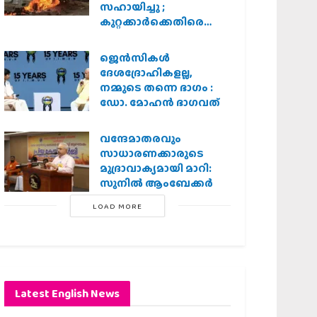
സഹായിച്ചു ;
കുറ്റക്കാർക്കെതിരെ
കർശന നടപടി
വേണമെന്ന് വിശ്വഹിന്ദു
ജെന്‍സികള്‍
പരിഷത്ത്
ദേശദ്രോഹികളല്ല,
നമ്മുടെ തന്നെ ഭാഗം :
ഡോ. മോഹന്‍ ഭാഗവത്
വന്ദേമാതരവും
സാധാരണക്കാരുടെ
മുദ്രാവാക്യമായി മാറി:
സുനിൽ ആംബേക്കർ
LOAD MORE
Latest English News