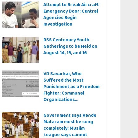
Attempt to Break Aircraft
Emergency Door: Central
Agencies Begin
Investigation
RSS Centenary Youth
Gatherings to be Held on
August 14, 15, and 16
VD Savarkar, Who
Suffered the Most
Punishment as a Freedom
Fighter; Communal
Organizations
Controversy Over Even a
Quiz Question
Government says Vande
Mataram must be sung
completely; Muslim
League says cannot