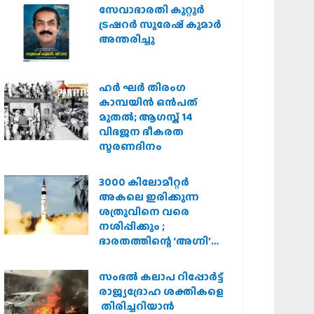
സർക്കാർ
സേവാഭാരതി കുറ്റൂർ
ട്രഷറർ സുരേഷ് കുമാർ
അന്തരിച്ചു
ഹര്‍ ഘര്‍ തിരംഗ
കാമ്പയിന്‍ ഒന്‍പത്
മുതല്‍; ആഗസ്ത് 14
വിഭജന ഭീകരത
സ്മരണദിനം
3000 കിലോമീറ്റർ
അകലെ ഇരിക്കുന്ന
ശത്രുവിനെ വരെ
നശിപ്പിക്കും ;
ഭാരതത്തിന്റെ ‘അഗ്നി’
പരീക്ഷണം വിജയം
സംഭൽ കലാപ റിപ്പോർട്ട്
രാജ്യദ്രോഹ ശക്തികളെ
തിരിച്ചറിയാൻ