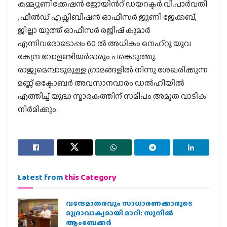
കമ്മ്യൂണിക്കേഷൻ ജോയിൻറ് ഡയറക്ടർ വി.പാർവതി
, ഫീൽഡ് എക്സിബിഷൻ ഓഫീസർ ജൂണി ജേക്കബ്,
ജില്ലാ യൂത്ത് ഓഫീസർ രജീഷ് കുമാർ
എന്നിവരോടൊപ്പം 60 ൽ അധികം നെഹ്റു യുവ
കേന്ദ്ര വോളണ്ടിയർമാരും പങ്കെടുത്തു.
രാജ്യമെമ്പാടുമുള്ള ഗ്രാമങ്ങളിൽ നിന്നു ശേഖരിക്കുന്ന
മണ്ണ് ഒക്ടോബർ അവസാനവാരം ഡൽഹിയിൽ
എത്തിച്ച് യുദ്ധ സ്മാരകത്തിന് സമീപം അമൃത വാടിക
നിർമിക്കും.
Latest from
this Category
വന്ദേമാതരവും സാധാരണക്കാരുടെ
മുദ്രാവാക്യമായി മാറി: സുനിൽ
ആംബേക്കർ