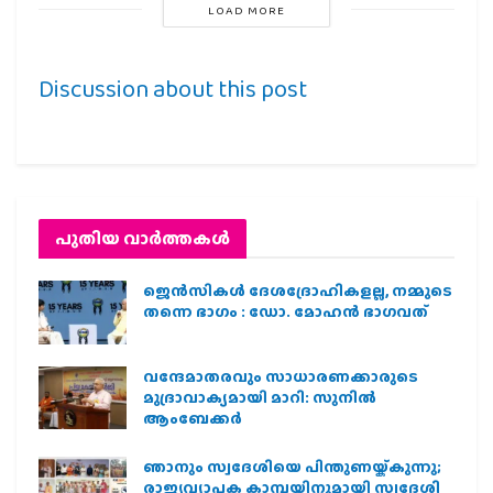
LOAD MORE
Discussion about this post
പുതിയ വാര്‍ത്തകള്‍
ജെന്‍സികള്‍ ദേശദ്രോഹികളല്ല, നമ്മുടെ
തന്നെ ഭാഗം : ഡോ. മോഹന്‍ ഭാഗവത്
വന്ദേമാതരവും സാധാരണക്കാരുടെ
മുദ്രാവാക്യമായി മാറി: സുനിൽ
ആംബേക്കർ
ഞാനും സ്വദേശിയെ പിന്തുണയ്ക്കുന്നു;
രാജ്യവ്യാപക കാമ്പയിനുമായി സ്വദേശി