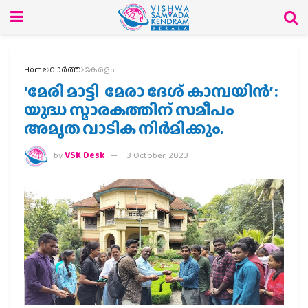
Home
വാര്‍ത്ത
കേരളം
‘മേരി മാട്ടി മേരാ ദേശ് കാമ്പയിൻ’ :
യുദ്ധ സ്മാരകത്തിന് സമീപം
അമൃത വാടിക നിർമിക്കും.
by
VSK Desk
3 October, 2023