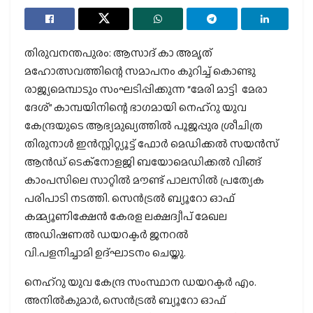
തിരുവനന്തപുരം: ആസാദ് കാ അമൃത്
മഹോത്സവത്തിന്റെ സമാപനം കുറിച്ച് കൊണ്ടു
രാജ്യമെമ്പാടും സംഘടിപ്പിക്കുന്ന “മേരി മാട്ടി മേരാ
ദേശ്” കാമ്പയിനിന്റെ ഭാഗമായി നെഹ്റു യുവ
കേന്ദ്രയുടെ ആഭ്യമുഖ്യത്തിൽ പൂജപ്പുര ശ്രീചിത്ര
തിരുനാൾ ഇൻസ്റ്റിറ്റ്യൂട്ട് ഫോർ മെഡിക്കൽ സയൻസ്
ആൻഡ് ടെക്നോളജി ബയോമെഡിക്കൽ വിങ്ങ്
കാംപസിലെ സാറ്റിൽ മൗണ്ട് പാലസിൽ പ്രത്യേക
പരിപാടി നടത്തി. സെൻട്രൽ ബ്യൂറോ ഓഫ്
കമ്മ്യൂണിക്ഷേൻ കേരള ലക്ഷദ്വീപ് മേഖല
അഡിഷണൽ ഡയറക്ടർ ജനറൽ
വി.പളനിച്ചാമി ഉദ്ഘാടനം ചെയ്തു.
നെഹ്റു യുവ കേന്ദ്ര സംസ്ഥാന ഡയറക്ടർ എം.
അനിൽകുമാർ, സെൻട്രൽ ബ്യൂറോ ഓഫ്