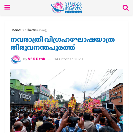
Home
വാര്‍ത്ത
കേരളം
നവരാത്രി വിഗ്രഹഘോഷയാത്ര
തിരുവനന്തപുരത്ത്
by
VSK Desk
14 October, 2023