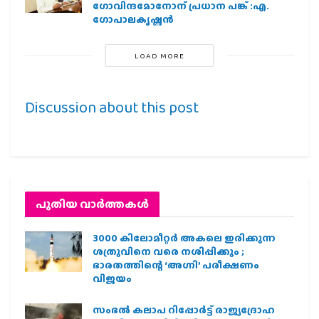
ഗോവിന്ദമോനോന് പ്രധാന പങ്ക് :എ.
ഗോപാലകൃഷ്ണന്‍
LOAD MORE
Discussion about this post
പുതിയ വാര്‍ത്തകള്‍
3000 കിലോമീറ്റർ അകലെ ഇരിക്കുന്ന
ശത്രുവിനെ വരെ നശിപ്പിക്കും ;
ഭാരതത്തിന്റെ ‘അഗ്നി’ പരീക്ഷണം
വിജയം
സംഭൽ കലാപ റിപ്പോർട്ട് രാജ്യദ്രോഹ