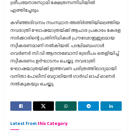
ശ്രീപത്മനാഭസ്വാമി ക്ഷേത്രസന്നിധിയിൽ
എത്തിച്ചേരും.
കഴിഞ്ഞദിവസം സംസ്ഥാന അതിർത്തിയിലെത്തിയ
നവരാത്രി ഘോഷയാത്രയ്‌ക്ക് ആചാര പ്രകാരം കേരള
സർക്കാരിന്റെ പ്രതിനിധികൾ പ്രൗഢോജ്ജ്വലമായ
സ്വീകരണമാണ് നൽകിയത്. പശ്ചിമബംഗാൾ
ഗവർണർ സി.വി ആനന്ദബോസ് ഭദ്രദീപം തെളിയിച്ച്
സ്വീകരണം ഉദ്ഘാടനം ചെയ്തു. നവരാത്രി
ഘോഷയാത്രയ്‌ക്ക് ഇത്തവണ ചരിത്രത്തിലാദ്യമായി
വനിതാ പോലീസ് ബറ്റാലിയൻ ഗാർഡ് ഓഫ് ഓണർ
നൽകുകയും ചെയ്തു.
Latest from
this Category