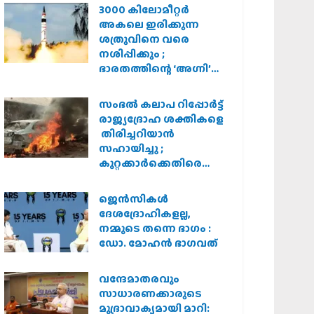
3000 കിലോമീറ്റർ
അകലെ ഇരിക്കുന്ന
ശത്രുവിനെ വരെ
നശിപ്പിക്കും ;
ഭാരതത്തിന്റെ ‘അഗ്നി’
പരീക്ഷണം വിജയം
സംഭൽ കലാപ റിപ്പോർട്ട്
രാജ്യദ്രോഹ ശക്തികളെ
തിരിച്ചറിയാൻ
സഹായിച്ചു ;
കുറ്റക്കാർക്കെതിരെ
കർശന നടപടി
വേണമെന്ന് വിശ്വഹിന്ദു
ജെന്‍സികള്‍
പരിഷത്ത്
ദേശദ്രോഹികളല്ല,
നമ്മുടെ തന്നെ ഭാഗം :
ഡോ. മോഹന്‍ ഭാഗവത്
വന്ദേമാതരവും
സാധാരണക്കാരുടെ
മുദ്രാവാക്യമായി മാറി: