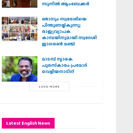
സുനിൽ ആംബേക്കർ
ഞാനും സ്വദേശിയെ
പിന്തുണയ്ക്കുന്നു;
രാജ്യവ്യാപക
കാമ്പയിനുമായി സ്വദേശി
ജാഗരണ്‍ മഞ്ച്
മാടമ്പ് സ്മാരക
പുരസ്‌കാരം പ്രമോദ്
വെളിയനാടിന്
LOAD MORE
Latest English News