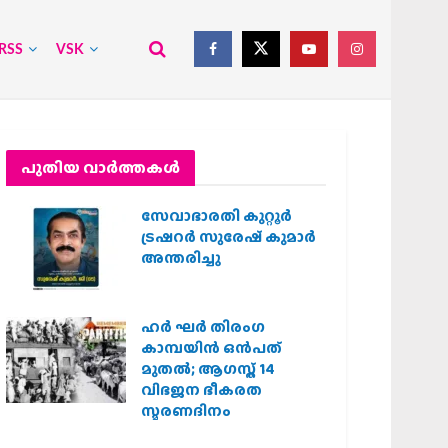
RSS
VSK
പുതിയ വാര്‍ത്തകള്‍
സേവാഭാരതി കുറ്റൂർ
ട്രഷറർ സുരേഷ് കുമാർ
അന്തരിച്ചു
ഹര്‍ ഘര്‍ തിരംഗ
കാമ്പയിന്‍ ഒന്‍പത്
മുതല്‍; ആഗസ്ത് 14
വിഭജന ഭീകരത
സ്മരണദിനം