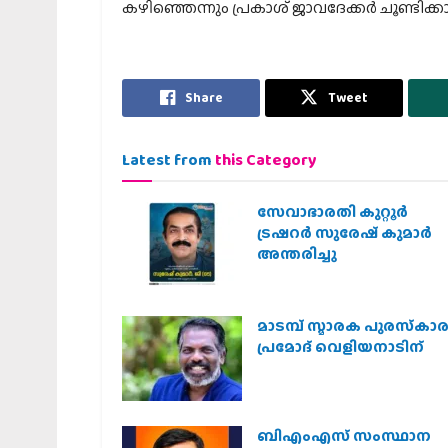
കഴിഞ്ഞെന്നും പ്രകാശ് ജാവദേക്കര്‍ ചൂണ്ടിക്കാട്
Share
Tweet
Latest from
this Category
സേവാഭാരതി കുറ്റൂർ
ട്രഷറർ സുരേഷ് കുമാർ
അന്തരിച്ചു
മാടമ്പ് സ്മാരക പുരസ്‌കാ
പ്രമോദ് വെളിയനാടിന്
ബിഎംഎസ് സംസ്ഥാന