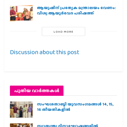
ആയുഷിന് പ്രത്യേക മന്ത്രാലയം വേണം:
വിശ്വ ആയുര്‍വേദ പരിഷത്ത്
LOAD MORE
Discussion about this post
പുതിയ വാര്‍ത്തകള്‍
സംഘശതാബ്ദി യുവസംഗമങ്ങള്‍ 14, 15,
16 തീയതികളില്‍
സ്വാതന്ത്ര്യ ദിനാഘോഷങ്ങളിൽ