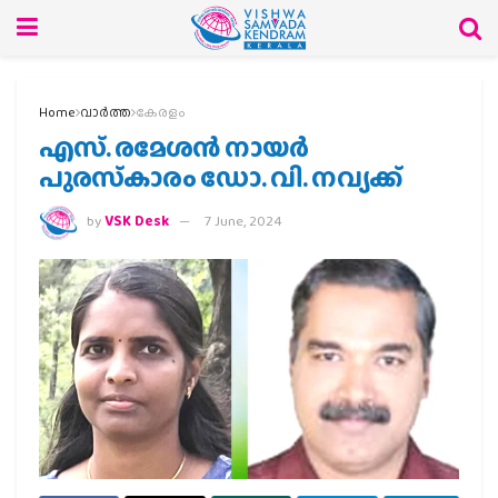
Home
വാര്‍ത്ത
കേരളം
എസ്. രമേശന്‍ നായര്‍
പുരസ്‌കാരം ഡോ. വി. നവ്യക്ക്
by
VSK Desk
7 June, 2024