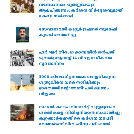
വന്ദേമാതരം പൂർണ്ണമായും
ആലപിക്കണം; കർശന നിർദ്ദേശവുമായി
കേരള സർക്കാർ
സേവാഭാരതി കുറ്റൂർ ട്രഷറർ സുരേഷ്
കുമാർ അന്തരിച്ചു
ഹര്‍ ഘര്‍ തിരംഗ കാമ്പയിന്‍ ഒന്‍പത്
മുതല്‍; ആഗസ്ത് 14 വിഭജന ഭീകരത
സ്മരണദിനം
3000 കിലോമീറ്റർ അകലെ ഇരിക്കുന്ന
ശത്രുവിനെ വരെ നശിപ്പിക്കും ;
ഭാരതത്തിന്റെ ‘അഗ്നി’ പരീക്ഷണം
വിജയം
സംഭൽ കലാപ റിപ്പോർട്ട് രാജ്യദ്രോഹ
ശക്തികളെ തിരിച്ചറിയാൻ സഹായിച്ചു ;
കുറ്റക്കാർക്കെതിരെ കർശന നടപടി
വേണമെന്ന് വിശ്വഹിന്ദു പരിഷത്ത്