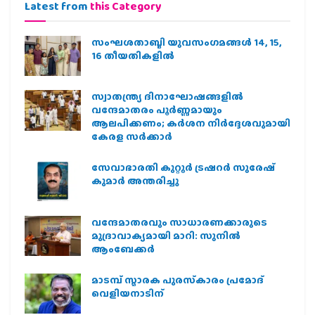
Latest from
this Category
സംഘശതാബ്ദി യുവസംഗമങ്ങള്‍ 14, 15,
16 തീയതികളില്‍
സ്വാതന്ത്ര്യ ദിനാഘോഷങ്ങളിൽ
വന്ദേമാതരം പൂർണ്ണമായും
ആലപിക്കണം; കർശന നിർദ്ദേശവുമായി
കേരള സർക്കാർ
സേവാഭാരതി കുറ്റൂർ ട്രഷറർ സുരേഷ്
കുമാർ അന്തരിച്ചു
വന്ദേമാതരവും സാധാരണക്കാരുടെ
മുദ്രാവാക്യമായി മാറി: സുനിൽ
ആംബേക്കർ
മാടമ്പ് സ്മാരക പുരസ്‌കാരം പ്രമോദ്
വെളിയനാടിന്