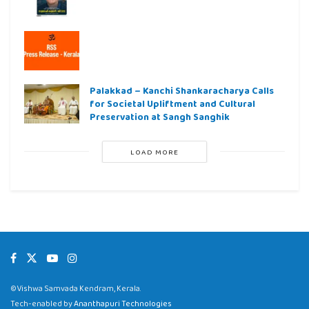
Palakkad – Kanchi Shankaracharya Calls
for Societal Upliftment and Cultural
Preservation at Sangh Sanghik
LOAD MORE
©Vishwa Samvada Kendram, Kerala.
Tech-enabled by
Ananthapuri Technologies