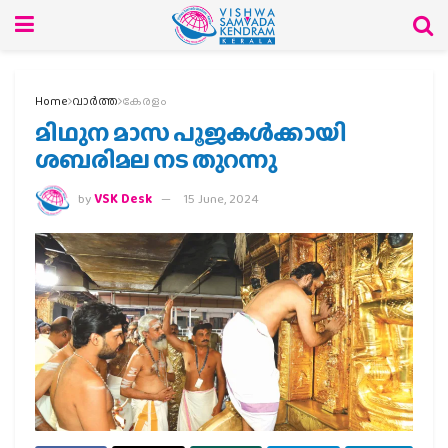
Home
വാര്‍ത്ത
കേരളം
മിഥുന മാസ പൂജകള്‍ക്കായി
ശബരിമല നട തുറന്നു
by
VSK Desk
15 June, 2024