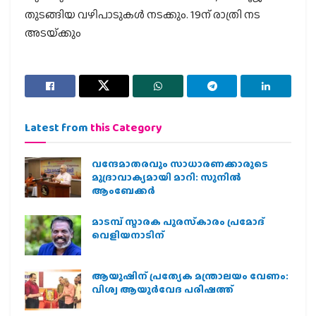
തുടങ്ങിയ വഴിപാടുകള്‍ നടക്കും. 19ന് രാത്രി നട
അടയ്‌ക്കും
Latest from
this Category
വന്ദേമാതരവും സാധാരണക്കാരുടെ
മുദ്രാവാക്യമായി മാറി: സുനിൽ
ആംബേക്കർ
മാടമ്പ് സ്മാരക പുരസ്‌കാരം പ്രമോദ്
വെളിയനാടിന്
ആയുഷിന് പ്രത്യേക മന്ത്രാലയം വേണം:
വിശ്വ ആയുര്‍വേദ പരിഷത്ത്