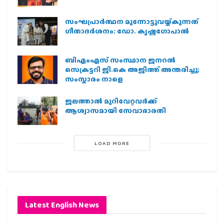
സംഘപ്രാര്‍ത്ഥന മുന്നോട്ടുവയ്ക്കുന്നത്
ഗീതാദര്‍ശനം: ഡോ. കൃഷ്ണഗോപാല്‍
ബിഎംഎസ് സംസ്ഥാന ജനറൽ
സെക്രട്ടറി ജി.കെ അജിത്ത് അന്തരിച്ചു;
സംസ്കാരം നാളെ
ജലത്താല്‍ മുറിവേറ്റവര്‍ക്ക്
ആശ്വാസമായി സേവാഭാരതി
LOAD MORE
Latest English News