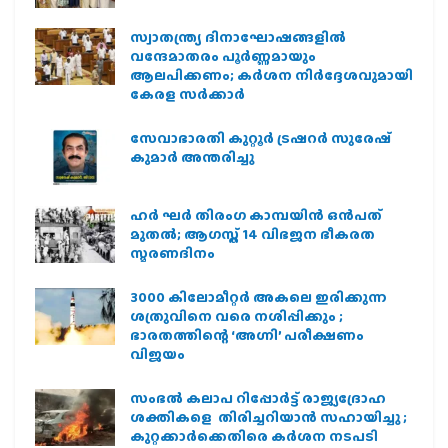
സ്വാതന്ത്ര്യ ദിനാഘോഷങ്ങളിൽ
വന്ദേമാതരം പൂർണ്ണമായും
ആലപിക്കണം; കർശന നിർദ്ദേശവുമായി
കേരള സർക്കാർ
സേവാഭാരതി കുറ്റൂർ ട്രഷറർ സുരേഷ്
കുമാർ അന്തരിച്ചു
ഹര്‍ ഘര്‍ തിരംഗ കാമ്പയിന്‍ ഒന്‍പത്
മുതല്‍; ആഗസ്ത് 14 വിഭജന ഭീകരത
സ്മരണദിനം
3000 കിലോമീറ്റർ അകലെ ഇരിക്കുന്ന
ശത്രുവിനെ വരെ നശിപ്പിക്കും ;
ഭാരതത്തിന്റെ ‘അഗ്നി’ പരീക്ഷണം
വിജയം
സംഭൽ കലാപ റിപ്പോർട്ട് രാജ്യദ്രോഹ
ശക്തികളെ തിരിച്ചറിയാൻ സഹായിച്ചു ;
കുറ്റക്കാർക്കെതിരെ കർശന നടപടി