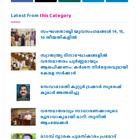
Latest from
this Category
സംഘശതാബ്ദി യുവസംഗമങ്ങള്‍ 14, 15,
16 തീയതികളില്‍
സ്വാതന്ത്ര്യ ദിനാഘോഷങ്ങളിൽ
വന്ദേമാതരം പൂർണ്ണമായും
ആലപിക്കണം; കർശന നിർദ്ദേശവുമായി
കേരള സർക്കാർ
സേവാഭാരതി കുറ്റൂർ ട്രഷറർ സുരേഷ്
കുമാർ അന്തരിച്ചു
വന്ദേമാതരവും സാധാരണക്കാരുടെ
മുദ്രാവാക്യമായി മാറി: സുനിൽ
ആംബേക്കർ
മാടമ്പ് സ്മാരക പുരസ്‌കാരം പ്രമോദ്