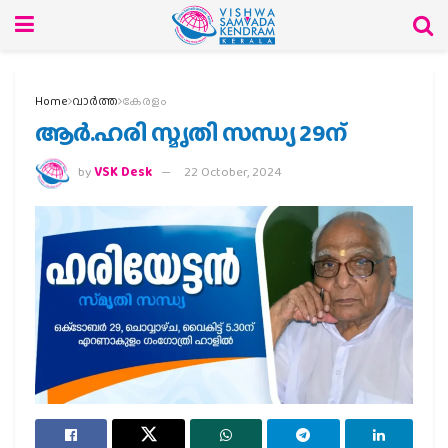
Home
വാര്‍ത്ത
കേരളം
ആര്‍.ഹരി സ്മൃതി സന്ധ്യ 29ന്
by
VSK Desk
22 October, 2024