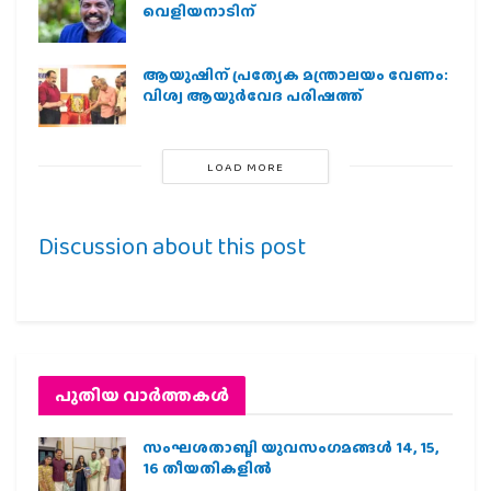
വെളിയനാടിന്
ആയുഷിന് പ്രത്യേക മന്ത്രാലയം വേണം:
വിശ്വ ആയുര്‍വേദ പരിഷത്ത്
LOAD MORE
Discussion about this post
പുതിയ വാര്‍ത്തകള്‍
സംഘശതാബ്ദി യുവസംഗമങ്ങള്‍ 14, 15,
16 തീയതികളില്‍