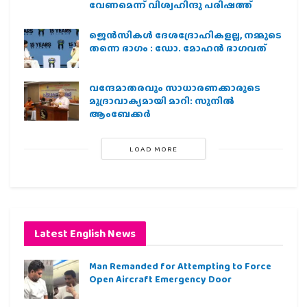
വേണമെന്ന് വിശ്വഹിന്ദു പരിഷത്ത്
ജെന്‍സികള്‍ ദേശദ്രോഹികളല്ല, നമ്മുടെ
തന്നെ ഭാഗം : ഡോ. മോഹന്‍ ഭാഗവത്
വന്ദേമാതരവും സാധാരണക്കാരുടെ
മുദ്രാവാക്യമായി മാറി: സുനിൽ
ആംബേക്കർ
LOAD MORE
Latest English News
Man Remanded for Attempting to Force
Open Aircraft Emergency Door