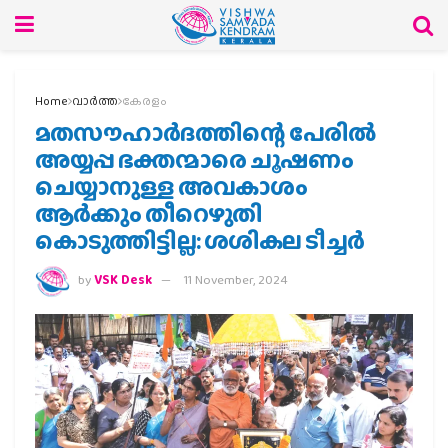
Home
വാര്‍ത്ത
കേരളം
മതസൗഹാര്‍ദത്തിന്റെ പേരില്‍
അയ്യപ്പ ഭക്തന്മാരെ ചൂഷണം
ചെയ്യാനുള്ള അവകാശം
ആര്‍ക്കും തീറെഴുതി
കൊടുത്തിട്ടില്ല: ശശികല ടീച്ചര്‍
by
VSK Desk
11 November, 2024