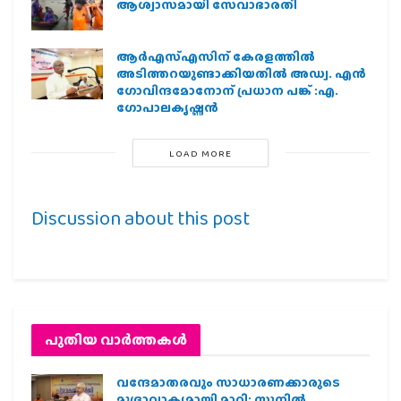
ആശ്വാസമായി സേവാഭാരതി
ആര്‍എസ്എസിന് കേരളത്തില്‍
അടിത്തറയുണ്ടാക്കിയതില്‍ അഡ്വ. എന്‍
ഗോവിന്ദമോനോന് പ്രധാന പങ്ക് :എ.
ഗോപാലകൃഷ്ണന്‍
LOAD MORE
Discussion about this post
പുതിയ വാര്‍ത്തകള്‍
വന്ദേമാതരവും സാധാരണക്കാരുടെ
മുദ്രാവാക്യമായി മാറി: സുനിൽ