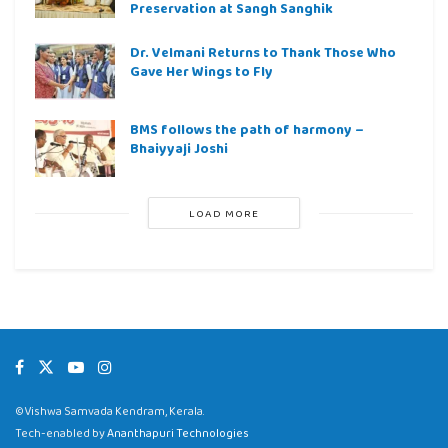
Preservation at Sangh Sanghik
Dr. Velmani Returns to Thank Those Who
Gave Her Wings to Fly
BMS follows the path of harmony –
Bhaiyyaji Joshi
LOAD MORE
©Vishwa Samvada Kendram, Kerala.
Tech-enabled by
Ananthapuri Technologies