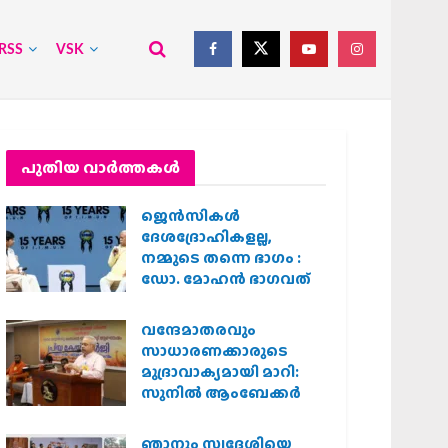
RSS
VSK
പുതിയ വാര്‍ത്തകള്‍
ജെന്‍സികള്‍
ദേശദ്രോഹികളല്ല,
നമ്മുടെ തന്നെ ഭാഗം :
ഡോ. മോഹന്‍ ഭാഗവത്
വന്ദേമാതരവും
സാധാരണക്കാരുടെ
മുദ്രാവാക്യമായി മാറി:
സുനിൽ ആംബേക്കർ
ഞാനും സ്വദേശിയെ