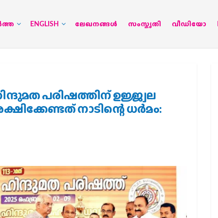
‍ത്ത
ENGLISH
ലേഖനങ്ങള്‍
സംസ്കൃതി
വീഡിയോ
ിന്ദുമത പരിഷത്തിന് ഉജ്ജ്വല
ഷിക്കേണ്ടത് നാടിന്റെ ധര്‍മം: