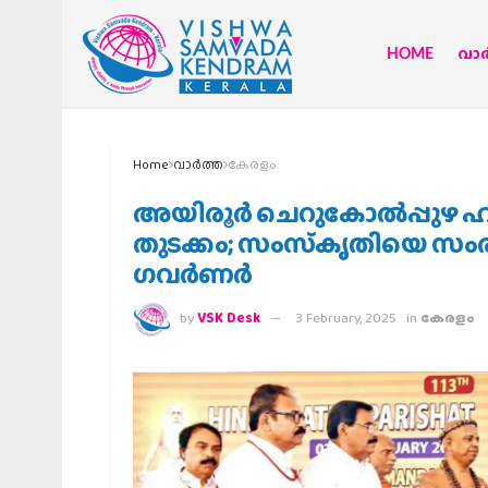
HOME
വാര്
Home
വാര്‍ത്ത
കേരളം
അയിരൂര്‍ ചെറുകോല്‍പ്പുഴ ഹ
തുടക്കം; സംസ്‌കൃതിയെ സംരക്
ഗവര്‍ണര്‍
by
VSK Desk
3 February, 2025
in
കേരളം