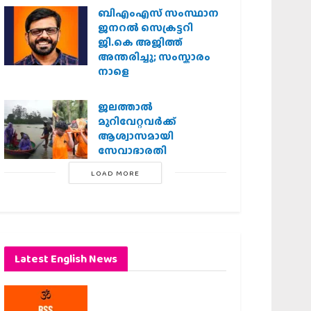
ബിഎംഎസ് സംസ്ഥാന
ജനറൽ സെക്രട്ടറി
ജി.കെ അജിത്ത്
അന്തരിച്ചു; സംസ്കാരം
നാളെ
ജലത്താല്‍
മുറിവേറ്റവര്‍ക്ക്
ആശ്വാസമായി
സേവാഭാരതി
LOAD MORE
Latest English News