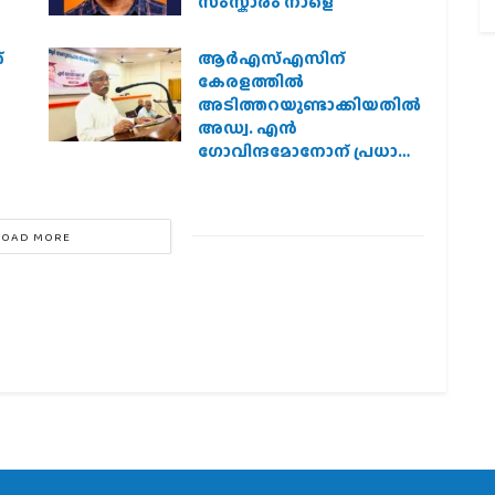
സംസ്കാരം നാളെ
്
ആര്‍എസ്എസിന്
കേരളത്തില്‍
അടിത്തറയുണ്ടാക്കിയതില്‍
അഡ്വ. എന്‍
ഗോവിന്ദമോനോന് പ്രധാന
പങ്ക് :എ. ഗോപാലകൃഷ്ണന്‍
LOAD MORE