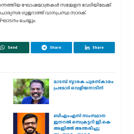
 നിന്നെത്തിയ ഘോഷയാത്രകള്‍ സമ്മേളന വേദിയിലേക്ക്
ര്‍മാചാര്യസഭ ഗുജറാത്ത് വാനപ്രസ്ഥ സാദക്
്ഘാടനം ചെയ്യും.
Send
Share
Share
മാടമ്പ് സ്മാരക പുരസ്‌കാരം
പ്രമോദ് വെളിയനാടിന്
ബിഎംഎസ് സംസ്ഥാന
ജനറൽ സെക്രട്ടറി ജി.കെ
അജിത്ത് അന്തരിച്ചു;