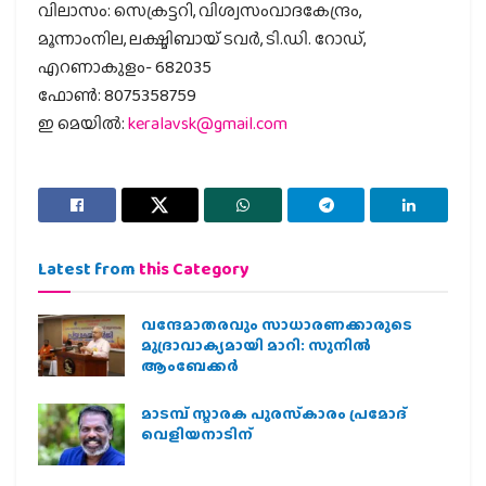
വിലാസം: സെക്രട്ടറി, വിശ്വസംവാദകേന്ദ്രം,
മൂന്നാംനില, ലക്ഷ്മിബായ് ടവർ, ടി.ഡി. റോഡ്,
എറണാകുളം- 682035
ഫോൺ: 8075358759
ഇ മെയിൽ:
keralavsk@gmail.com
Latest from
this Category
വന്ദേമാതരവും സാധാരണക്കാരുടെ
മുദ്രാവാക്യമായി മാറി: സുനിൽ
ആംബേക്കർ
മാടമ്പ് സ്മാരക പുരസ്‌കാരം പ്രമോദ്
വെളിയനാടിന്