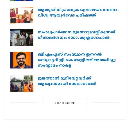
ആയുഷിന് പ്രത്യേക മന്ത്രാലയം വേണം:
വിശ്വ ആയുര്‍വേദ പരിഷത്ത്
സംഘപ്രാര്‍ത്ഥന മുന്നോട്ടുവയ്ക്കുന്നത്
ഗീതാദര്‍ശനം: ഡോ. കൃഷ്ണഗോപാല്‍
ബിഎംഎസ് സംസ്ഥാന ജനറൽ
സെക്രട്ടറി ജി.കെ അജിത്ത് അന്തരിച്ചു;
സംസ്കാരം നാളെ
ജലത്താല്‍ മുറിവേറ്റവര്‍ക്ക്
ആശ്വാസമായി സേവാഭാരതി
LOAD MORE