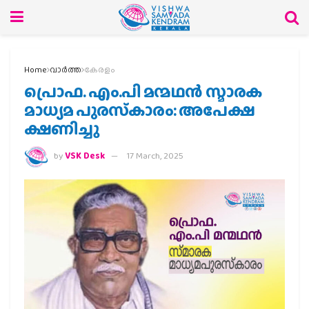
Home
വാര്‍ത്ത
കേരളം
പ്രൊഫ. എം.പി മന്മഥൻ സ്മാരക
മാധ്യമ പുരസ്‌കാരം: അപേക്ഷ
ക്ഷണിച്ചു
by
VSK Desk
17 March, 2025