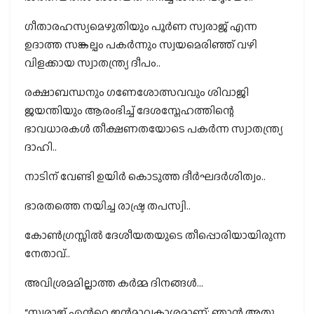
ഗീതാരഹസ്യമെഴുതിയും പൂർണ സ്വരാജ് എന്ന
ഉദാത്ത സങ്കല്പം പകർന്നും സ്വയമെരിഞ്ഞ് വഴി
വിളക്കായ സ്വാതന്ത്ര്യ ദീപം..
രക്ഷാബന്ധനും ഗണേശോത്സവവും ശിവാജി
ജയന്തിയും ആരംഭിച്ച് ദേശസ്നേഹത്തിന്റെ
ഭാവധാരകൾ തീക്ഷണതയോടെ പകർന്ന സ്വാതന്ത്ര്യ
ദാഹി..
നാടിന് വേണ്ടി ഉയിർ കൊടുത്ത ദീർഘദർശിത്വം..
ഭാരതത്തെ നയിച്ച രാഷ്ട്ര തപസ്വി..
കോണ്‍ഗ്രസ്സിൽ ദേശീയതയുടെ തീപ്പൊരിയായിരുന്ന
നേതാവ്..
അവിശ്രമമില്ലാത്ത കർമ്മ ദിനങ്ങൾ…
“സ്വരാജ് എന്‍റെ ജന്‍‌മാവകാശമാണ്; ഞാന്‍ അതു