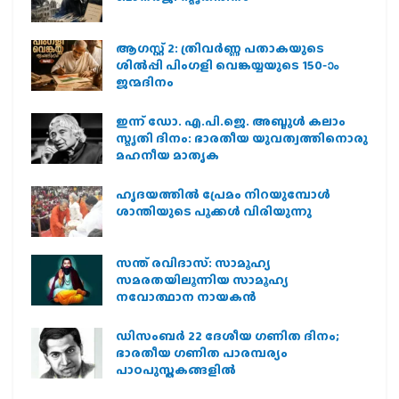
ആഗസ്റ്റ് 2: ത്രിവർണ്ണ പതാകയുടെ
ശിൽപ്പി പിംഗളി വെങ്കയ്യയുടെ 150-ാം
ജന്മദിനം
ഇന്ന് ഡോ. എ.പി.ജെ. അബ്ദുള്‍ കലാം
സ്മൃതി ദിനം: ഭാരതീയ യുവത്വത്തിനൊരു
മഹനീയ മാതൃക
ഹൃദയത്തില്‍ പ്രേമം നിറയുമ്പോള്‍
ശാന്തിയുടെ പൂക്കള്‍ വിരിയുന്നു
സന്ത് രവിദാസ്: സാമൂഹ്യ
സമരതയിലൂന്നിയ സാമൂഹ്യ
നവോത്ഥാന നായകൻ
ഡിസംബർ 22 ദേശീയ ഗണിത ദിനം;
ഭാരതീയ ഗണിത പാരമ്പര്യം
പാഠപുസ്തകങ്ങളിൽ