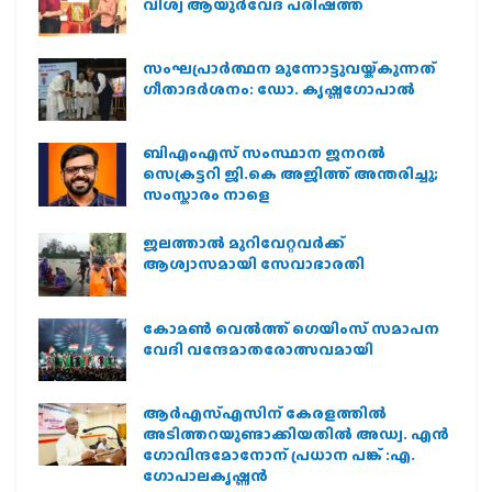
വിശ്വ ആയുര്‍വേദ പരിഷത്ത്
സംഘപ്രാര്‍ത്ഥന മുന്നോട്ടുവയ്ക്കുന്നത്
ഗീതാദര്‍ശനം: ഡോ. കൃഷ്ണഗോപാല്‍
ബിഎംഎസ് സംസ്ഥാന ജനറൽ
സെക്രട്ടറി ജി.കെ അജിത്ത് അന്തരിച്ചു;
സംസ്കാരം നാളെ
ജലത്താല്‍ മുറിവേറ്റവര്‍ക്ക്
ആശ്വാസമായി സേവാഭാരതി
കോമൺ വെൽത്ത് ഗെയിംസ് സമാപന
വേദി വന്ദേമാതരോത്സവമായി
ആര്‍എസ്എസിന് കേരളത്തില്‍
അടിത്തറയുണ്ടാക്കിയതില്‍ അഡ്വ. എന്‍
ഗോവിന്ദമോനോന് പ്രധാന പങ്ക് :എ.
ഗോപാലകൃഷ്ണന്‍