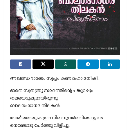
അഖണ്ഡ ഭാരതം സ്വപ്നം കണ്ട മഹാ മനീഷി..
ഭാരത സ്വതന്ത്ര്യ സമരത്തിന്റെ ചങ്കുറപ്പും
തലയെടുപ്പുമായിരുന്നു
ബാലഗംഗാധര തിലകന്‍..
ദേശീയതയുടെ ഈ ധീരാനുവർത്തിയെ ജനം
നെഞ്ചോടു ചേർത്തു വിളിച്ചു..