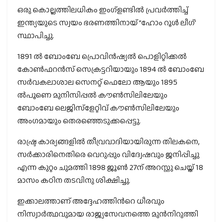
ഒരു കൊല്ലത്തിലധികം ഇംഗ്ളണ്ടില്‍ പ്രവര്‍ത്തിച്ച്
ഇന്ത്യയുടെ സ്വയം ഭരണത്തിനായ് “ഹോം റൂള്‍ ലീഗ്’
സ്ഥാപിച്ചു.
1891 ൽ ബോംബേ പ്രൊവിൻഷ്യൽ പൊളിറ്റിക്കൽ
കോൺഫറൻസ് സെക്രട്ടറിയായും 1894 ൽ ബോംബേ
സർവകലാശാല സെനറ്റ് ഫെലോ ആയും 1895
ൽപൂണെ മുനിസിപ്പൽ കൗൺസിലിലേയും
ബോംബേ ലെജിസ്ളേറ്റിവ് കൗൺസിലിലേയും
അംഗമായും തെരഞ്ഞെടുക്കപ്പെട്ടു.
രാഷ്ട്ര കാര്യങ്ങളില്‍ തീവ്രവാദിയായിരുന്ന തിലകനെ,
സര്‍ക്കാരിനെതിരെ വെറുപ്പും വിദ്വേഷവും ജനിപ്പിച്ചു
എന്ന കുറ്റം ചുമത്തി 1898 ജൂൺ 27ന് അറസ്റ്റു ചെയ്ത് 18
മാസം കഠിന തടവിനു ശിക്ഷിച്ചു.
ഇക്കാലത്താണ് അദ്ദേഹത്തിന്‍റെ ധീരവും
നിസ്വാര്‍ത്ഥവുമായ രാജ്യസേവനത്തെ മുന്‍നിറുത്തി