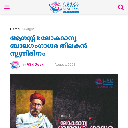
Home
സംസ്കൃതി
ആഗസ്റ്റ് 1: ലോകമാന്യ
ബാലഗംഗാധര തിലകൻ
സ്മൃതിദിനം
by
VSK Desk
1 August, 2023