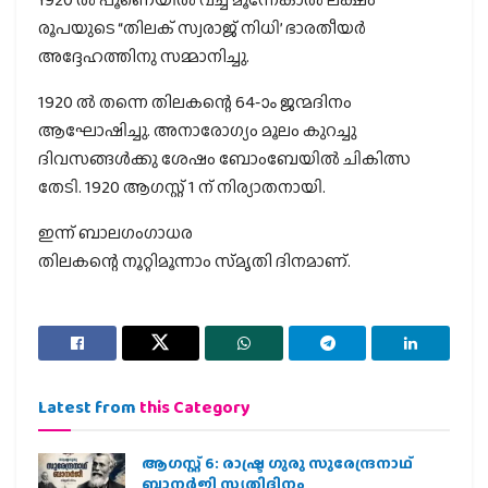
രൂപയുടെ “തിലക് സ്വരാജ് നിധി’ ഭാരതീയർ
അദ്ദേഹത്തിനു സമ്മാനിച്ചു.
1920 ൽ തന്നെ തിലകന്റെ 64-ാം ജന്മദിനം
ആഘോഷിച്ചു. അനാരോഗ്യം മൂലം കുറച്ചു
ദിവസങ്ങൾക്കു ശേഷം ബോംബേയിൽ ചികിത്സ
തേടി. 1920 ആഗസ്റ്റ് 1 ന് നിര്യാതനായി.
ഇന്ന് ബാലഗംഗാധര
തിലകന്റെ നൂറ്റിമൂന്നാം സ്‌മൃതി ദിനമാണ്.
Latest from
this Category
ആഗസ്റ്റ് 6: രാഷ്ട്ര ഗുരു സുരേന്ദ്രനാഥ്
ബാനർജി സ്മൃതിദിനം