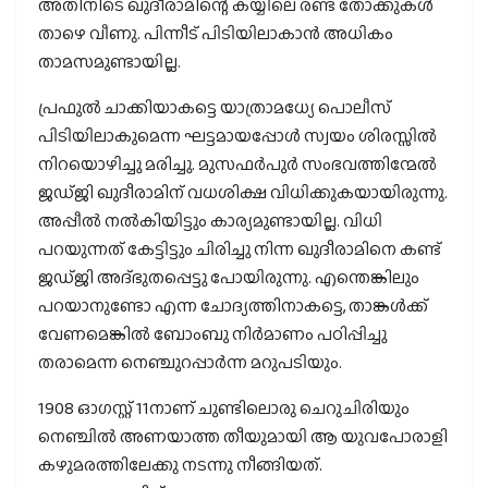
അതിനിടെ ഖുദീരാമിന്റെ കയ്യിലെ രണ്ട് തോക്കുകൾ
താഴെ വീണു. പിന്നീട് പിടിയിലാകാൻ അധികം
താമസമുണ്ടായില്ല.
പ്രഫുൽ ചാക്കിയാകട്ടെ യാത്രാമധ്യേ പൊലീസ്
പിടിയിലാകുമെന്ന ഘട്ടമായപ്പോൾ സ്വയം ശിരസ്സിൽ
നിറയൊഴിച്ചു മരിച്ചു. മുസഫർപുർ സംഭവത്തിന്മേൽ
ജ‍ഡ്ജി ഖുദീരാമിന് വധശിക്ഷ വിധിക്കുകയായിരുന്നു.
അപ്പീൽ നൽകിയിട്ടും കാര്യമുണ്ടായില്ല. വിധി
പറയുന്നത് കേട്ടിട്ടും ചിരിച്ചു നിന്ന ഖുദീരാമിനെ കണ്ട്
ജഡ്ജി അദ്ഭുതപ്പെട്ടു പോയിരുന്നു. എന്തെങ്കിലും
പറയാനുണ്ടോ എന്ന ചോദ്യത്തിനാകട്ടെ, താങ്കൾക്ക്
വേണമെങ്കിൽ ബോംബു നിർമാണം പഠിപ്പിച്ചു
തരാമെന്ന നെഞ്ചുറപ്പാർന്ന മറുപടിയും.
1908 ഓഗസ്റ്റ് 11നാണ് ചുണ്ടിലൊരു ചെറുചിരിയും
നെഞ്ചിൽ അണയാത്ത തീയുമായി ആ യുവപോരാളി
കഴുമരത്തിലേക്കു നടന്നു നീങ്ങിയത്.