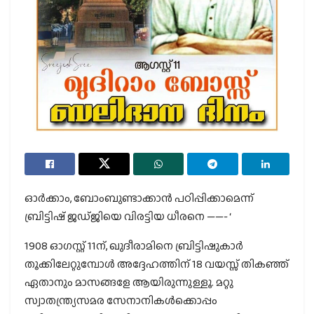
ഓർക്കാം, ബോംബുണ്ടാക്കാന്‍ പഠിപ്പിക്കാമെന്ന്
ബ്രിട്ടിഷ് ജഡ്ജിയെ വിരട്ടിയ ധീരനെ ——- ‘
1908 ഓഗസ്റ്റ് 11ന്, ഖുദീരാമിനെ ബ്രിട്ടിഷുകാർ
തൂക്കിലേറ്റുമ്പോൾ അദ്ദേഹത്തിന് 18 വയസ്സ് തികഞ്ഞ്
ഏതാനും മാസങ്ങളേ ആയിരുന്നുള്ളൂ. മറ്റു
സ്വാതന്ത്ര്യസമര സേനാനികൾക്കൊപ്പം