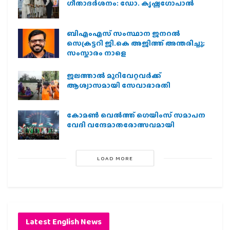
ഗീതാദര്‍ശനം: ഡോ. കൃഷ്ണഗോപാല്‍
ബിഎംഎസ് സംസ്ഥാന ജനറൽ
സെക്രട്ടറി ജി.കെ അജിത്ത് അന്തരിച്ചു;
സംസ്കാരം നാളെ
ജലത്താല്‍ മുറിവേറ്റവര്‍ക്ക്
ആശ്വാസമായി സേവാഭാരതി
കോമൺ വെൽത്ത് ഗെയിംസ് സമാപന
വേദി വന്ദേമാതരോത്സവമായി
LOAD MORE
Latest English News