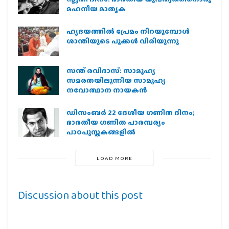
മഹനീയ മാതൃക
ഹൃദയത്തില്‍ പ്രേമം നിറയുമ്പോള്‍
ശാന്തിയുടെ പൂക്കള്‍ വിരിയുന്നു
സന്ത് രവിദാസ്: സാമൂഹ്യ
സമരതയിലൂന്നിയ സാമൂഹ്യ
നവോത്ഥാന നായകൻ
ഡിസംബർ 22 ദേശീയ ഗണിത ദിനം;
ഭാരതീയ ഗണിത പാരമ്പര്യം
പാഠപുസ്തകങ്ങളിൽ
LOAD MORE
Discussion about this post