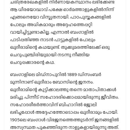
ചരിത്രരേഖകളിൽ നിർണായകസ്ഥാനം ലഭിക്കേണ്ട
ആ ധീരയോദ്ധാവ് പക്ഷേ ഓർമത്താളുകളിൽനിന്ന്
എങ്ങനെയോ വിസ്മൃതനായി. പാഠപുസ്തകങ്ങളിൽ
പോലും അധികമാരും അദ്ദേഹത്തെപ്പറ്റി
വായിച്ചിട്ടുണ്ടാകില്ല. എന്നാൽ ബംഗാളിൽ
പാടിപ്പതിഞ്ഞ നാടൻ പാട്ടുകളിൽ പോലും
ഖുദീരാമിന്റെ കഥയുണ്ട്. തൂക്കുമരത്തിലേക്ക് ഒരു
ചെറുപുഞ്ചിരിയുമായി നടന്നു നീങ്ങിയ
ചെറുപ്പക്കാരന്റെ കഥ.
ബംഗാളിലെ മിഡ്നാപുറിൽ 1889 ഡിസംബർ
മൂന്നിനാണ് ഖുദീരാം ബോസിന്റെ ജനനം.
ഖുദീരാമിന്റെ കുട്ടിക്കാലത്തു തന്നെ മാതാപിതാക്കൾ
മരിച്ചു. പിന്നീട് സഹോദരിക്കൊപ്പമായിരുന്നു ജീവിതം.
സഹോദരീഭർത്താവിന് ബിഹാറിൽ ജോലി
ലഭിച്ചപ്പോൾ അദ്ദേഹത്തോടൊപ്പം ഖുദീരാമും പോയി.
1905ലെ ബംഗാൾ വിഭജനത്തെത്തുടർന്ന് ജനങ്ങളില്‍
അസ്വസ്ഥത പുകഞ്ഞിരുന്ന നാളുകളായിരുന്നു അത്.