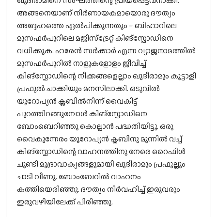
ഖുദീരാമിനെ സംഘത്തിന്റെ പ്രിയപ്പെട്ടവനാക്കി.
അങ്ങനെയാണ് നിർണായകമായൊരു ദൗത്യം
അദ്ദേഹത്തെ ഏൽപിക്കുന്നതും – ബിഹാറിലെ
മുസഫർപുറിലെ മജിസ്ട്രേറ്റ് കിങ്സ്ഫോഡിനെ
വധിക്കുക. ഹരേൻ സർക്കാർ എന്ന വ്യാജനാമത്തിൽ
മുസഫർപുറിൽ നാളുകളോളം ജീവിച്ച്
കിങ്സ്ഫോഡിന്റെ നീക്കങ്ങളെല്ലാം ഖുദീരാമും കൂട്ടാളി
പ്രഫുൽ ചാക്കിയും മനസിലാക്കി. ഒടുവിൽ
യൂറോപ്യൻ ക്ലബിൽനിന്ന് വൈകിട്ട്
പുറത്തിറങ്ങുമ്പോൾ കിങ്സ്ഫോഡിനെ
ബോംബെറിഞ്ഞു കൊല്ലാൻ പദ്ധതിയിട്ടു. ഒരു
വൈകുന്നേരം യൂറോപ്യൻ ക്ലബിനു മുന്നിൽ വച്ച്
കിങ്സ്ഫോഡിന്റെ വാഹനത്തിനു നേരെ റൈഫിൾ
ചൂണ്ടി മുദ്രാവാക്യങ്ങളുമായി ഖുദീരാമും പ്രഫുല്ലും
ചാടി വീണു. ബോംബേറിൽ വാഹനം
കത്തിയെരിഞ്ഞു. ദൗത്യം നിർവഹിച്ച് ഇരുവരും
ഇരുവഴിയിലേക്ക് പിരിഞ്ഞു.