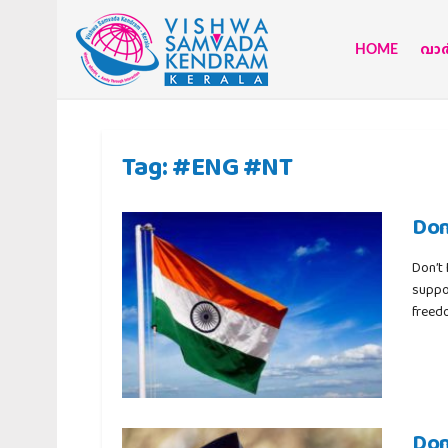
HOME
വാര്
Tag:
#ENG #NT
Don
Don’t 
suppor
freedo
Don