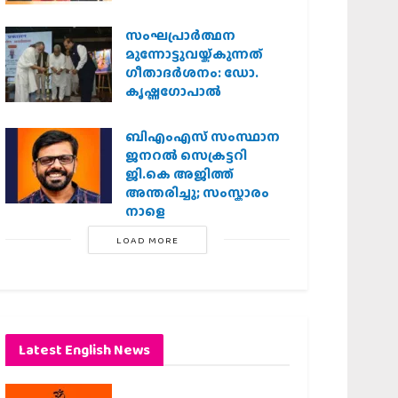
സംഘപ്രാര്‍ത്ഥന
മുന്നോട്ടുവയ്ക്കുന്നത്
ഗീതാദര്‍ശനം: ഡോ.
കൃഷ്ണഗോപാല്‍
ബിഎംഎസ് സംസ്ഥാന
ജനറൽ സെക്രട്ടറി
ജി.കെ അജിത്ത്
അന്തരിച്ചു; സംസ്കാരം
നാളെ
LOAD MORE
Latest English News