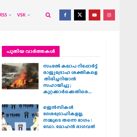
RSS
VSK
പുതിയ വാര്‍ത്തകള്‍
സംഭൽ കലാപ റിപ്പോർട്ട്
രാജ്യദ്രോഹ ശക്തികളെ
തിരിച്ചറിയാൻ
സഹായിച്ചു ;
കുറ്റക്കാർക്കെതിരെ
കർശന നടപടി
വേണമെന്ന് വിശ്വഹിന്ദു
ജെന്‍സികള്‍
പരിഷത്ത്
ദേശദ്രോഹികളല്ല,
നമ്മുടെ തന്നെ ഭാഗം :
ഡോ. മോഹന്‍ ഭാഗവത്