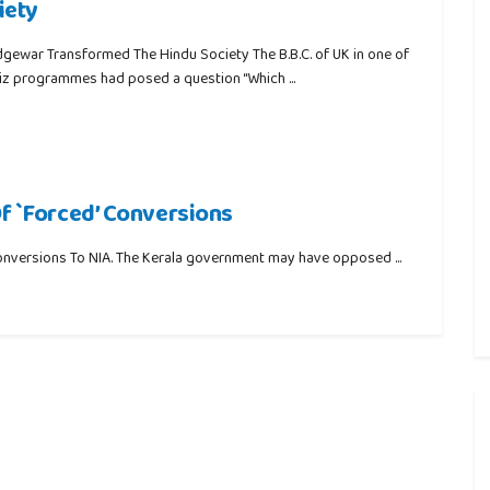
iety
dgewar Transformed The Hindu Society The B.B.C. of UK in one of
iz programmes had posed a question “Which ...
Of `Forced’ Conversions
Conversions To NIA. The Kerala government may have opposed ...