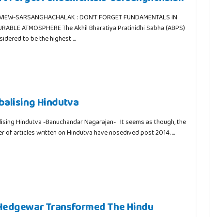
VIEW-SARSANGHACHALAK : DON’T FORGET FUNDAMENTALS IN
RABLE ATMOSPHERE The Akhil Bharatiya Pratinidhi Sabha (ABPS)
sidered to be the highest ...
balising Hindutva
lising Hindutva -Banuchandar Nagarajan- It seems as though, the
 of articles written on Hindutva have nosedived post 2014. ...
Hedgewar Transformed The Hindu