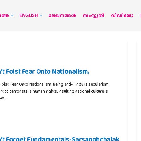
‍ത്ത
ENGLISH
ലേഖനങ്ങള്‍
സംസ്കൃതി
വീഡിയോ
’t Foist Fear Onto Nationalism.
Foist Fear Onto Nationalism. Being anti-Hindu is secularism,
t to terrorists is human rights, insulting national culture is
m ...
’t Forget Fundamentals-Sarsanghchalak