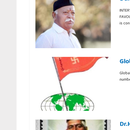
INTER
FAVOU
is con
Glo
Globa
number
Dr.