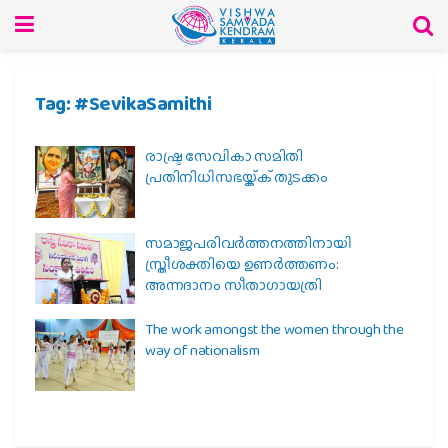
Tag:
#SevikaSamithi
രാഷ്ട്ര സേവികാ സമിതി
പ്രതിനിധിസഭയ്ക്ക് തുടക്കം
സമാജപരിവര്‍ത്തനത്തിനായി
സ്ത്രീശക്തിയെ ഉണര്‍ത്തണം:
അന്നദാനം സീതാഗായത്രി
The work amongst the women through the
way of nationalism