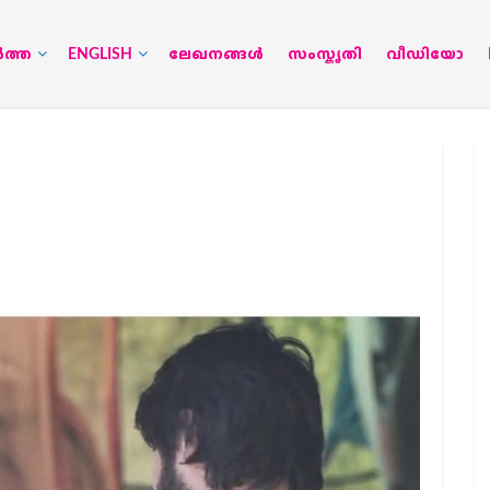
‍ത്ത
ENGLISH
ലേഖനങ്ങള്‍
സംസ്കൃതി
വീഡിയോ