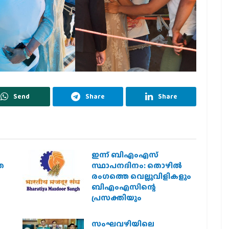
Send
Share
Share
ഇന്ന് ബിഎംഎസ്
ത
സ്ഥാപനദിനം: തൊഴില്‍
രംഗത്തെ വെല്ലുവിളികളും
ബിഎംഎസിന്റെ
പ്രസക്തിയും
സംഘവഴിയിലെ