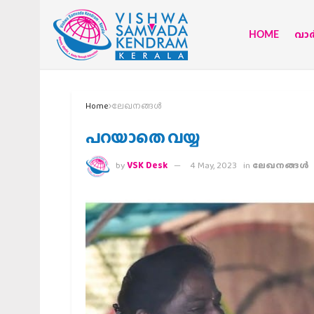
HOME
വാര്
Home
ലേഖനങ്ങള്‍
പറയാതെ വയ്യ
by
VSK Desk
4 May, 2023
in
ലേഖനങ്ങള്‍