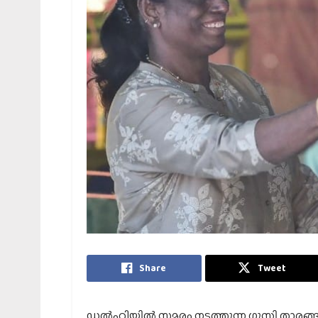
Share
Tweet
ഡൽഹിയിൽ സമരം നടത്തുന്ന ഗുസ്തി താരങ്ങളുട