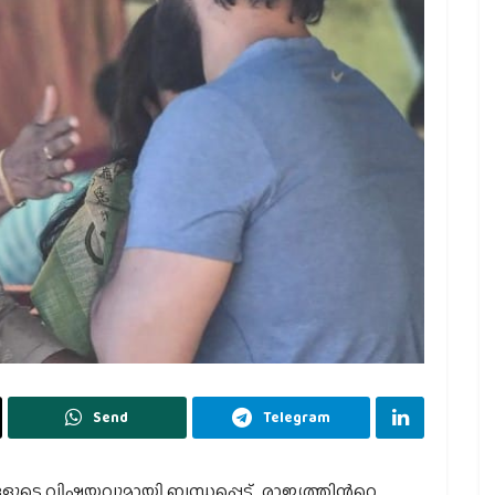
Send
Telegram
െ വിഷയവുമായി ബന്ധപ്പെട്ട് , രാജ്യത്തിന്‍റെ