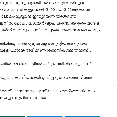
ളുണ്ടാവുന്നു…ഉക്രയിനും റഷ്യയും തമ്മിലുള്ള
പ് സാമ്പത്തിക ഇടനാഴി..G- 20 യെ G-21 ആക്കാൻ
ലോകം മുഴുവൻ ഇന്ത്യയെന്ന ഭാരതത്തെ
നീല നിറം ലോകം മുഴുവൻ വ്യാപിക്കുന്നു..കറുത്ത യാദവ
ന്ന് വിശ്വരൂപം സ്വീകരിച്ചതുപോലെ..നമ്മുടെ രാജ്യം
ിക്കുന്നവർ എല്ലാം ഏത് രാഷ്ട്രീയ അഭിപ്രായ
െള്ള പൂശാൻ ശ്രമിക്കുന്ന ശകുനികൾമാത്രമാണ്…
കടയിൽ ലോക രാഷ്ട്രീയം ചർച്ചചെയിതിരുന്നു എന്ന്
ുദ്ധ കൊതിയനായിരുന്നില്ല എന്ന് ലോകമറിഞ്ഞ
അത് ഫാസിസമല്ല എന്ന് ലോകം അറിഞ്ഞ ദിവസം…
 സമസ്താ സുഖിനോ ഭവന്തു…