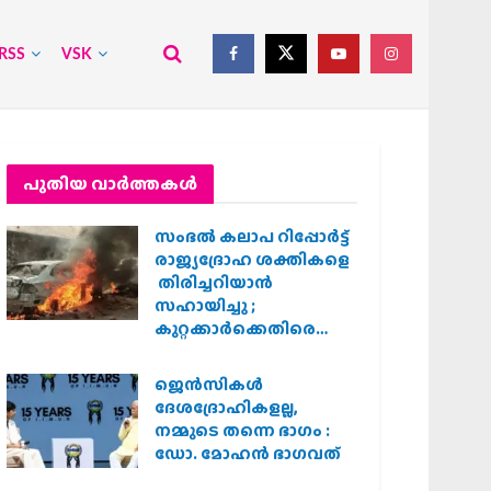
RSS
VSK
പുതിയ വാര്‍ത്തകള്‍
സംഭൽ കലാപ റിപ്പോർട്ട്
രാജ്യദ്രോഹ ശക്തികളെ
തിരിച്ചറിയാൻ
സഹായിച്ചു ;
കുറ്റക്കാർക്കെതിരെ
കർശന നടപടി
വേണമെന്ന് വിശ്വഹിന്ദു
ജെന്‍സികള്‍
പരിഷത്ത്
ദേശദ്രോഹികളല്ല,
നമ്മുടെ തന്നെ ഭാഗം :
ഡോ. മോഹന്‍ ഭാഗവത്