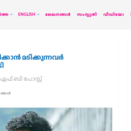
‍ത്ത
ENGLISH
ലേഖനങ്ങള്‍
സംസ്കൃതി
വീഡിയോ
്കാൻ മടിക്കുന്നവർ
ി
എഫ് ബി പോസ്റ്റ്
്ങള്‍