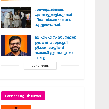
സംഘപ്രാര്‍ത്ഥന
മുന്നോട്ടുവയ്ക്കുന്നത്
ഗീതാദര്‍ശനം: ഡോ.
കൃഷ്ണഗോപാല്‍
ബിഎംഎസ് സംസ്ഥാന
ജനറൽ സെക്രട്ടറി
ജി.കെ അജിത്ത്
അന്തരിച്ചു; സംസ്കാരം
നാളെ
LOAD MORE
Latest English News