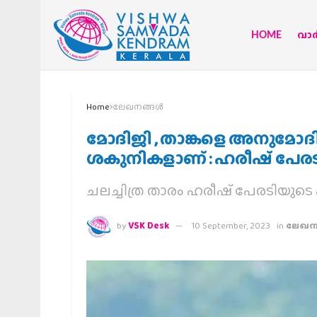
HOME
വാര്
Home
ലേഖനങ്ങള്‍
മോദിജി , താങ്കളെ അനുമോദിക
ശകുനികളാണ് : ഹരീഷ് പേരട
ചലച്ചിത്ര താരം ഹരീഷ് പേരടിയുടെ 
by
VSK Desk
10 September, 2023
in
ലേഖനങ