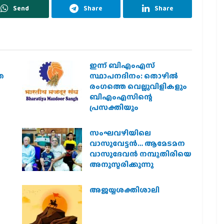
Send
Share
Share
ഇന്ന് ബിഎംഎസ്
ത
സ്ഥാപനദിനം: തൊഴില്‍
രംഗത്തെ വെല്ലുവിളികളും
ബിഎംഎസിന്റെ
പ്രസക്തിയും
സംഘവഴിയിലെ
വാസുവേട്ടന്‍… ആമേടമന
വാസുദേവന്‍ നമ്പൂതിരിയെ
അനുസ്മരിക്കുന്നു
അജയ്യശക്തിശാലി