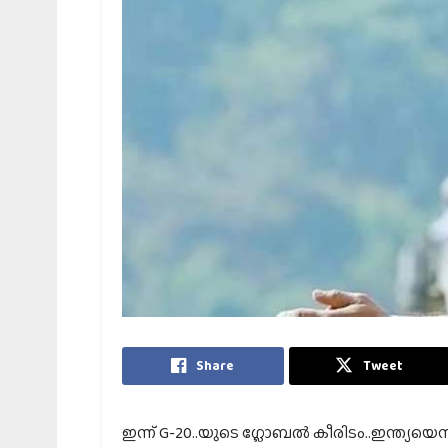
Share
Tweet
ഇന്ന് G-20..യുടെ ഗ്ലോബൽ കീരിടം..ഇന്ത്