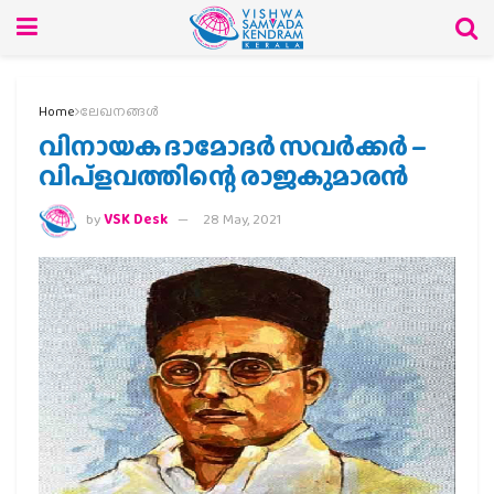
Home
ലേഖനങ്ങള്‍
വിനായക ദാമോദർ സവർക്കർ –
വിപ്ളവത്തിന്റെ രാജകുമാരൻ
by
VSK Desk
28 May, 2021