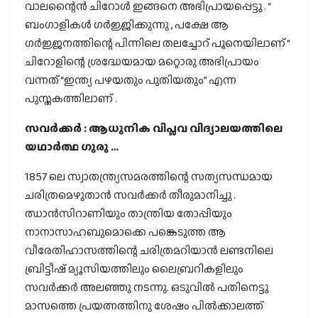
വാലന്റൈന്‍ ചിറോള്‍ ഇങ്ങനെ അഭിപ്രായപ്പെട്ടു . “
ബംഗാളികള്‍ ഗര്‍ജ്ജിക്കുന്നു , പക്ഷേ ആ
ഗര്‍ജ്ജനത്തിന്റെ പിന്നിലെ തലച്ചോറ് പൂനെയിലാണ് “
ചിറോളിന്റെ ശ്രദ്ധേയമായ മറ്റൊരു അഭിപ്രായം
വന്നത് “ഇന്ത്യ പഴയതും പുതിയതും” എന്ന
പുസ്തകത്തിലാണ് .
സവർക്കർ : ആധുനിക വിപ്ലവ വിദ്യാലയത്തിലെ
യഥാർത്ഥ ഗുരു …
1857 ലെ സ്വാതന്ത്ര്യസമരത്തിന്റെ സത്യസന്ധമായ
ചരിത്രമെഴുതാൻ സവർക്കർ തീരുമാനിച്ചു .
ഝാൻസിറാണിയും താന്ത്രിയ തോപ്പിയും
നാനാസാഹബുമൊക്കെ പങ്കെടുത്ത ആ
വീരേതിഹാസത്തിന്റെ ചരിത്രമറിയാൻ ലണ്ടനിലെ
ബ്രിട്ടീഷ് മ്യൂസിയത്തിലും ലൈബ്രറികളിലും
സവർക്കർ അലഞ്ഞു നടന്നു. ഒടുവിൽ പതിനെട്ടു
മാസത്തെ പ്രയത്നത്തിനു ശേഷം പിൽക്കാലത്ത്