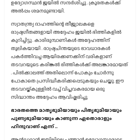
ഉദ്യോഗസ്ഥൻ ജയിൽ സന്ദർശിച്ചു . ക്രൂരതകൾക്ക്
അൽപ്പം ശമനമുണ്ടായി.
സ്വാതന്ത്ര്യ ദാഹത്തിന്റെ തീജ്വാലകളെ
രാഷ്ട്രഗീതങ്ങളായി അദ്ദേഹം ജയിൽ ഭിത്തികളിൽ
കുറിച്ചിട്ടു . കാരിരുമ്പാണികൾ അദ്ദേഹത്തിന്
തൂലികയായി . രാഷ്ട്രചിന്തയുടെ ഭാവധാരകൾ
പകർത്തിവച്ച ആയിരക്കണക്കിന് വരികളാണ്
തടവറയുടെ കരിങ്കൽ ഭിത്തികൾക്ക് അലങ്കാരമായത്
. പിൽക്കാലത്ത് അതിലൊന്ന് പോകും ചോർന്നു
പോകാതെ പ്രസിദ്ധീകരിക്കപ്പെടുകയും ചെയ്തു. ഈ
തടവറയ്ക്കുള്ളിൽ വച്ച് വിപ്ലവകരമായ ഒരു
സിദ്ധാന്തം അദ്ദേഹം ആവിഷ്കരിച്ചു.
ഭാരതത്തെ മാതൃഭൂമിയായും പിതൃഭൂമിയായും
പുണ്യഭൂമിയായും കാണുന്ന ഏതൊരാളും
ഹിന്ദുവാണ് എന്ന് ..
ആൻഡമാൻ ജയിലിലെ പത്താൻ ഉദ്യോഗസ്ഥരുടെ