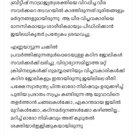
ബ്രിട്ടീഷ് സാമ്രാജ്യത്വശക്തിയെ വിറപ്പിച്ച വീര
സവർക്കറെ തടവറയിൽ കാത്തിരുന്നത് ദുരിതങ്ങളും
മർദ്ദനങ്ങളുമായിരുന്നു . ആ ധീര വിപ്ലവകാരിയെ
മാനസികമായും ശാരീരികമായും പീഡിപ്പിക്കാൻ
ജയിലധികൃതർ പ്രത്യേകം ശ്രദ്ധവച്ചു .
എണ്ണയാട്ടുന്ന ചക്കിൽ
പ്രവർത്തിക്കുന്നതുൾപ്പെടെയുള്ള കഠിന ജോലികൾ
സവർക്കർക്ക് ലഭിച്ചു . വിദ്യാഭ്യാസമില്ലാത്ത മറ്റ്
ക്രിമിനലുകൾക്ക് ഗുമസ്തപ്പണിയും വിപ്ലവകാരികൾക്ക്
കഠിന ജോലികളും ഇതായിരുന്നു ജയിലിലെ രീതി .
പക്ഷേ സ്വാതന്ത്ര്യ ചിന്ത ഓരോ നിമിഷവും ഉരുക്കഴിച്ച്
പുതിയ പ്രഭാതം സ്വപ്നം കണ്ടിരുന്ന ആ യുവാവിനെ
തളർത്താൻ ചങ്ങലകൾക്കോ , ഏകാന്തമായ ജയിൽ
മുറികൾക്കോ , കഠിനമർദ്ദനങ്ങൾക്കോ കഴിഞ്ഞില്ല ..
മറിച്ച് ഓരോ നിമിഷവും അത് കൂടുതൽ
ശക്തിയാർജ്ജിക്കുകയായിരുന്നു