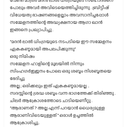
വേണ്ടി മാത്രം മദൻ ലാൽ ധിംഗ്രയുടെ സഹോദരനെ
പോലും അവർ അവിടെയെത്തിച്ചിരുന്നു . ബ്രിട്ടീഷ്
വിധേയത്വ ഭാഷണങ്ങളെല്ലാം അവസാനിച്ചപ്പോൾ
സമ്മേളനത്തിന്റെ അദ്ധ്യക്ഷനായ ആഗാ ഖാൻ
ഇങ്ങനെ പ്രഖ്യാപിച്ചു .
“മദൻ ലാൽ ധിംഗ്രയുടെ നടപടിയെ ഈ സമ്മേളനം
ഏകകണ്ഠമായി അപലപിക്കുന്നു”
ഒരു നിമിഷം
സമ്മേളന ഹാളിന്റെ മൂലയിൽ നിന്നും
സിംഹഗർജ്ജനം പോലെ ഒരു ശബ്ദം നിശബ്ദതയെ
ഭേദിച്ചു.
അല്ല ; ഒരിക്കലും ഇത് ഏകകണ്ഠമായല്ല ..
സദസ്സിന്റെ ശ്രദ്ധ ശബ്ദം വന്ന ഭാഗത്തേക്ക് തിരിഞ്ഞു .
ചിലർ ആക്രോശത്തോടെ ചാടിയെണീറ്റു .
“ആരാണത് ? അല്ല എന്ന് പറയാൻ ധൈര്യമുള്ള
ആരാണിവിടെയുള്ളത് ” ഒരാൾ ഉച്ചത്തിൽ
ആക്രോശിച്ചു..