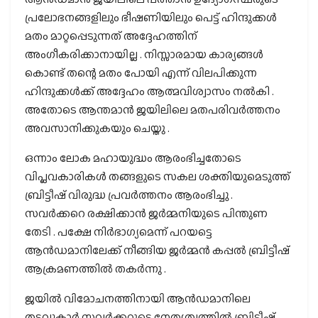
പ്രലോഭനങ്ങളിലും ഭീഷണിയിലും പെട്ട് ഹിന്ദുക്കൾ
മതം മാറ്റപ്പെടുന്നത് അദ്ദേഹത്തിന്
അംഗീകരിക്കാനായില്ല . നിസ്സാരമായ കാര്യങ്ങൾ
കൊണ്ട് തന്റെ മതം പോയി എന്ന് വിലപിക്കുന്ന
ഹിന്ദുക്കൾക്ക് അദ്ദേഹം ആത്മവിശ്വാസം നൽകി .
അതോടെ ആന്തമാൻ ജയിലിലെ മതപരിവർത്തനം
അവസാനിക്കുകയും ചെയ്തു .
ഒന്നാം ലോക മഹായുദ്ധം ആരംഭിച്ചതോടെ
വിപ്ലവകാരികൾ തങ്ങളുടെ സകല ശക്തിയുമെടുത്ത്
ബ്രിട്ടീഷ് വിരുദ്ധ പ്രവർത്തനം ആരംഭിച്ചു .
സവർക്കറെ രക്ഷിക്കാൻ ജർമ്മനിയുടെ പിന്തുണ
തേടി . പക്ഷേ നിർഭാഗ്യമെന്ന് പറയട്ടെ
ആൻഡമാനിലേക്ക് നീങ്ങിയ ജർമ്മൻ കപ്പൽ ബ്രിട്ടീഷ്
ആക്രമണത്തിൽ തകർന്നു .
ജയിൽ വിമോചനത്തിനായി ആൻഡമാനിലെ
തടവുകാർ സവർക്കറുടെ നേതൃത്വത്തിൽ ബ്രിട്ടീഷ്