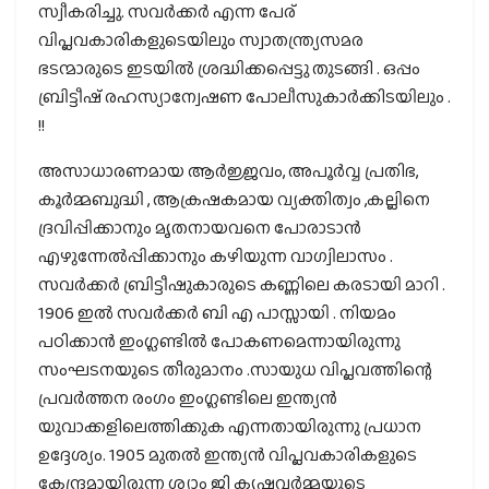
സ്വീകരിച്ചു. സവര്‍ക്കര്‍ എന്ന പേര്
വിപ്ലവകാരികളുടെയിലും സ്വാതന്ത്ര്യസമര
ഭടന്മാരുടെ ഇടയിൽ ശ്രദ്ധിക്കപ്പെട്ടു തുടങ്ങി . ഒപ്പം
ബ്രിട്ടീഷ് രഹസ്യാന്വേഷണ പോലീസുകാര്‍ക്കിടയിലും .
!!
അസാധാരണമായ ആർജ്ജവം, അപൂർവ്വ പ്രതിഭ,
കൂർമ്മബുദ്ധി , ആക്രഷകമായ വ്യക്തിത്വം ,കല്ലിനെ
ദ്രവിപ്പിക്കാനും മൃതനായവനെ പോരാടാൻ
എഴുന്നേൽപ്പിക്കാനും കഴിയുന്ന വാഗ്വിലാസം .
സവർക്കർ ബ്രിട്ടീഷുകാരുടെ കണ്ണിലെ കരടായി മാറി .
1906 ഇല്‍ സവര്‍ക്കര്‍ ബി എ പാസ്സായി . നിയമം
പഠിക്കാന്‍ ഇംഗ്ലണ്ടില്‍ പോകണമെന്നായിരുന്നു
സംഘടനയുടെ തീരുമാനം .സായുധ വിപ്ലവത്തിന്റെ
പ്രവര്‍ത്തന രംഗം ഇംഗ്ലണ്ടിലെ ഇന്ത്യന്‍
യുവാക്കളിലെത്തിക്കുക എന്നതായിരുന്നു പ്രധാന
ഉദ്ദേശ്യം. 1905 മുതല്‍ ഇന്ത്യന്‍ വിപ്ലവകാരികളുടെ
കേന്ദ്രമായിരുന്ന ശ്യാം ജി കൃഷ്ണവര്‍മ്മയുടെ