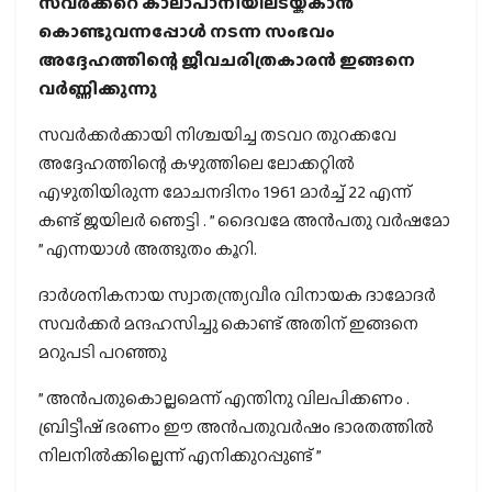
സവർക്കറെ കാലാപാനിയിലടയ്ക്കാൻ
കൊണ്ടുവന്നപ്പോൾ നടന്ന സംഭവം
അദ്ദേഹത്തിന്റെ ജീവചരിത്രകാരൻ ഇങ്ങനെ
വർണ്ണിക്കുന്നു
സവർക്കർക്കായി നിശ്ചയിച്ച തടവറ തുറക്കവേ
അദ്ദേഹത്തിന്റെ കഴുത്തിലെ ലോക്കറ്റിൽ
എഴുതിയിരുന്ന മോചനദിനം 1961 മാർച്ച് 22 എന്ന്
കണ്ട് ജയിലർ ഞെട്ടി . ” ദൈവമേ അൻപതു വർഷമോ
” എന്നയാൾ അത്ഭുതം കൂറി.
ദാർശനികനായ സ്വാതന്ത്ര്യവീര വിനായക ദാമോദർ
സവർക്കർ മന്ദഹസിച്ചു കൊണ്ട് അതിന് ഇങ്ങനെ
മറുപടി പറഞ്ഞു
” അൻപതുകൊല്ലമെന്ന് എന്തിനു വിലപിക്കണം .
ബ്രിട്ടീഷ് ഭരണം ഈ അൻപതുവർഷം ഭാരതത്തിൽ
നിലനിൽക്കില്ലെന്ന് എനിക്കുറപ്പുണ്ട് ”