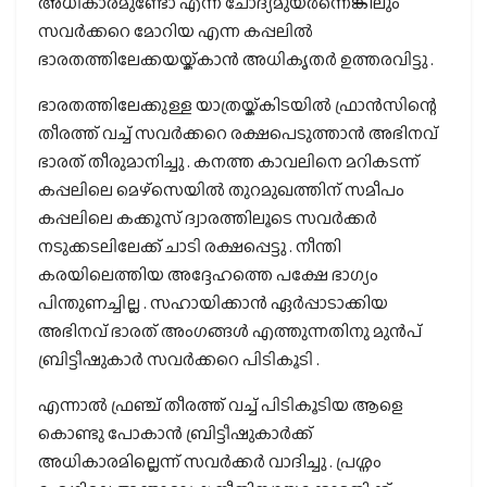
അധികാരമുണ്ടോ എന്ന ചോദ്യമുയർന്നെങ്കിലും
സവർക്കറെ മോറിയ എന്ന കപ്പലിൽ
ഭാരതത്തിലേക്കയയ്ക്കാൻ അധികൃതർ ഉത്തരവിട്ടു .
ഭാരതത്തിലേക്കുള്ള യാത്രയ്ക്കിടയിൽ ഫ്രാൻസിന്റെ
തീരത്ത് വച്ച് സവർക്കറെ രക്ഷപെടുത്താൻ അഭിനവ്
ഭാരത് തീരുമാനിച്ചു . കനത്ത കാവലിനെ മറികടന്ന്
കപ്പലിലെ മെഴ്സെയിൽ തുറമുഖത്തിന് സമീപം
കപ്പലിലെ കക്കൂസ് ദ്വാരത്തിലൂടെ സവർക്കർ
നടുക്കടലിലേക്ക് ചാടി രക്ഷപ്പെട്ടു . നീന്തി
കരയിലെത്തിയ അദ്ദേഹത്തെ പക്ഷേ ഭാഗ്യം
പിന്തുണച്ചില്ല . സഹായിക്കാൻ ഏർപ്പാടാക്കിയ
അഭിനവ് ഭാരത് അംഗങ്ങൾ എത്തുന്നതിനു മുൻപ്
ബ്രിട്ടീഷുകാർ സവർക്കറെ പിടികൂടി .
എന്നാൽ ഫ്രഞ്ച് തീരത്ത് വച്ച് പിടികൂടിയ ആളെ
കൊണ്ടു പോകാൻ ബ്രിട്ടീഷുകാർക്ക്
അധികാരമില്ലെന്ന് സവർക്കർ വാദിച്ചു . പ്രശ്നം