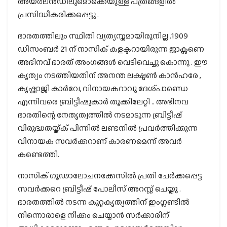
അയർലൻഡിലുമൊക്കെയുള്ള പത്രങ്ങളിൽ
പ്രസിദ്ധീകരിക്കപ്പെട്ടു .
ഭാരതത്തിലും സ്ഥിതി വ്യത്യസ്തമായിരുനില്ല .1909
ഡിസംബർ 21 ന് നാസിക് കളക്ടറായിരുന്ന ജാക്സണെ
അഭിനവ് ഭാരത് അംഗങ്ങൾ വെടിവെച്ചു കൊന്നു . ഈ
കൃത്യം നടത്തിയതിന് അനന്ത ലക്ഷ്മൺ കാൻഹരേ ,
കൃഷ്ണാജി കാർവേ, വിനായകറാവു ദേശ്പാണ്ഡെ
എന്നിവരെ ബ്രിട്ടീഷുകാർ തൂക്കിലേറ്റി .. അഭിനവ
ഭാരതിന്റെ നേതൃത്വത്തിൽ നടമാടുന്ന ബ്രിട്ടീഷ്
വിരുദ്ധതയ്ക്ക് പിന്നിൽ ലണ്ടനിൽ പ്രവർത്തിക്കുന്ന
വിനായക സവർക്കറാണ് കാരണമെന്ന് അവർ
കണ്ടെത്തി.
നാസിക് ഗൂഢാലോചനക്കേസിൽ പ്രതി ചേർക്കപ്പെട്ട
സവർക്കറെ ബ്രിട്ടീഷ് പോലീസ് അറസ്റ്റ് ചെയ്തു .
ഭാരതത്തിൽ നടന്ന കുറ്റകൃത്യത്തിന് ഇംഗ്ലണ്ടിൽ
നിന്നൊരാളെ നീക്കം ചെയ്യാൻ സർക്കാരിന്