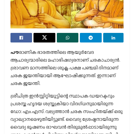
പൗ
രാണിക ഭാരതത്തിലെ ആയുര്‍വേദ
ആചാര്യന്മാരിലെ മഹാഭിഷഗ്വരനാണ് ചരകാചാര്യന്‍.
ശ്രാവണ മാസത്തിലെ ശുക്ല പക്ഷ പഞ്ചമി ദിനമാണ്
ചരക ജയന്തിയായി ആഘോഷിക്കുന്നത്. ഇന്നാണ്
ചരക ജയന്തി.
ശ്രീചിത്ര ഇന്‍സ്റ്റിറ്റിയൂട്ടിന്റെ സ്ഥാപക ഡയറക്ടറും
പ്രശസ്ത ഹൃദയ ശസ്ത്രക്രിയാ വിദഗ്ധനുമായിരുന്ന
ഡോ: എം.എസ്. വല്യത്താന്‍ ചരക സംഹിതയ്‌ക്ക് ഒരു
വ്യാഖ്യാനമെഴുതിയിട്ടുണ്ട്. വൈദ്യ ശ്രേഷ്ഠനായിരുന്ന
വൈദ്യ ഭൂഷണം രാഘവന്‍ തിരുമുല്‍പ്പാടായിരുന്നു