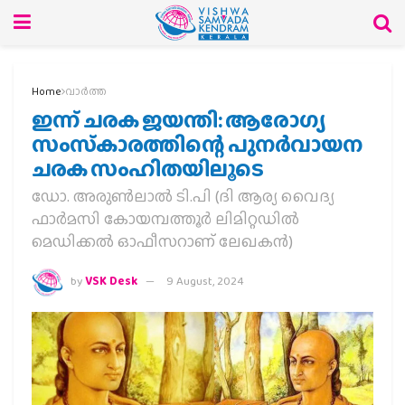
Home
വാര്‍ത്ത
ഇന്ന് ചരക ജയന്തി: ആരോഗ്യ
സംസ്‌കാരത്തിന്റെ പുനര്‍വായന
ചരക സംഹിതയിലൂടെ
ഡോ. അരുണ്‍ലാല്‍ ടി.പി (ദി ആര്യ വൈദ്യ
ഫാര്‍മസി കോയമ്പത്തൂര്‍ ലിമിറ്റഡില്‍
മെഡിക്കല്‍ ഓഫീസറാണ് ലേഖകന്‍)
by
VSK Desk
9 August, 2024