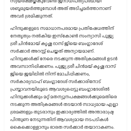
സ്വയരക്ഷയ്ക്കുവേണ്ടി ജനാധിപത്യപരമായി
ശബ്ദമുയർത്തുമ്പോൾ അത് അടിച്ചമർത്താനാണ്
അവർ ശ്രമിക്കുന്നത്.
ഹിന്ദുക്കളുടെ സമാധാനപരമായ പ്രതിഷേധത്തിന്
നേതൃത്വം നൽകിയ ഇസ്‌കോൺ സംന്യാസി പൂജ്യ
ശ്രീ ചിൻമോയ് കൃഷ്ണ ദാസ് ജിയെ ബംഗ്ലാദേശ്
സർക്കാർ അറസ്റ്റ് ചെയ്തത് അന്യായമാണ്.
ഹിന്ദുക്കൾക്ക് നേരെ നടക്കുന്ന അതിക്രമങ്ങൾ ഉടൻ
അവസാനിപ്പിക്കണം. പൂജ്യ ശ്രീ ചിൻമയ് കൃഷ്ണ ദാസ്
ജിയെ ജയിലിൽ നിന്ന് മോചിപ്പിക്കണം,
സർകാര്യവാഹ് ബംഗ്ലാദേശ് സർക്കാരിനോട്
പ്രസ്താവനയിലൂടെ ആവശ്യപ്പെട്ടു ബംഗ്ലാദേശിൽ
ഹിന്ദുക്കൾക്കും മറ്റ് മതന്യൂനപക്ഷങ്ങൾക്കുമെതിരെ
നടക്കുന്ന അതിക്രമങ്ങൾ തടയാൻ സാധ്യമായ എല്ലാ
ശ്രമങ്ങളും തുടരാനും ഇക്കാര്യത്തിൽ അന്താരാഷ്ട്ര
പിന്തുണ നേടുന്നതിന് ആവശ്യമായ നടപടികൾ
കൈക്കൊള്ളാനും ഭാരത സർക്കാർ തയാറാകണം.