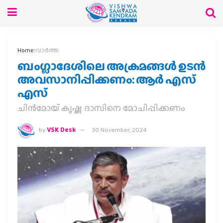
Home
വാര്‍ത്ത
ബംഗ്ലാദേശിലെ അക്രമങ്ങൾ ഉടൻ
അവസാനിപ്പിക്കണം: ആർ എസ്
എസ്
ചിൻമോയ് കൃഷ്ണ ദാസിനെ മോചിപ്പിക്കണം
by
VSK Desk
30 November, 2024