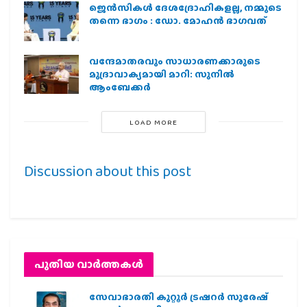
ജെന്‍സികള്‍ ദേശദ്രോഹികളല്ല, നമ്മുടെ
തന്നെ ഭാഗം : ഡോ. മോഹന്‍ ഭാഗവത്
വന്ദേമാതരവും സാധാരണക്കാരുടെ
മുദ്രാവാക്യമായി മാറി: സുനിൽ
ആംബേക്കർ
LOAD MORE
Discussion about this post
പുതിയ വാര്‍ത്തകള്‍
സേവാഭാരതി കുറ്റൂർ ട്രഷറർ സുരേഷ്