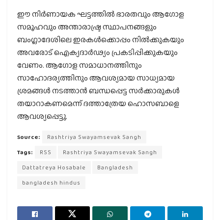
ഈ നിർണായക ഘട്ടത്തിൽ ഭാരതവും ആഗോള
സമൂഹവും അന്താരാഷ്ട്ര സ്ഥാപനങ്ങളും
ബംഗ്ലാദേശിലെ ഇരകൾക്കൊപ്പം നിൽക്കുകയും
അവരോട് ഐക്യദാർഢ്യം പ്രകടിപ്പിക്കുകയും
വേണം. ആഗോള സമാധാനത്തിനും
സാഹോദര്യത്തിനും ആവശ്യമായ സാധ്യമായ
ശ്രമങ്ങൾ നടത്താൻ ബന്ധപ്പെട്ട സർക്കാരുകൾ
തയാറാകണമെന്ന് ദത്താത്രേയ ഹൊസബാളെ
ആവശ്യപ്പെട്ടു.
Source:
Rashtriya Swayamsevak Sangh
Tags:
RSS
Rashtriya Swayamsevak Sangh
Dattatreya Hosabale
Bangladesh
bangladesh hindus