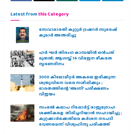
Latest from
this Category
സേവാഭാരതി കുറ്റൂർ ട്രഷറർ സുരേഷ്
കുമാർ അന്തരിച്ചു
ഹര്‍ ഘര്‍ തിരംഗ കാമ്പയിന്‍ ഒന്‍പത്
മുതല്‍; ആഗസ്ത് 14 വിഭജന ഭീകരത
സ്മരണദിനം
3000 കിലോമീറ്റർ അകലെ ഇരിക്കുന്ന
ശത്രുവിനെ വരെ നശിപ്പിക്കും ;
ഭാരതത്തിന്റെ ‘അഗ്നി’ പരീക്ഷണം
വിജയം
സംഭൽ കലാപ റിപ്പോർട്ട് രാജ്യദ്രോഹ
ശക്തികളെ തിരിച്ചറിയാൻ സഹായിച്ചു ;
കുറ്റക്കാർക്കെതിരെ കർശന നടപടി
വേണമെന്ന് വിശ്വഹിന്ദു പരിഷത്ത്