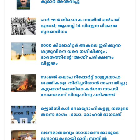
കുമാർ അന്തരിച്ചു
ഹര്‍ ഘര്‍ തിരംഗ കാമ്പയിന്‍ ഒന്‍പത്
മുതല്‍; ആഗസ്ത് 14 വിഭജന ഭീകരത
സ്മരണദിനം
3000 കിലോമീറ്റർ അകലെ ഇരിക്കുന്ന
ശത്രുവിനെ വരെ നശിപ്പിക്കും ;
ഭാരതത്തിന്റെ ‘അഗ്നി’ പരീക്ഷണം
വിജയം
സംഭൽ കലാപ റിപ്പോർട്ട് രാജ്യദ്രോഹ
ശക്തികളെ തിരിച്ചറിയാൻ സഹായിച്ചു ;
കുറ്റക്കാർക്കെതിരെ കർശന നടപടി
വേണമെന്ന് വിശ്വഹിന്ദു പരിഷത്ത്
ജെന്‍സികള്‍ ദേശദ്രോഹികളല്ല, നമ്മുടെ
തന്നെ ഭാഗം : ഡോ. മോഹന്‍ ഭാഗവത്
വന്ദേമാതരവും സാധാരണക്കാരുടെ
മുദ്രാവാക്യമായി മാറി: സുനിൽ