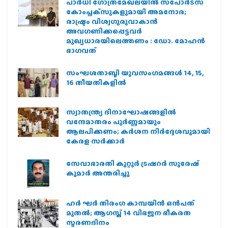
പാര്‍ധി ഗോത്രമേഖലയില്‍ സ്‌പോര്‍ട്‌സ്
കോംപ്ലക്‌സുകളുമായി അമനോര;
രാഷ്ട്രം വിശ്വഗുരുവാകാന്‍
അവഗണിക്കപ്പെട്ടവര്‍
മുഖ്യധാരയിലെത്തണം : ഡോ. മോഹന്‍
ഭാഗവത്
സംഘശതാബ്ദി യുവസംഗമങ്ങള്‍ 14, 15,
16 തീയതികളില്‍
സ്വാതന്ത്ര്യ ദിനാഘോഷങ്ങളിൽ
വന്ദേമാതരം പൂർണ്ണമായും
ആലപിക്കണം; കർശന നിർദ്ദേശവുമായി
കേരള സർക്കാർ
സേവാഭാരതി കുറ്റൂർ ട്രഷറർ സുരേഷ്
കുമാർ അന്തരിച്ചു
ഹര്‍ ഘര്‍ തിരംഗ കാമ്പയിന്‍ ഒന്‍പത്
മുതല്‍; ആഗസ്ത് 14 വിഭജന ഭീകരത
സ്മരണദിനം