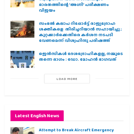
ഭാരതത്തിന്റെ ‘അഗ്നി’ പരീക്ഷണം
വിജയം
സംഭൽ കലാപ റിപ്പോർട്ട് രാജ്യദ്രോഹ
ശക്തികളെ തിരിച്ചറിയാൻ സഹായിച്ചു ;
കുറ്റക്കാർക്കെതിരെ കർശന നടപടി
വേണമെന്ന് വിശ്വഹിന്ദു പരിഷത്ത്
ജെന്‍സികള്‍ ദേശദ്രോഹികളല്ല, നമ്മുടെ
തന്നെ ഭാഗം : ഡോ. മോഹന്‍ ഭാഗവത്
LOAD MORE
Latest English News
Attempt to Break Aircraft Emergency