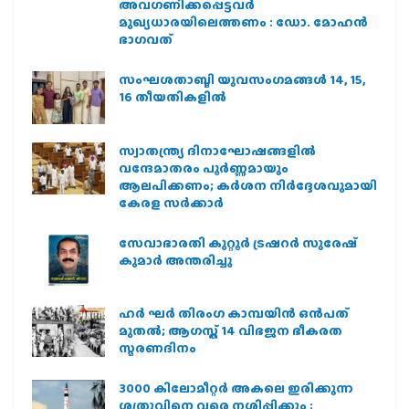
അവഗണിക്കപ്പെട്ടവര്‍
മുഖ്യധാരയിലെത്തണം : ഡോ. മോഹന്‍
ഭാഗവത്
സംഘശതാബ്ദി യുവസംഗമങ്ങള്‍ 14, 15,
16 തീയതികളില്‍
സ്വാതന്ത്ര്യ ദിനാഘോഷങ്ങളിൽ
വന്ദേമാതരം പൂർണ്ണമായും
ആലപിക്കണം; കർശന നിർദ്ദേശവുമായി
കേരള സർക്കാർ
സേവാഭാരതി കുറ്റൂർ ട്രഷറർ സുരേഷ്
കുമാർ അന്തരിച്ചു
ഹര്‍ ഘര്‍ തിരംഗ കാമ്പയിന്‍ ഒന്‍പത്
മുതല്‍; ആഗസ്ത് 14 വിഭജന ഭീകരത
സ്മരണദിനം
3000 കിലോമീറ്റർ അകലെ ഇരിക്കുന്ന
ശത്രുവിനെ വരെ നശിപ്പിക്കും ;