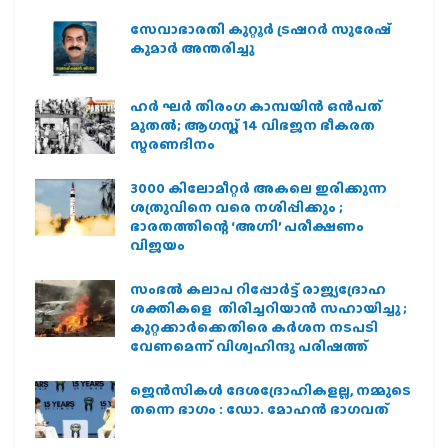
സേവാഭാരതി കുറ്റൂർ ട്രഷറർ സുരേഷ്
കുമാർ അന്തരിച്ചു
ഹര്‍ ഘര്‍ തിരംഗ കാമ്പയിന്‍ ഒന്‍പത്
മുതല്‍; ആഗസ്ത് 14 വിഭജന ഭീകരത
സ്മരണദിനം
3000 കിലോമീറ്റർ അകലെ ഇരിക്കുന്ന
ശത്രുവിനെ വരെ നശിപ്പിക്കും ;
ഭാരതത്തിന്റെ ‘അഗ്നി’ പരീക്ഷണം
വിജയം
സംഭൽ കലാപ റിപ്പോർട്ട് രാജ്യദ്രോഹ
ശക്തികളെ തിരിച്ചറിയാൻ സഹായിച്ചു ;
കുറ്റക്കാർക്കെതിരെ കർശന നടപടി
വേണമെന്ന് വിശ്വഹിന്ദു പരിഷത്ത്
ജെന്‍സികള്‍ ദേശദ്രോഹികളല്ല, നമ്മുടെ
തന്നെ ഭാഗം : ഡോ. മോഹന്‍ ഭാഗവത്