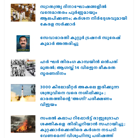
സ്വാതന്ത്ര്യ ദിനാഘോഷങ്ങളിൽ
വന്ദേമാതരം പൂർണ്ണമായും
ആലപിക്കണം; കർശന നിർദ്ദേശവുമായി
കേരള സർക്കാർ
സേവാഭാരതി കുറ്റൂർ ട്രഷറർ സുരേഷ്
കുമാർ അന്തരിച്ചു
ഹര്‍ ഘര്‍ തിരംഗ കാമ്പയിന്‍ ഒന്‍പത്
മുതല്‍; ആഗസ്ത് 14 വിഭജന ഭീകരത
സ്മരണദിനം
3000 കിലോമീറ്റർ അകലെ ഇരിക്കുന്ന
ശത്രുവിനെ വരെ നശിപ്പിക്കും ;
ഭാരതത്തിന്റെ ‘അഗ്നി’ പരീക്ഷണം
വിജയം
സംഭൽ കലാപ റിപ്പോർട്ട് രാജ്യദ്രോഹ
ശക്തികളെ തിരിച്ചറിയാൻ സഹായിച്ചു ;
കുറ്റക്കാർക്കെതിരെ കർശന നടപടി
വേണമെന്ന് വിശ്വഹിന്ദു പരിഷത്ത്