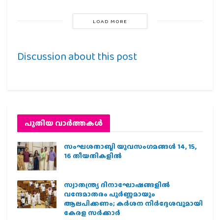
LOAD MORE
Discussion about this post
പുതിയ വാര്‍ത്തകള്‍
സംഘശതാബ്ദി യുവസംഗമങ്ങള്‍ 14, 15,
16 തീയതികളില്‍
സ്വാതന്ത്ര്യ ദിനാഘോഷങ്ങളിൽ
വന്ദേമാതരം പൂർണ്ണമായും
ആലപിക്കണം; കർശന നിർദ്ദേശവുമായി
കേരള സർക്കാർ