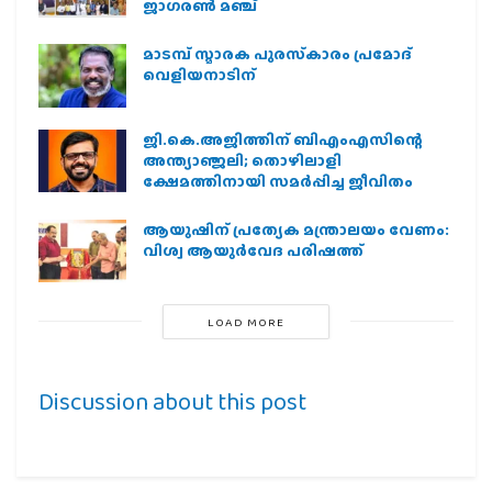
ജാഗരണ്‍ മഞ്ച്
മാടമ്പ് സ്മാരക പുരസ്‌കാരം പ്രമോദ്
വെളിയനാടിന്
ജി.കെ.അജിത്തിന് ബിഎംഎസിന്റെ
അന്ത്യാഞ്ജലി; തൊഴിലാളി
ക്ഷേമത്തിനായി സമര്‍പ്പിച്ച ജീവിതം
ആയുഷിന് പ്രത്യേക മന്ത്രാലയം വേണം:
വിശ്വ ആയുര്‍വേദ പരിഷത്ത്
LOAD MORE
Discussion about this post