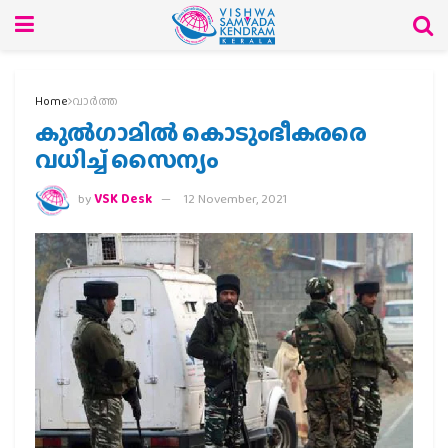
Home
വാര്‍ത്ത
കുല്‍ഗാമില്‍ കൊടുംഭീകരരെ
വധിച്ച് സൈന്യം
by
VSK Desk
12 November, 2021