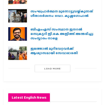
സംഘപ്രാര്‍ത്ഥന മുന്നോട്ടുവയ്ക്കുന്നത്
ഗീതാദര്‍ശനം: ഡോ. കൃഷ്ണഗോപാല്‍
ബിഎംഎസ് സംസ്ഥാന ജനറൽ
സെക്രട്ടറി ജി.കെ അജിത്ത് അന്തരിച്ചു;
സംസ്കാരം നാളെ
ജലത്താല്‍ മുറിവേറ്റവര്‍ക്ക്
ആശ്വാസമായി സേവാഭാരതി
LOAD MORE
Latest English News